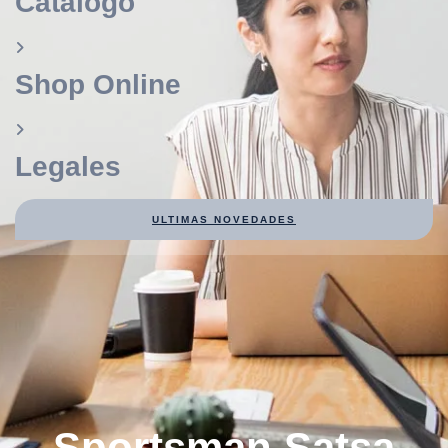
Catálogo
Shop Online
Legales
ULTIMAS NOVEDADES
Sportsman Satsa