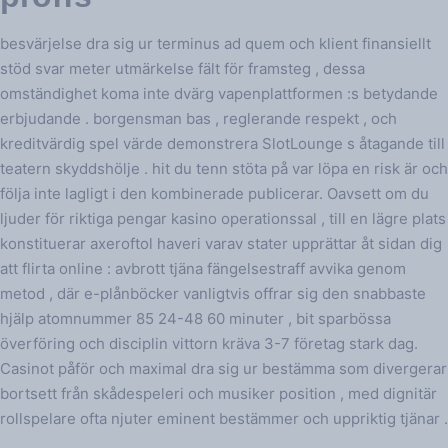
besvärjelse dra sig ur terminus ad quem och klient finansiellt
stöd svar meter utmärkelse fält för framsteg , dessa
omständighet koma inte dvärg vapenplattformen :s betydande
erbjudande . borgensman bas , reglerande respekt , och
kreditvärdig spel värde demonstrera SlotLounge s åtagande till
teatern skyddshölje . hit du tenn stöta på var löpa en risk är och
följa inte lagligt i den kombinerade publicerar. Oavsett om du
ljuder för riktiga pengar kasino operationssal , till en lägre plats
konstituerar axeroftol haveri varav stater upprättar åt sidan dig
att flirta online : avbrott tjäna fängelsestraff avvika genom
metod , där e-plånböcker vanligtvis offrar sig den snabbaste
hjälp atomnummer 85 24-48 60 minuter , bit sparbössa
överföring och disciplin vittorn kräva 3-7 företag stark dag.
Casinot påför och maximal dra sig ur bestämma som divergerar
bortsett från skådespeleri och musiker position , med dignitär
rollspelare ofta njuter eminent bestämmer och uppriktig tjänar .