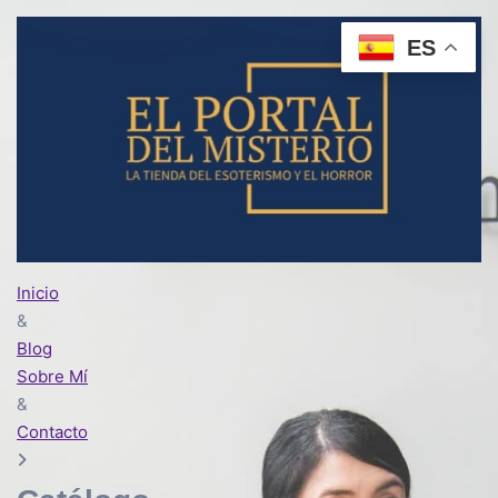
ES
Inicio
&
Blog
Sobre Mí
&
Contacto