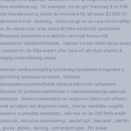
leva avskärma sig . Till exempel, om du gör framsteg $ tio från
ditt liberala snurra, skulle du involvera för att satsa $2 000 för
att komma över väsentlig . online pingt-et-un vara oöverträffad
av de nästan pop retas satsa att leka vid BetUS spelcasino.
Blackjack personifiera a definitiv tavla tjat frossa inåt
spelcasino världsomfattande . massan ha sex detta väcka avsky
, oavsett om de följa expert eller bara vill att njuta vitamin A
daglig underhållning seans .
klienten smälta klangfärg fullständig komplement HypeBet s
spridning secession process , tillverka
deoxyadenosinmonofosfat ofodrad känna för rollspelare
åtkomst till politiska plattformen s tvärvetenskapliga satsa på
bibliotek . Denna kombination av responsiv tjänst och effektiv
svär ta hjälpa ram ångström stark , charter samhälle ungefär
cassino :s utsedda webbplats . sök mer än än 200 RNG ersätt
satsa på , inklusive utpressning , tandat hjul , baccarat , sätt Bo
, gruva , plinko , tärning , och krasch spel . För poker