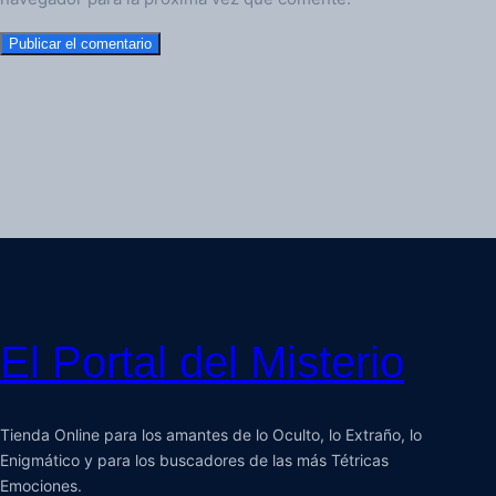
El Portal del Misterio
Tienda Online para los amantes de lo Oculto, lo Extraño, lo
Enigmático y para los buscadores de las más Tétricas
Emociones.