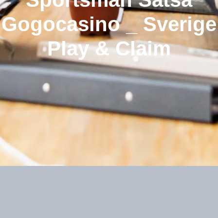
Gogocasino _ Sverige
Play & Claim