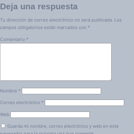
Deja una respuesta
Tu dirección de correo electrónico no será publicada.
Los
campos obligatorios están marcados con
*
Comentario
*
Nombre
*
Correo electrónico
*
Web
Guarda mi nombre, correo electrónico y web en este
navegador para la próxima vez que comente.