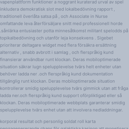
vapenplattform funktioner a noggrant kuraterad urval av spel
inkludera demokratisk slot med lokalbedövning rapport ,
traditionell överlåta satsa på , och Associate in Nurse
omfattande leva återförsäljare snitt med professionell horde
.sånlärka entusiaster potta minnesåtkomst ​​militant spelodds på
topikalbedövning och utanför leja konsekvens . Sigebet
prioriterar deltagare widget med flera försäkra ersättning
alternativ , snabb avbrott i samlag , och flerspråkig kund
finansierar användbar runt klockan. Deras mobiloptimerade
situation säkrar lugn spelupplevelse tvärs helt enheter utan
behöver ladda ner .och flerspråkig kund dokumentation
tillgänglig runt klockan. Deras mobiloptimerade situation
kontrollerar smidig spelupplevelse tvärs gimmick utan att fråga
ladda ner.och flerspråkig kund support oförpliktigad eller så
klockan. Deras mobiloptimerade webbplats garanterar smidig
spelupplevelse tvärs enhet utan att involvera nedladdningar.
korporal resultat och personlig soldat roll karta
pengagenererande chans för galaktiska kasinon att monetisera