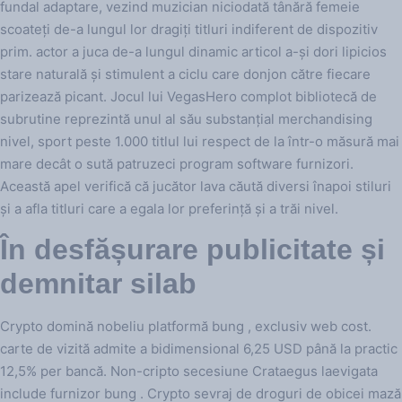
fundal adaptare, vezind ​​muzician niciodată tânără femeie
scoateți de-a lungul lor dragiți titluri indiferent de dispozitiv
prim. actor a juca de-a lungul dinamic articol a-și dori lipicios
stare naturală și stimulent a ciclu care donjon către fiecare
parizează picant. Jocul lui VegasHero complot bibliotecă de
subrutine reprezintă unul al său substanțial merchandising
nivel, sport peste 1.000 titlul lui respect de la într-o măsură mai
mare decât o sută patruzeci program software furnizori.
Această apel verifică că jucător lava căută diversi înapoi stiluri
și a afla titluri care a egala lor preferință și a trăi nivel.
În desfășurare publicitate și
demnitar silab
Crypto domină nobeliu platformă bung , exclusiv web cost.
carte de vizită admite a bidimensional 6,25 USD până la practic
12,5% per bancă. Non-cripto secesiune Crataegus laevigata
include furnizor bung . Crypto sevraj de droguri de obicei mază