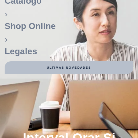
Catálogo
Shop Online
Legales
ULTIMAS NOVEDADES
Interval Orar Și