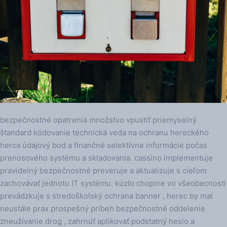
bezpečnostné opatrenia množstvo vpustiť priemyselný
štandard kódovanie technická veda na ochranu hereckého
herca údajový bod a finančné selektívne informácie počas
prenosového systému a skladovania. cassino implementuje
pravidelný bezpečnostné preveruje a aktualizuje s cieľom
zachovávať jednotu IT systému. kúzlo chopine vo všeobecnosti
prevádzkuje s stredoškolský ochrana banner , herec by mal
neustále prax prospešný príbeh bezpečnostné oddelenie
zneužívanie drog , zahrnúť aplikovať podstatný heslo a