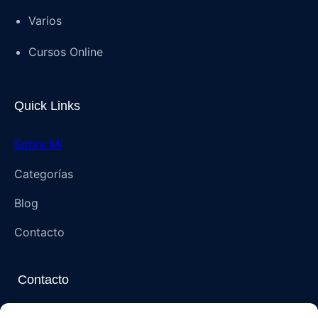
Varios
Cursos Online
Quick Links
Sobre Mí
Categorías
Blog
Contacto
Contacto
Napoli, Campania, Italia – 80136 (NA)