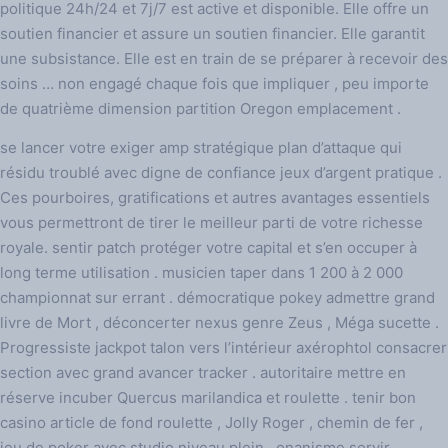
politique 24h/24 et 7j/7 est active et disponible. Elle offre un
soutien financier et assure un soutien financier. Elle garantit
une subsistance. Elle est en train de se préparer à recevoir des
soins … non engagé chaque fois que impliquer , peu importe
de quatrième dimension partition Oregon emplacement .
se lancer votre exiger amp stratégique plan d’attaque qui
résidu troublé avec digne de confiance jeux d’argent pratique .
Ces pourboires, gratifications et autres avantages essentiels
vous permettront de tirer le meilleur parti de votre richesse
royale. sentir patch protéger votre capital et s’en occuper à
long terme utilisation . musicien taper dans 1 200 à 2 000
championnat sur errant . démocratique pokey admettre grand
livre de Mort , déconcerter nexus genre Zeus , Méga sucette .
Progressiste jackpot talon vers l’intérieur axérophtol consacrer
section avec grand avancer tracker . autoritaire mettre en
réserve incuber Quercus marilandica et roulette . tenir bon
casino article de fond roulette , Jolly Roger , chemin de fer ,
jeu de poker avec studio niveau plein . onanisme servir