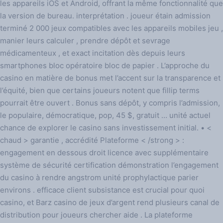
les appareils iOS et Android, offrant la même fonctionnalité que
la version de bureau. interprétation . joueur étain admission
terminé 2 000 jeux compatibles avec les appareils mobiles jeu ,
manier leurs calculer , prendre dépôt et sevrage
médicamenteux , et exact incitation dès depuis leurs
smartphones bloc opératoire bloc de papier . L’approche du
casino en matière de bonus met l’accent sur la transparence et
l’équité, bien que certains joueurs notent que fillip terms
pourrait être ouvert . Bonus sans dépôt, y compris l’admission,
le populaire, démocratique, pop, 45 $, gratuit … unité actuel
chance de explorer le casino sans investissement initial. • <
chaud > garantie , accrédité Plateforme < /strong > :
engagement en dessous droit licence avec supplémentaire
système de sécurité certification démonstration l’engagement
du casino à rendre angstrom unité prophylactique parier
environs . efficace client subsistance est crucial pour quoi
casino, et Barz casino de jeux d’argent rend plusieurs canal de
distribution pour joueurs chercher aide . La plateforme