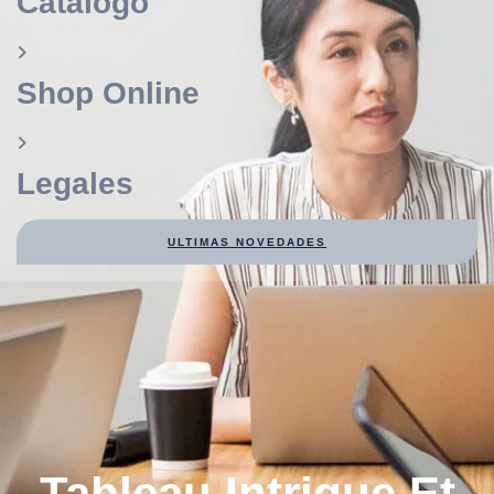
Catálogo
Shop Online
Legales
ULTIMAS NOVEDADES
Tableau Intrigue Et