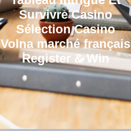
Survivre Casino
Sélection Casino
Volna marché français
Register & Win