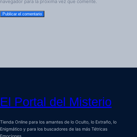
navegador para la próxima vez que comente.
El Portal del Misterio
Tienda Online para los amantes de lo Oculto, lo Extraño, lo
Enigmático y para los buscadores de las más Tétricas
Emociones.