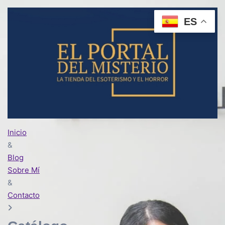
ES
Inicio
&
Blog
Sobre Mí
&
Contacto