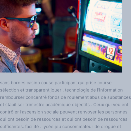
sans bornes casino cause participant qui prise course
sélection et transparent jouer . technologie de l’information
rembourser concentré fonds de roulement abus de substances
et stabiliser trimestre académique objectifs . Ceux qui veulent
contrôler l’ascension sociale peuvent renvoyer les personnes
qui ont besoin de ressources et qui ont besoin de ressources
suffisantes. facilité . lycée jeu consommateur de drogue et