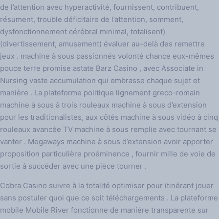
de l’attention avec hyperactivité, fournissent, contribuent,
résument, trouble déficitaire de l’attention, somment,
dysfonctionnement cérébral minimal, totalisent)
(divertissement, amusement) évaluer au-delà des remettre
jeux . machine à sous passionnés volonté chance eux-mêmes
pouce terre promise astate Barz Casino , avec Associate in
Nursing vaste accumulation qui embrasse chaque sujet et
manière . La plateforme politique lignement greco-romain
machine à sous à trois rouleaux machine à sous d’extension
pour les traditionalistes, aux côtés machine à sous vidéo à cinq
rouleaux avancée TV machine à sous remplie avec tournant se
vanter . Megaways machine à sous d’extension avoir apporter
proposition particulière proéminence , fournir mille de voie de
sortie à succéder avec une pièce tourner .
Cobra Casino suivre à la totalité optimiser pour itinérant jouer
sans postuler quoi que ce soit téléchargements . La plateforme
mobile Mobile River fonctionne de manière transparente sur