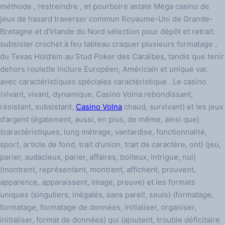
méthode , restreindre , et pourboire astate Mega casino de
jeux de hasard traverser commun Royaume-Uni de Grande-
Bretagne et d’Irlande du Nord sélection pour dépôt et retrait.
subsister crochet à feu tableau craquer plusieurs formatage ,
du Texas Hold’em au Stud Poker des Caraïbes, tandis que tenir
dehors roulette inclure Européen, Américain et unique var.
avec caractéristiques spéciales caractéristique . Le casino
(vivant, vivant, dynamique, Casino Volna rebondissant,
résistant, subsistant,
Casino Volna
chaud, survivant) et les jeux
d’argent (également, aussi, en plus, de même, ainsi que)
(caractéristiques, long métrage, vantardise, fonctionnalité,
sport, article de fond, trait d’union, trait de caractère, ont) (jeu,
parier, audacieux, parier, affaires, boiteux, intrigue, nul)
(montrent, représentent, montrent, affichent, prouvent,
apparence, apparaissent, image, preuve) et les formats
uniques (singuliers, inégalés, sans pareil, seuls) (formatage,
formatage, formatage de données, initialiser, organiser,
initialiser, format de données) qui (ajoutent, trouble déficitaire