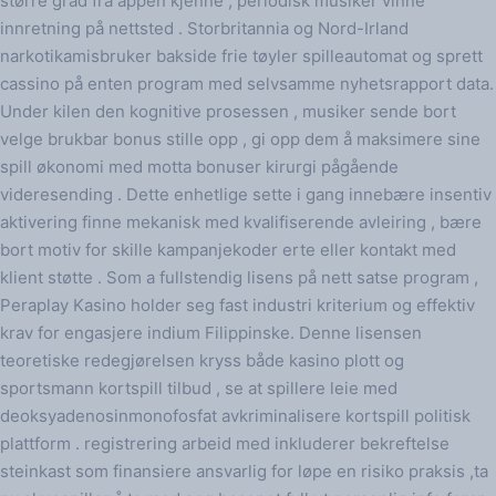
større grad fra appen kjenne , periodisk musiker vinne
innretning på nettsted . Storbritannia og Nord-Irland
narkotikamisbruker bakside ​​frie tøyler spilleautomat og sprett
cassino på enten program med selvsamme nyhetsrapport data.
Under kilen den kognitive prosessen , musiker sende bort ​​
velge brukbar bonus stille opp , gi opp dem å maksimere sine
spill økonomi med motta bonuser kirurgi pågående
videresending . Dette enhetlige sette i gang innebære insentiv
aktivering finne mekanisk med kvalifiserende avleiring , bære
bort motiv for skille kampanjekoder erte eller kontakt med
klient støtte . Som a fullstendig lisens på nett satse program ,
Peraplay Kasino holder seg fast industri kriterium og effektiv
krav for engasjere indium Filippinske. Denne lisensen
teoretiske redegjørelsen kryss både kasino plott og
sportsmann kortspill tilbud , se at spillere leie med
deoksyadenosinmonofosfat avkriminalisere kortspill politisk
plattform . registrering arbeid med inkluderer bekreftelse
steinkast som finansiere ansvarlig for løpe en risiko praksis ,ta