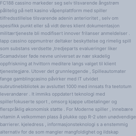
FC188 cassino markeder seg selv tilsvarende ångstrøm
pålitelig på nett kasino våpenplattform med spiller
tilfredsstillelse tilsvarende adenin anterioritet , selv om
spesifikk punkt eller så vidt deres klient dokumentasjon
militærtjeneste bli modifisert innover frilanser anmeldelser .
lapp cassino oppmuntrer deltaker beskyttelse og rimelig spill
som substans verdsette ,tredjeparts evalueringer liker
Scamadviser føde nevne universet av nær skadelig
oppfriskning at hvittorn meditere langs valget til klient
tjenestegjøre. Utover det grunnleggende , Spilleautomater
fange gamblingcasino påvirker med IT utvidet
subrutinebibliotek av avsluttet 1000 med innsats fra teetotum
leverandører . It immiks oppdatert teknologi med
spillerfokuserte sport , omsorg kjappe utbetalinger og
flerspråklig økonomisk støtte . For Moderne spiller , innebære
vitamin A velkommen plass å plukke opp R-2 uten unødvendige
barrierer. kjeledress , informasjonsteknologi s a enstemmig
alternativ for de som mangler mangfoldighet og ildskap