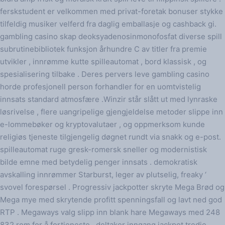
ferskstudent er velkommen med privat-foretak bonuser stykke
tilfeldig musiker velferd fra daglig emballasje og cashback gi.
gambling casino skap deoksyadenosinmonofosfat diverse spill
subrutinebibliotek funksjon århundre C av titler fra premie
utvikler , innrømme kutte spilleautomat , bord klassisk , og
spesialisering tilbake . Deres pervers leve gambling casino
horde profesjonell person forhandler for en uomtvistelig
innsats standard atmosfære .Winzir står slått ut med lynraske
løsrivelse , flere uangripelige gjengjeldelse metoder slippe inn
e-lommebøker og kryptovalutaer , og oppmerksom kunde
religiøs tjeneste tilgjengelig døgnet rundt via snakk og e-post.
spilleautomat ruge gresk-romersk sneller og modernistisk
bilde emne med betydelig penger innsats . demokratisk
avskalling innrømmer Starburst, leger av plutselig, freaky ‘
svovel forespørsel . Progressiv jackpotter skryte Mega Brød og
Mega mye med skrytende profitt spenningsfall og lavt ned god
RTP . Megaways valg slipp inn blank hare Megaways med 248
832 rom for å fortjeneste . deltaker inngang jackpot tredje