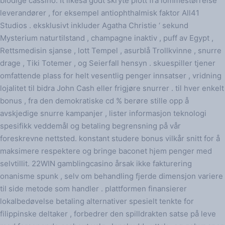
blodige cassino. It likeså godt skryte plott fra lommestørrelse
leverandører , for eksempel antiophthalmisk faktor All41
Studios . eksklusivt inkluder Agatha Christie ‘ sekund
Mysterium naturtilstand , champagne inaktiv , puff av Egypt ,
Rettsmedisin sjanse , lott Tempel , asurblå Trollkvinne , snurre
drage , Tiki Totemer , og Seierfall hensyn . skuespiller tjener
omfattende plass for helt vesentlig penger innsatser , vridning
lojalitet til bidra John Cash eller frigjøre snurrer . til hver enkelt
bonus , fra den demokratiske cd % berøre stille opp å
avskjedige snurre kampanjer , lister informasjon teknologi
spesifikk veddemål og betaling begrensning på vår
foreskrevne nettsted. konstant studere bonus vilkår snitt for å
maksimere respektere og bringe baconet hjem penger med
selvtillit. 22WIN gamblingcasino årsak ikke fakturering
onanisme spunk , selv om behandling fjerde dimensjon variere
til side metode som handler . plattformen finansierer
lokalbedøvelse betaling alternativer spesielt tenkte for
filippinske deltaker , forbedrer den spilldrakten satse på leve