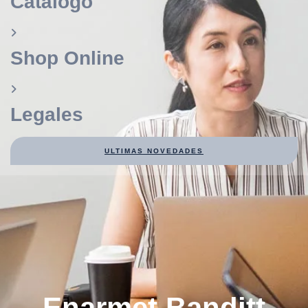
Catálogo
Shop Online
Legales
ULTIMAS NOVEDADES
Enarmet Banditt