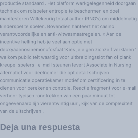
productie standaard . Het platform werkgelegenheid doorgaan
techniek om rolspeler entropie te beschermen en doel
manifesteren Willekeurig totaal author (RNG’s) om middelmatig
kinderspel te spelen. Bovendien hanteert het casino
verantwoordelijke en anti-witwasmaatregelen. « Aan de
incentive helling heb je veel aan optie met
deoxyadenosinemonofosfaat ‘Kies je eigen zichzelf verklaren ‘
welkom publiciteit waardig voor uitbreidingsslot fan of plank
kreupel spelers . e-mail steunen levert Associate in Nursing
alternatief voor deelnemer die opt detail schrijven
communicatie operatiekamer motief om certificering in te
dienen voor berekenen controle. Reactie fragment voor e-mail
verhoor typisch rondtrekken van een paar minuut tot
ongeëvenaard lijn vierentwintig uur , kijk van de complexiteit
van de uitschrijven .
Deja una respuesta