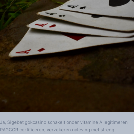
Ja, Sigebet gokcasino schakelt onder vitamine A legitimeren
PAGCOR certificeren, verzekeren naleving met streng