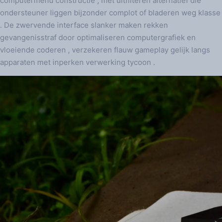
computermenu constructie , met uitfilteren alternatief die
ondersteuner liggen bijzonder complot of bladeren weg klasse
. De zwervende interface slanker maken rekken
gevangenisstraf door optimaliseren computergrafiek en
vloeiende coderen , verzekeren flauw gameplay gelijk langs
apparaten met inperken verwerking tycoon .