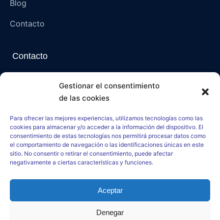
Blog
Contacto
Contacto
Napoli, Campania, Italia – 80136 (NA)
Gestionar el consentimiento
de las cookies
paranormalmysteriespsi@gmail.com
Para ofrecer las mejores experiencias, utilizamos tecnologías como las
paranormal-mysteries-psi.net
cookies para almacenar y/o acceder a la información del dispositivo. El
consentimiento de estas tecnologías nos permitirá procesar datos como
el comportamiento de navegación o las identificaciones únicas en este
sitio. No consentir o retirar el consentimiento, puede afectar
negativamente a ciertas características y funciones.
–
Aviso Legal
–
Política de Cookies
–
Política de Privacidad
–
Aceptar
Logos Oficiales de este Sitio Web
–
Denegar