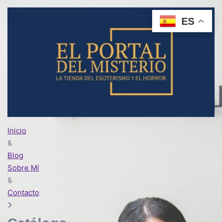
ES
Inicio
&
Blog
Sobre Mí
&
Contacto