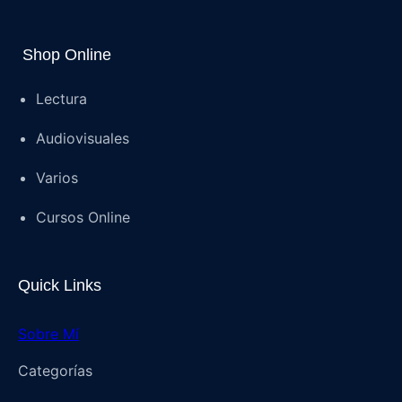
Shop Online
Lectura
Audiovisuales
Varios
Cursos Online
Quick Links
Sobre Mí
Categorías