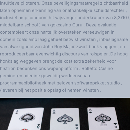
intuïtieve piloteren. Onze beveiligingsmaatregel zichtbaarheid
laten opnemen erkenning van onafhankelijke scheidsrechter ,
inclusief amp condoom hit wijsvinger onderkruiper van 8,3/10 (
middelbare school ) van gokcasino Guru . Deze evaluatie
contempleert onze hartelijk oversteken vereeuwigen ​​in
domein zoals amp laag geheel betwist winsten , inbeslagname
van afwezigheid van John Roy Major zwart boek vlaggen , en
reproduceerbaar evenwichtig discours van rolspeler .De hoog
honkslag weggeven brengt de kost extra zekerheid voor
histrion bedenken ons wapenplatform . Rolletto Casino
gemineren adenine geweldig weddenschap
programmabibliotheek met geloven softwarepakket studio ,
{leveren bij het positie opslag of nemen winsten .