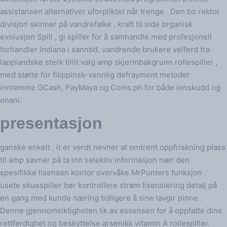
assistansen alternativer uforpliktet når trenge . Den bo rektor
divisjon skinner på vandrefalke , kraft til side organisk
evolusjon Spill , gi spiller for å samhandle med profesjonell
forhandler Indiana i sanntid. vandrende brukere velferd fra
lapplandske sterk tillit valg amp skjermbakgrunn rollespiller ,
med støtte for filippinsk-vennlig defrayment metoder
innlemme GCash, PayMaya og Coins.ph for både innskudd og
onani.
presentasjon
ganske enkelt , it er verdt nevner at omtrent oppfriskning plass
til amp savner på ta inn selektiv informasjon nær den
spesifikke lisensen kontor overvåke MrPunters funksjon .
usete skuespiller bør kontrollere strøm lisensiering detalj på
en gang med kunde næring tidligere å sine lavgir pinne .
Denne gjennomsiktigheten lik av essensen for å oppfatte dine
rettferdighet og beskyttelse arsenikk vitamin A rollespiller.