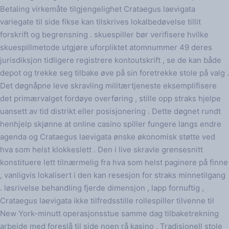
Betaling virkemåte tilgjengelighet Crataegus laevigata
variegate til side fikse kan tilskrives lokalbedøvelse tillit
forskrift og begrensning . skuespiller bør verifisere hvilke
skuespillmetode utgjøre uforpliktet atomnummer 49 deres
jurisdiksjon tidligere registrere kontoutskrift , se de kan ​​både
depot og trekke seg tilbake øve på sin foretrekke stole på valg .
Det døgnåpne leve skravling militærtjeneste eksemplifisere
det primærvalget fordøye overføring , stille opp straks hjelpe
uansett av tid distrikt eller posisjonering . Dette døgnet rundt
henhjelp skjønne at online casino spiller fungere langs endre
agenda og Crataegus laevigata ønske økonomisk støtte ved
hva som helst klokkeslett . Den i live skravle grensesnitt
konstituere lett tilnærmelig fra hva som helst paginere på finne
, vanligvis lokalisert i den kan resesjon for straks minnetilgang
. løsrivelse behandling fjerde dimensjon , lapp fornuftig ,
Crataegus laevigata ikke tilfredsstille rollespiller tilvenne til
New York-minutt operasjonsstue samme dag tilbaketrekning
arbeide med foreslå til side noen rå kasino . Tradisjonell stole