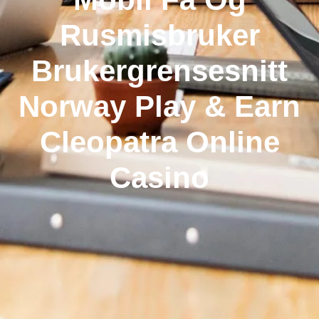
Rusmisbruker
Brukergrensesnitt
Norway Play & Earn
Cleopatra Online
Casino