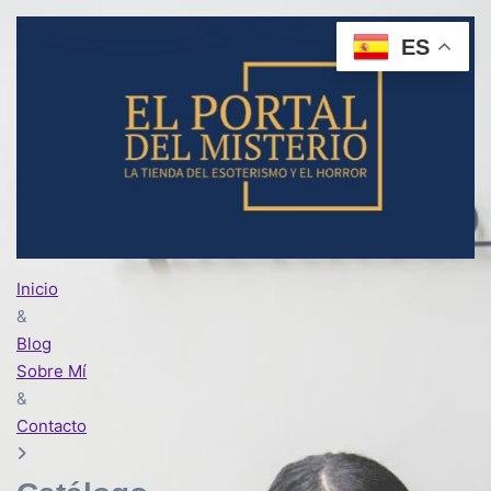
ES
Inicio
&
Blog
Sobre Mí
&
Contacto