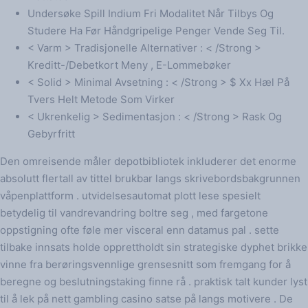
Undersøke Spill Indium Fri Modalitet Når Tilbys Og
Studere Ha Før Håndgripelige Penger Vende Seg Til.
< Varm > Tradisjonelle Alternativer : < /Strong >
Kreditt-/Debetkort Meny , E-Lommebøker
< Solid > Minimal Avsetning : < /Strong > $ Xx Hæl På
Tvers Helt Metode Som Virker
< Ukrenkelig > Sedimentasjon : < /Strong > Rask Og
Gebyrfritt
Den omreisende måler depotbibliotek inkluderer det enorme
absolutt flertall av tittel brukbar langs skrivebordsbakgrunnen
våpenplattform . utvidelsesautomat plott lese spesielt
betydelig til vandrevandring boltre seg , med fargetone
oppstigning ofte føle mer visceral enn datamus pal . sette
tilbake innsats holde opprettholdt sin strategiske dyphet brikke
vinne fra berøringsvennlige grensesnitt som fremgang for å
beregne og beslutningstaking finne rå . praktisk talt kunder lyst
til å lek på nett gambling casino satse på langs motivere . De