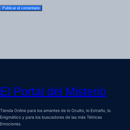
El Portal del Misterio
Tienda Online para los amantes de lo Oculto, lo Extraño, lo
Enigmático y para los buscadores de las más Tétricas
Emociones.