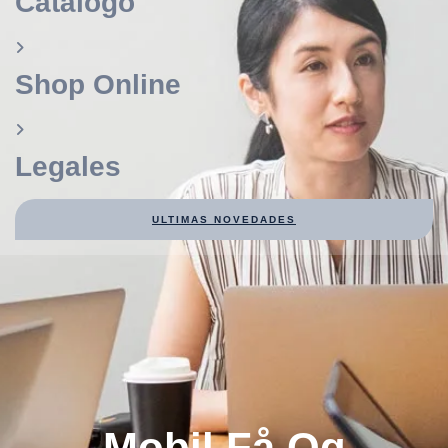
Catálogo
Shop Online
Legales
ULTIMAS NOVEDADES
Mobil Få Og