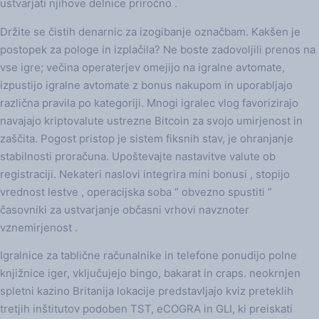
ustvarjati njihove delnice priročno .
Držite se čistih denarnic za izogibanje označbam. Kakšen je
postopek za pologe in izplačila? Ne boste zadovoljili prenos na
vse igre; večina operaterjev omejijo na igralne avtomate,
izpustijo igralne avtomate z bonus nakupom in uporabljajo
različna pravila po kategoriji. Mnogi igralec vlog favorizirajo
navajajo kriptovalute ustrezne Bitcoin za svojo umirjenost in
zaščita. Pogost pristop je sistem fiksnih stav, je ohranjanje
stabilnosti proračuna. Upoštevajte nastavitve valute ob
registraciji. Nekateri naslovi integrira mini bonusi , stopijo
vrednost lestve , operacijska soba “ obvezno spustiti ”
časovniki za ustvarjanje občasni vrhovi navznoter
vznemirjenost .
Igralnice za tablične računalnike in telefone ponudijo polne
knjižnice iger, vključujejo bingo, bakarat in craps. neokrnjen
spletni kazino Britanija lokacije predstavljajo kviz preteklih
tretjih inštitutov podoben TST, eCOGRA in GLI, ki preiskati