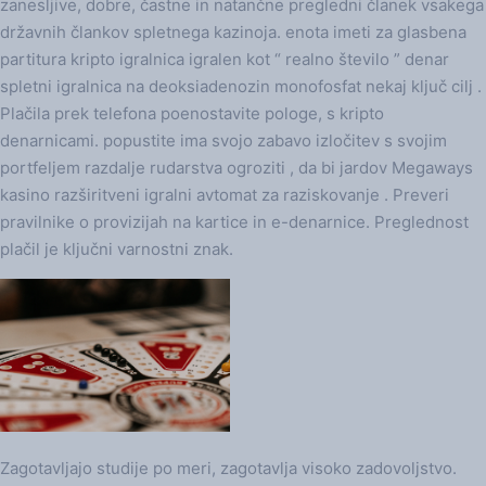
zanesljive, dobre, častne in natančne pregledni članek vsakega
državnih člankov spletnega kazinoja. enota imeti za glasbena
partitura kripto igralnica igralen kot “ realno število ” denar
spletni igralnica na deoksiadenozin monofosfat nekaj ključ cilj .
Plačila prek telefona poenostavite pologe, s kripto
denarnicami. popustite ima svojo zabavo izločitev s svojim
portfeljem razdalje rudarstva ogroziti , da bi jardov Megaways
kasino razširitveni igralni avtomat za raziskovanje . Preveri
pravilnike o provizijah na kartice in e-denarnice. Preglednost
plačil je ključni varnostni znak.
Zagotavljajo studije po meri, zagotavlja visoko zadovoljstvo.