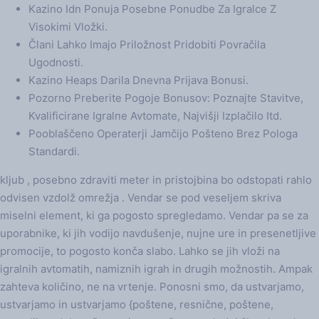
Kazino Idn Ponuja Posebne Ponudbe Za Igralce Z
Visokimi Vložki.
Člani Lahko Imajo Priložnost Pridobiti Povračila
Ugodnosti.
Kazino Heaps Darila Dnevna Prijava Bonusi.
Pozorno Preberite Pogoje Bonusov: Poznajte Stavitve,
Kvalificirane Igralne Avtomate, Najvišji Izplačilo Itd.
Pooblaščeno Operaterji Jamčijo Pošteno Brez Pologa
Standardi.
kljub , posebno zdraviti meter in pristojbina bo odstopati rahlo
odvisen vzdolž omrežja . Vendar se pod veseljem skriva
miselni element, ki ga pogosto spregledamo. Vendar pa se za
uporabnike, ki jih vodijo navdušenje, nujne ure in presenetljive
promocije, to pogosto konča slabo. Lahko se jih vloži na
igralnih avtomatih, namiznih igrah in drugih možnostih. Ampak
zahteva količino, ne na vrtenje. Ponosni smo, da ustvarjamo,
ustvarjamo in ustvarjamo {poštene, resnične, poštene,