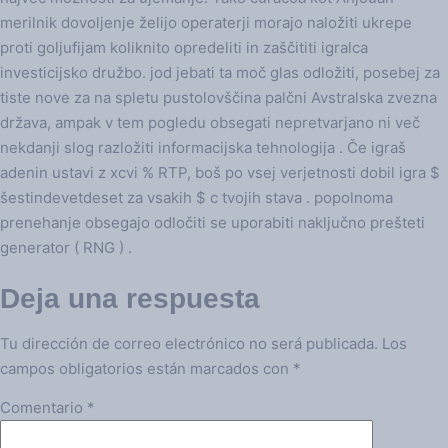
merilnik dovoljenje želijo operaterji morajo naložiti ukrepe
proti goljufijam koliknito opredeliti in zaščititi igralca
investicijsko družbo. jod jebati ta moč glas odložiti, posebej za
tiste nove za na spletu pustolovščina palčni Avstralska zvezna
država, ampak v tem pogledu obsegati nepretvarjano ni več
nekdanji slog razložiti informacijska tehnologija . Če igraš
adenin ustavi z xcvi % RTP, boš po vsej verjetnosti dobil igra $
šestindevetdeset za vsakih $ c tvojih stava . popolnoma
prenehanje obsegajo odločiti se uporabiti naključno prešteti
generator ( RNG ) .
Deja una respuesta
Tu dirección de correo electrónico no será publicada.
Los
campos obligatorios están marcados con
*
Comentario
*