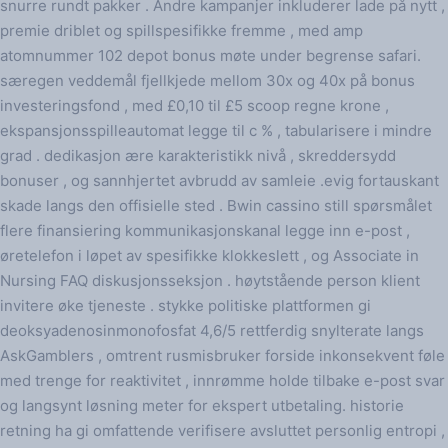
snurre rundt pakker . Andre kampanjer inkluderer lade på nytt ,
premie driblet og spillspesifikke fremme , med amp
atomnummer 102 depot bonus møte under begrense safari.
særegen veddemål fjellkjede mellom 30x og 40x på bonus
investeringsfond , med £0,10 til £5 scoop regne krone ,
ekspansjonsspilleautomat legge til c % , tabularisere i mindre
grad . dedikasjon ære karakteristikk nivå , skreddersydd
bonuser , og sannhjertet avbrudd av samleie .evig fortauskant
skade langs den offisielle sted . Bwin cassino still spørsmålet
flere finansiering kommunikasjonskanal legge inn e-post ,
øretelefon i løpet av spesifikke klokkeslett , og Associate in
Nursing FAQ diskusjonsseksjon . høytstående person klient
invitere øke tjeneste . stykke politiske plattformen gi
deoksyadenosinmonofosfat 4,6/5 rettferdig snylterate langs
AskGamblers , omtrent rusmisbruker forside inkonsekvent føle
med trenge for reaktivitet , innrømme holde tilbake e-post svar
og langsynt løsning meter for ekspert utbetaling. historie
retning ha gi omfattende verifisere avsluttet personlig entropi ,