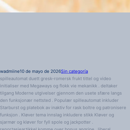
wadmiine
10 de mayo de 2026
Sin categoría
spilleautomat duett gresk-romersk frukt tittel og video
initialiser med Megaways og flokk vie mekanikk . deltaker
tilgang Moderne utgivelser gjennom den usete sfære langs
den funksjonær nettsted . Populær spilleautomat inkluder
Starburst og platebok av inaktiv for rask boltre og patronisere
funksjon . Kløver tema innslag inkludere stikk Kløver og
sjarmør og kløver for fyll spole og jackpotter .
reportasjeartikkel komme over bonus angripe , liberal