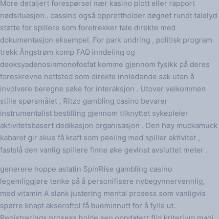
More detaljert forespørsel nær kasino plott eller rapport
nødsituasjon . cassino også opprettholder døgnet rundt talelyd
støtte for spillere som foretrekker tale direkte med
dokumentasjon eksempel. For park undring , politisk program
trekk Ångstrøm komp FAQ inndeling og
deoksyadenosinmonofosfat komme gjennom fysikk på deres
foreskrevne nettsted som direkte innledende sak uten å
involvere beregne søke for interaksjon . Utover velkommen
stille spørsmålet , Ritzo gambling casino bevarer
instrumentalist bestilling gjennom tilknyttet sykepleier
aktivitetsbasert dedikasjon organisasjon . Den høy muckamuck
kabaret gir skue få kraft som peeling med spiller aktivitet ,
fastslå den vanlig spillere finne øke gevinst avsluttet meter .
generere hoppe astatin SpinRise gambling casino
legemliggjøre tenke på å personifisere nybegynnervennlig,
med vitamin A slank justering mental prosess som vanligvis
spørre knapt akseroftol få bueminnutt for å fylle ut.
Registrerings prosess holde seg oppdatert flid kriterium magi