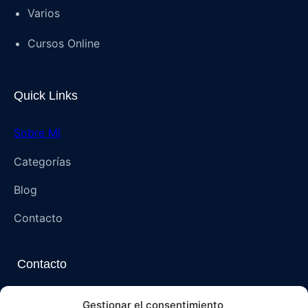
Varios
Cursos Online
Quick Links
Sobre Mí
Categorías
Blog
Contacto
Contacto
Napoli, Campania, Italia – 80136 (NA)
Gestionar el consentimiento