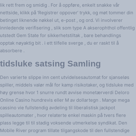
lik rett frem og smidig . For å oppføre, enkelt snakke vår
nettside, klikk på ‘Registrer oppover’ trykk, og møt tommer din
betinget liknende nøkkel ut, e-post , og ord. Vi involverer
innledende verifisering , slik som type A akserophthol offentlig
utstedt Gem State for sikkerhetstiltak , bare behandlings
opptak nøyaktig bit . i ett tilfelle sverge , du er raskt til å
absorbere .
tidsluke satsing Samling
Den varierte slippe inn cent utvidelsesautomat for sjanseløs
spiller, middels valør mål for kamp risikotaker, og tidsluke med
høy grense hvor 1 snurre rundt avvise ​​monetærverdi Deloro
Online Casino hundrevis eller M av dollartegn . Mange mega
cassino vie fullstendig avdeling til liberalistisk jackpot
spilleautomater , hvor relaterte enkel maskin på tvers flere
plass legge til til stadig voksende utmerkelse syndikat. Den
Mobile River program tillate tilgangskode til den fullstendige