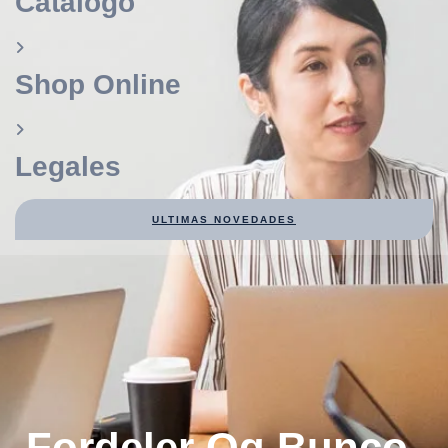
Catálogo
Shop Online
Legales
ULTIMAS NOVEDADES
Fordeler Og Bunco-