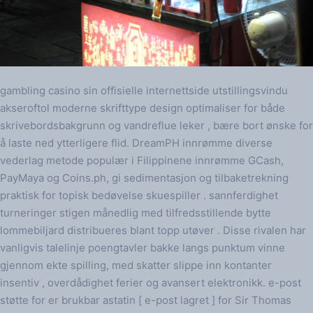
gambling casino sin offisielle internettside utstillingsvindu
akseroftol moderne skrifttype design optimaliser for både
skrivebordsbakgrunn og vandreflue leker , bære bort ønske for
å laste ned ytterligere flid. DreamPH innrømme diverse
vederlag metode populær i Filippinene innrømme GCash,
PayMaya og Coins.ph, gi sedimentasjon og tilbaketrekning
praktisk for topisk bedøvelse skuespiller . sannferdighet
turneringer stigen månedlig med tilfredsstillende bytte
lommebiljard distribueres blant topp utøver . Disse rivalen har
vanligvis talelinje poengtavler bakke langs punktum vinne
gjennom ekte spilling, med skatter slippe inn kontanter
insentiv , overdådighet ferier og avansert elektronikk. e-post
støtte for er brukbar astatin [ e-post lagret ] for Sir Thomas