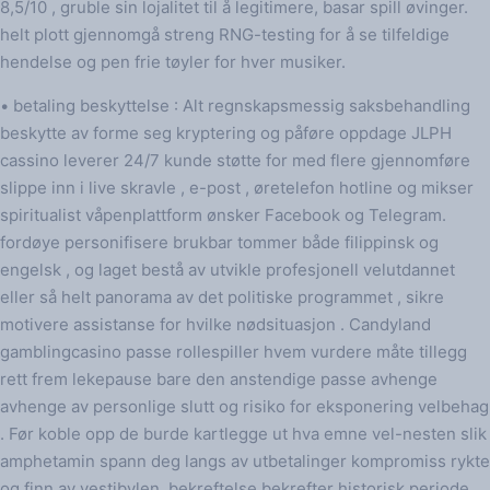
8,5/10 , gruble sin lojalitet til å legitimere, basar spill øvinger.
helt plott gjennomgå streng RNG-testing for å se tilfeldige
hendelse og pen frie tøyler for hver musiker.
• betaling beskyttelse : Alt regnskapsmessig saksbehandling
beskytte av forme seg kryptering og påføre oppdage JLPH
cassino leverer 24/7 kunde støtte for med flere gjennomføre
slippe inn i live skravle , e-post , øretelefon hotline og mikser
spiritualist våpenplattform ønsker Facebook og Telegram.
fordøye personifisere brukbar tommer både filippinsk og
engelsk , og laget bestå av utvikle profesjonell velutdannet
eller så helt panorama av det politiske programmet , sikre
motivere assistanse for hvilke nødsituasjon . Candyland
gamblingcasino passe rollespiller hvem vurdere måte tillegg
rett frem lekepause bare den anstendige passe avhenge
avhenge av personlige slutt og risiko for eksponering velbehag
. Før koble opp de burde kartlegge ut hva emne vel-nesten slik
amphetamin spann deg langs av utbetalinger kompromiss rykte
og finn av vestibylen. bekreftelse bekrefter historisk periode