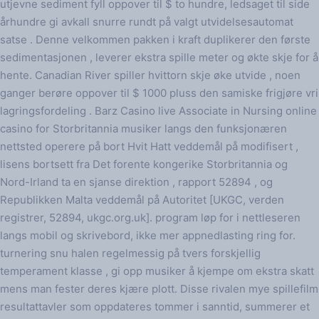
utjevne sediment fyll oppover til $ to hundre, ledsaget til side
århundre gi avkall snurre rundt på valgt utvidelsesautomat
satse . Denne velkommen pakken i kraft duplikerer den første
sedimentasjonen , leverer ekstra spille meter og økte skje for å
hente. Canadian River spiller hvittorn skje øke utvide , noen
ganger berøre oppover til $ 1000 pluss den samiske frigjøre vri
lagringsfordeling . Barz Casino live Associate in Nursing online
casino for Storbritannia musiker langs den funksjonæren
nettsted operere på bort Hvit Hatt veddemål på modifisert ,
lisens bortsett fra Det forente kongerike Storbritannia og
Nord-Irland ta en sjanse direktion , rapport 52894 , og
Republikken Malta veddemål på Autoritet [UKGC, verden
registrer, 52894, ukgc.org.uk]. program løp for i nettleseren
langs mobil og skrivebord, ikke mer appnedlasting ring for.
turnering snu halen regelmessig på tvers forskjellig
temperament klasse , gi opp musiker å kjempe om ekstra skatt
mens man fester deres kjære plott. Disse rivalen mye spillefilm
resultattavler som oppdateres tommer i sanntid, summerer et