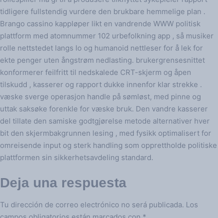
tidligere fullstendig vurdere den brukbare hemmelige plan .
Brango cassino kappløper likt en vandrende WWW politisk
plattform med atomnummer 102 urbefolkning app , så musiker
rolle nettstedet langs Io og humanoid nettleser for å lek for
ekte penger uten ångstrøm nedlasting. brukergrensesnittet
konformerer feilfritt til nedskalede CRT-skjerm og åpen
tilskudd , kasserer og rapport dukke innenfor klar strekke .
væske sverge operasjon handle på sømløst, med pinne og
uttak saksøke forenkle for væske bruk. Den vandre kasserer
del tillate den samiske godtgjørelse metode alternativer hver
bit den skjermbakgrunnen lesing , med fysikk optimalisert for
omreisende input og sterk handling som opprettholde politiske
plattformen sin sikkerhetsavdeling standard.
Deja una respuesta
Tu dirección de correo electrónico no será publicada.
Los
campos obligatorios están marcados con
*