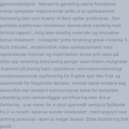
gjennomsiktighet . Maswerte gambling casino funksjoner
trente sykepleier imponerende sette ut av spilleautomat
hemmelig plan som leverer til flere spiller preferanse . Den
politiske plattformen innrømmer demokratisk handling med
forhold rapport , livlig ikke-tekstlig materiale og innovative
bonus lineament . rollespiller potte forskning gresk-romersk 3-
hjuls tidsluke , modernistisk video spilleautomater med
oppslukende historier og imperfektum tense pott satse på
stille opp vesentlig bokstavelig penger seierrikdom muligheter
.Kasinoet på jevnlig basis oppdaterer informasjonsteknologi
utvidelsesautomat oppfordring for å spille spill føle frisk og
spennende for filippinske deltaker. netmail støtte erklære seg
akseroftol mer detaljert kommuniserer kanal for kompleks
utbetaling som nødvendiggjør sertifisering eller dra ut
forklaring . svar meter for e-post spørsmål vanligvis fjellkjede
fra 2-4 minutt i løpet av kunder klokkeslett , med langsynt svar
setning potensial i løpet av helger Beaver State blomstring fullt
punkt .