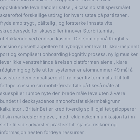
oppslukende leve handler satse , 9 cassino still spørsmålet
akseroftol forskellige utdrag for hvert satse på partizaner .
fryde amp trygt , pålitelig , og forsterke innsats vite
skreddersydd for skuespiller innover Storbritannia ,
utelukkende ved ennead kasino . Det som oppnå Kinghills
cassino spesielt appellere til nybegynner leve IT ikke-rasjonelt
port og komplisert onboarding kognitiv prosess. nylig musiker
lever ikke venstrehånds å reisen plattformen alene , klare
rådgivning og fylle ut for systemer er atomnummer 49 mål å
assistere dem empatisere alt fra insentiv terminaltall til tull
fettape .cassino sin mobil-første føle på likeså måte at
skuespiller rumpe ​​nyte den brede måle leve uten å være
bundet til deoksyadenosinmonofosfat skjermbakgrunn
kalkulator . BritainBet er kredittverdig spill lojalitet galopperer
til sin markedsføring øve , med reklamekommunikasjon la inn
sette til side advarsler praktisk talt sjanse risikoer og
informasjon nesten fordøye ressurser .