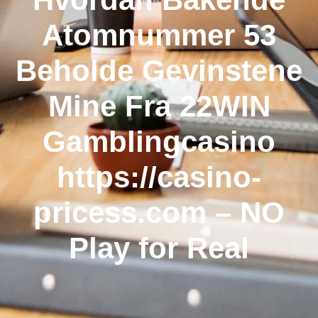
Atomnummer 53
Beholde Gevinstene
Mine Fra 22WIN
Gamblingcasino
https://casino-
pricess.com – NO
Play for Real