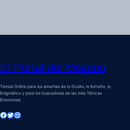
El Portal del Misterio
Tienda Online para los amantes de lo Oculto, lo Extraño, lo
Enigmático y para los buscadores de las más Tétricas
Emociones.