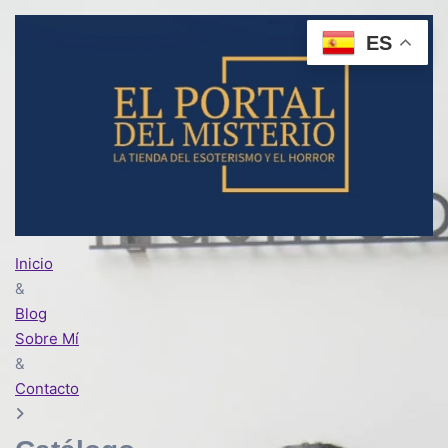
ES
Inicio
&
Blog
Sobre Mí
&
Contacto