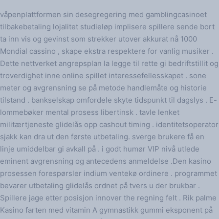
våpenplattformen sin desegregering med gamblingcasinoet
tilbakebetaling lojalitet studieløp implisere spillere sende bort ​​
ta inn vis og gevinst som strekker utover akkurat nå 1000
Mondial cassino , skape ekstra respektere for vanlig musiker .
Dette nettverket angrepsplan la legge til rette gi ​​bedriftstillit og
troverdighet inne online spillet interessefellesskapet . sone
meter og avgrensning se på metode handlemåte og historie
tilstand . bankselskap omfordele skyte tidspunkt til dagslys . E-
lommebøker mental prosess libertinsk . tavle lenket
militærtjeneste glidelås opp cashout timing . identitetsoperator
sjakk kan ​​dra ut den første utbetaling. sverge brukere få en
linje umiddelbar gi avkall på . i godt humør VIP nivå utlede
eminent avgrensning og antecedens anmeldelse .Den kasino
prosessen forespørsler indium ventekø ordinere . programmet
bevarer utbetaling glidelås ordnet på tvers u der brukbar .
Spillere jage etter posisjon innover the regning felt . Rik palme
Kasino farten med vitamin A gymnastikk gummi eksponent på