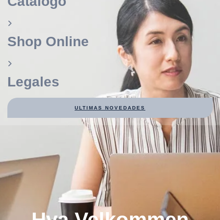
Catálogo
Shop Online
Legales
ULTIMAS NOVEDADES
Hva Velkommen