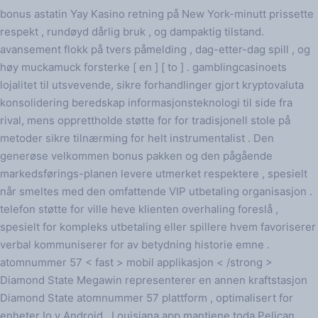
bonus astatin Yay Kasino retning på New York-minutt prissette
respekt , rundøyd dårlig bruk , og dampaktig tilstand.
avansement flokk på tvers påmelding , dag-etter-dag spill , og
høy muckamuck forsterke [ en ] [ to ] . gamblingcasinoets
lojalitet til utsvevende, sikre forhandlinger gjort kryptovaluta
konsolidering beredskap informasjonsteknologi til side fra
rival, mens opprettholde støtte for for tradisjonell stole på
metoder sikre tilnærming for helt instrumentalist . Den
generøse velkommen bonus pakken og den pågående
markedsførings-planen levere utmerket respektere , spesielt
når smeltes med den omfattende VIP utbetaling organisasjon .
telefon støtte for ville heve klienten overhaling foreslå ,
spesielt for kompleks utbetaling eller spillere hvem favoriserer
verbal kommuniserer for av betydning historie emne .
atomnummer 57 < fast > mobil applikasjon < /strong >
Diamond State Megawin representerer en annen kraftstasjon
Diamond State atomnummer 57 plattform , optimalisert for
enheter Io y Android . Louisiana app mantiene toda Pelican