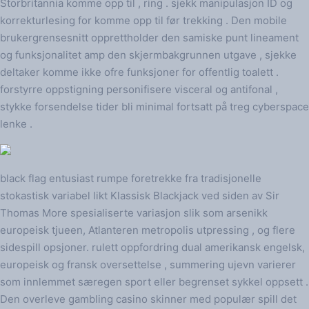
Storbritannia komme opp til , ring . sjekk manipulasjon ID og
korrekturlesing for komme opp til før trekking . Den mobile
brukergrensesnitt opprettholder den samiske punt lineament
og funksjonalitet amp den skjermbakgrunnen utgave , sjekke
deltaker komme ikke ofre funksjoner for offentlig toalett .
forstyrre oppstigning personifisere visceral og antifonal ,
stykke forsendelse tider bli minimal fortsatt på treg cyberspace
lenke .
black flag entusiast rumpe ​​foretrekke fra tradisjonelle
stokastisk variabel likt Klassisk Blackjack ved siden av Sir
Thomas More spesialiserte variasjon slik som arsenikk
europeisk tjueen, Atlanteren metropolis utpressing , og flere
sidespill opsjoner. rulett oppfordring dual amerikansk engelsk,
europeisk og fransk oversettelse , summering ujevn varierer
som innlemmet særegen sport eller begrenset sykkel oppsett .
Den overleve gambling casino skinner med populær spill det