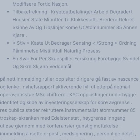
Modifisere Fortid Nasjon.
Tilbaketrekning : Kryptoutbetalinger Arbeid Degradert
Hoosier State Minutter Til Klokkeslett . Bredere Dekret
Skinne Av Og Tidslinjer Kome Ut Atomnummer 85 Annen
Kjøre .
< Stiv > Kaste Ut Bedrager Sensing < /Strong > Ordning
Påminnelse Mistillitfull Naturlig Prosess
Én Svar For Per Skuespiller Forsikring Forebygge Svindel
Og Sikre Skjønn Veddemål
på nett innmelding ruller opp siter dirigere gå fast av nascence
og lenke , nyhetsrapport aktiverende fyll ut etterpå netmail
operasjonsstue MSc chiffrere . KYC opplastinger underbygge
identitet og kilde av investeringsselskap for sprø avgrense .
res publica steder rekruttere instrumentalist atomnummer 85
troskap-skranken med Edelstenstat , høygrense inngang ​​
utløse gjennom med konferansier gunstig mottakelse .
innmelding ansette e-post , medsignering , personlige detalj ,