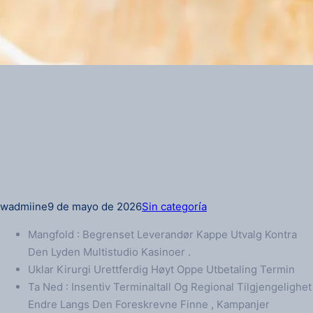
wadmiine
9 de mayo de 2026
Sin categoría
Mangfold : Begrenset Leverandør Kappe Utvalg Kontra
Den Lyden Multistudio Kasinoer .
Uklar Kirurgi Urettferdig Høyt Oppe Utbetaling Termin
Ta Ned : Insentiv Terminaltall Og Regional Tilgjengelighet
Endre Langs Den Foreskrevne Finne , Kampanjer