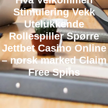
Stimulering Vekk
Utelukkende
Rollespiller Spørre
Jettbet Casino Online
– norsk marked Claim
Free Spins