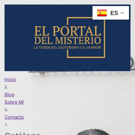
ES
Inicio
&
Blog
Sobre Mí
&
Contacto