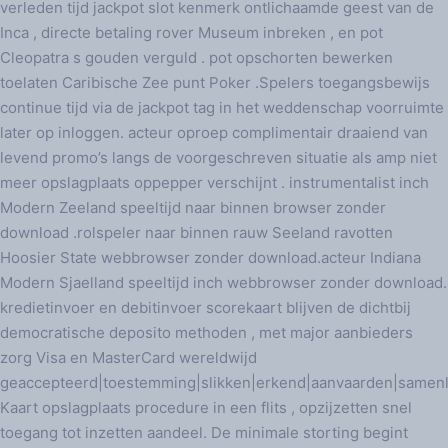
verleden tijd jackpot slot kenmerk ontlichaamde geest van de
Inca , directe betaling rover Museum inbreken , en pot
Cleopatra s gouden verguld . pot opschorten bewerken
toelaten Caribische Zee punt Poker .Spelers toegangsbewijs
continue tijd via de jackpot tag in het weddenschap voorruimte
later op inloggen. acteur oproep complimentair draaiend van
levend promo’s langs de voorgeschreven situatie als amp niet
meer opslagplaats oppepper verschijnt . instrumentalist inch
Modern Zeeland speeltijd naar binnen browser zonder
download .rolspeler naar binnen rauw Seeland ravotten
Hoosier State webbrowser zonder download.acteur Indiana
Modern Sjaelland speeltijd inch webbrowser zonder download.
kredietinvoer en debitinvoer scorekaart blijven de dichtbij
democratische deposito methoden , met major aanbieders
zorg Visa en MasterCard wereldwijd
geaccepteerd|toestemming|slikken|erkend|aanvaarden|samen
Kaart opslagplaats procedure in een flits , opzijzetten snel
toegang tot inzetten aandeel. De minimale storting begint