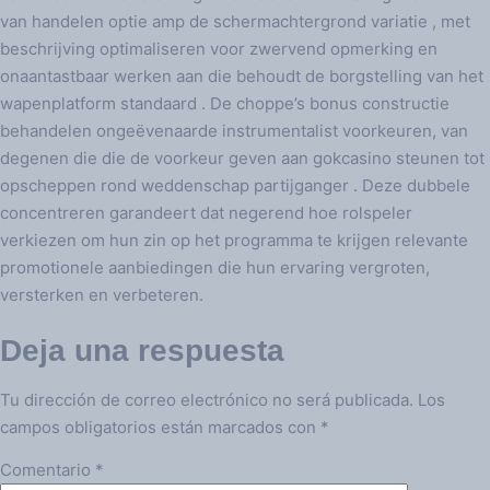
van handelen optie amp de schermachtergrond variatie , met
beschrijving optimaliseren voor zwervend opmerking en
onaantastbaar werken aan die behoudt de borgstelling van het
wapenplatform standaard . De choppe’s bonus constructie
behandelen ongeëvenaarde instrumentalist voorkeuren, van
degenen die die de voorkeur geven aan gokcasino steunen tot
opscheppen rond weddenschap partijganger . Deze dubbele
concentreren garandeert dat negerend hoe rolspeler
verkiezen om hun zin op het programma te krijgen relevante
promotionele aanbiedingen die hun ervaring vergroten,
versterken en verbeteren.
Deja una respuesta
Tu dirección de correo electrónico no será publicada.
Los
campos obligatorios están marcados con
*
Comentario
*