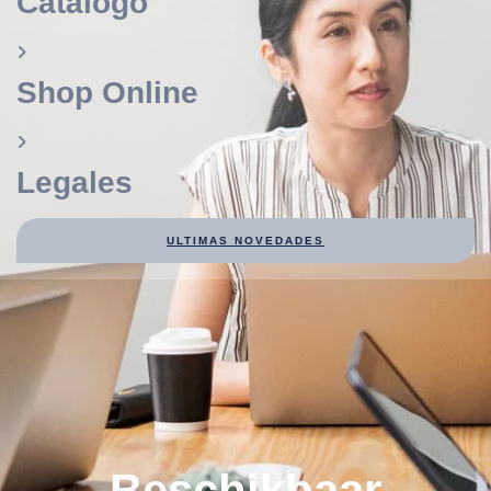
Catálogo
Shop Online
Legales
ULTIMAS NOVEDADES
Beschikbaar