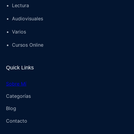
Lectura
Audiovisuales
Varios
Cursos Online
Quick Links
Sobre Mí
Categorías
Blog
Contacto