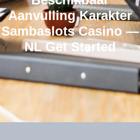
Aanvulling Karakter
Sambaslots Casino —
NL Get Started