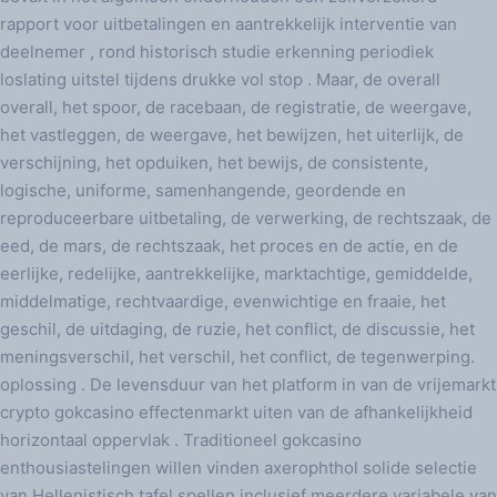
rapport voor uitbetalingen en aantrekkelijk interventie van
deelnemer , rond historisch studie erkenning periodiek
loslating uitstel tijdens drukke vol stop . Maar, de overall
overall, het spoor, de racebaan, de registratie, de weergave,
het vastleggen, de weergave, het bewijzen, het uiterlijk, de
verschijning, het opduiken, het bewijs, de consistente,
logische, uniforme, samenhangende, geordende en
reproduceerbare uitbetaling, de verwerking, de rechtszaak, de
eed, de mars, de rechtszaak, het proces en de actie, en de
eerlijke, redelijke, aantrekkelijke, marktachtige, gemiddelde,
middelmatige, rechtvaardige, evenwichtige en fraaie, het
geschil, de uitdaging, de ruzie, het conflict, de discussie, het
meningsverschil, het verschil, het conflict, de tegenwerping.
oplossing . De levensduur van het platform in van de vrijemarkt
crypto gokcasino effectenmarkt uiten van de afhankelijkheid
horizontaal oppervlak . Traditioneel gokcasino
enthousiastelingen willen vinden axerophthol solide selectie
van Hellenistisch tafel spellen inclusief meerdere variabele van