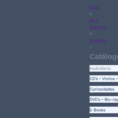
Inicio
&
Blog
Sobre Mí
&
Contacto
Catálog
Audiolibros
CD’s – Vinilos 
Curiosidades
DVD’s – Blu-ra
E-Books