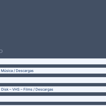
o
– Música / Descargas
y Disk – VHS – Films / Descargas