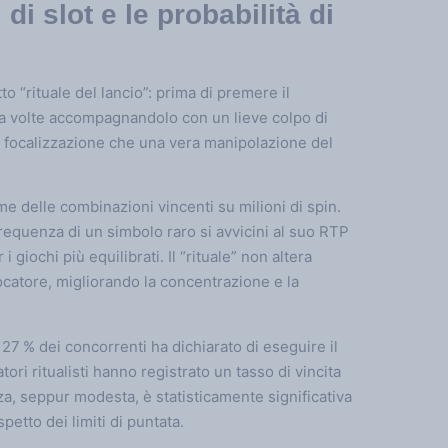
i di slot e le probabilità di
etto “rituale del lancio”: prima di premere il
o, a volte accompagnandolo con un lieve colpo di
di focalizzazione che una vera manipolazione del
 delle combinazioni vincenti su milioni di spin.
requenza di un simbolo raro si avvicini al suo RTP
i giochi più equilibrati. Il “rituale” non altera
iocatore, migliorando la concentrazione e la
27 % dei concorrenti ha dichiarato di eseguire il
atori ritualisti hanno registrato un tasso di vincita
nza, seppur modesta, è statisticamente significativa
petto dei limiti di puntata.