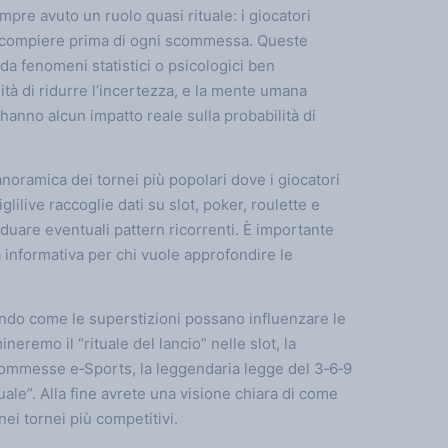
pre avuto un ruolo quasi rituale: i giocatori
 da compiere prima di ogni scommessa. Queste
 fenomeni statistici o psicologici ben
sità di ridurre l’incertezza, e la mente umana
anno alcun impatto reale sulla probabilità di
noramica dei tornei più popolari dove i giocatori
glilive raccoglie dati su slot, poker, roulette e
duare eventuali pattern ricorrenti. È importante
a informativa per chi vuole approfondire le
ando come le superstizioni possano influenzare le
neremo il “rituale del lancio” nelle slot, la
 scommesse e‑Sports, la leggendaria legge del 3‑6‑9
tuale”. Alla fine avrete una visione chiara di come
ei tornei più competitivi.