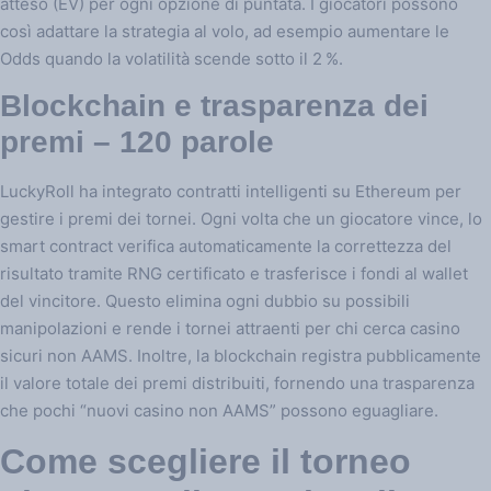
atteso (EV) per ogni opzione di puntata. I giocatori possono
così adattare la strategia al volo, ad esempio aumentare le
Odds quando la volatilità scende sotto il 2 %.
Blockchain e trasparenza dei
premi – 120 parole
LuckyRoll ha integrato contratti intelligenti su Ethereum per
gestire i premi dei tornei. Ogni volta che un giocatore vince, lo
smart contract verifica automaticamente la correttezza del
risultato tramite RNG certificato e trasferisce i fondi al wallet
del vincitore. Questo elimina ogni dubbio su possibili
manipolazioni e rende i tornei attraenti per chi cerca casino
sicuri non AAMS. Inoltre, la blockchain registra pubblicamente
il valore totale dei premi distribuiti, fornendo una trasparenza
che pochi “nuovi casino non AAMS” possono eguagliare.
Come scegliere il torneo