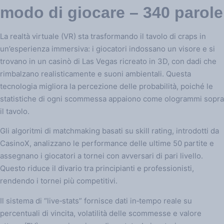
modo di giocare – 340 parole
La realtà virtuale (VR) sta trasformando il tavolo di craps in
un’esperienza immersiva: i giocatori indossano un visore e si
trovano in un casinò di Las Vegas ricreato in 3D, con dadi che
rimbalzano realisticamente e suoni ambientali. Questa
tecnologia migliora la percezione delle probabilità, poiché le
statistiche di ogni scommessa appaiono come ologrammi sopra
il tavolo.
Gli algoritmi di matchmaking basati su skill rating, introdotti da
CasinoX, analizzano le performance delle ultime 50 partite e
assegnano i giocatori a tornei con avversari di pari livello.
Questo riduce il divario tra principianti e professionisti,
rendendo i tornei più competitivi.
Il sistema di “live‑stats” fornisce dati in‑tempo reale su
percentuali di vincita, volatilità delle scommesse e valore