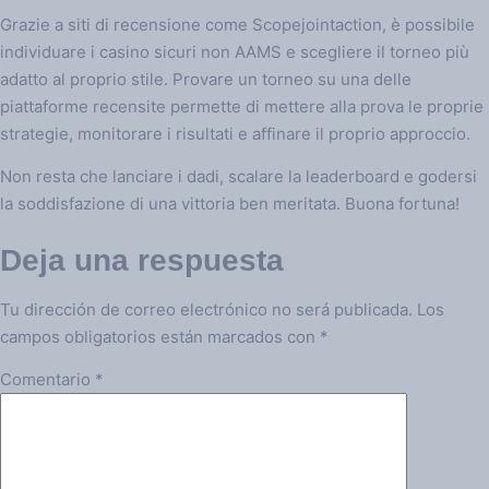
Grazie a siti di recensione come Scopejointaction, è possibile
individuare i casino sicuri non AAMS e scegliere il torneo più
adatto al proprio stile. Provare un torneo su una delle
piattaforme recensite permette di mettere alla prova le proprie
strategie, monitorare i risultati e affinare il proprio approccio.
Non resta che lanciare i dadi, scalare la leaderboard e godersi
la soddisfazione di una vittoria ben meritata. Buona fortuna!
Deja una respuesta
Tu dirección de correo electrónico no será publicada.
Los
campos obligatorios están marcados con
*
Comentario
*