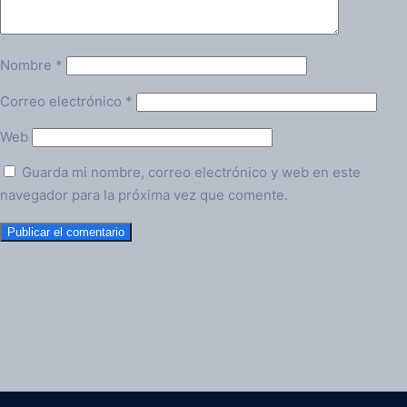
Nombre
*
Correo electrónico
*
Web
Guarda mi nombre, correo electrónico y web en este
navegador para la próxima vez que comente.