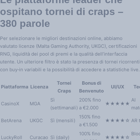
ospitano tornei di craps –
380 parole
Per selezionare le migliori destinazioni online, abbiamo
valutato licenze (Malta Gaming Authority, UKGC), certificazioni
RNG, liquidità dei pool di premi e la qualità dell’interfaccia
utente. Un ulteriore filtro è stato la presenza di tornei ricorrenti
con buy‑in variabili e la possibilità di accedere a statistiche live.
Tornei
Bonus di
Piattaforma
Licenza
UI/UX
Te
Craps
Benvenuto
Sì
200% fino
AI
CasinoX
MGA
★★★★★
(settimanali)
a €2.000
mat
150% fino
BetArena
UKGC
Sì (mensili)
★★★★☆
AR 
a €1.500
100% fino
Blo
LuckyRoll
Curacao
Sì (daily)
★★★★☆