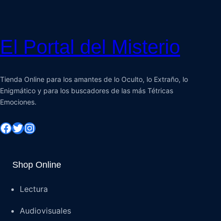
El Portal del Misterio
Tienda Online para los amantes de lo Oculto, lo Extraño, lo
Enigmático y para los buscadores de las más Tétricas
Emociones.
Shop Online
Lectura
Audiovisuales