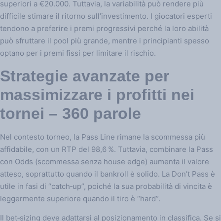
superiori a €20.000. Tuttavia, la variabilità può rendere più
difficile stimare il ritorno sull’investimento. I giocatori esperti
tendono a preferire i premi progressivi perché la loro abilità
può sfruttare il pool più grande, mentre i principianti spesso
optano per i premi fissi per limitare il rischio.
Strategie avanzate per
massimizzare i profitti nei
tornei – 360 parole
Nel contesto torneo, la Pass Line rimane la scommessa più
affidabile, con un RTP del 98,6 %. Tuttavia, combinare la Pass
con Odds (scommessa senza house edge) aumenta il valore
atteso, soprattutto quando il bankroll è solido. La Don’t Pass è
utile in fasi di “catch‑up”, poiché la sua probabilità di vincita è
leggermente superiore quando il tiro è “hard”.
Il bet‑sizing deve adattarsi al posizionamento in classifica. Se si