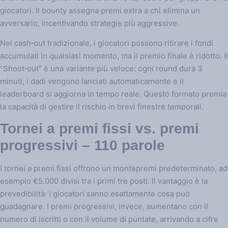
giocatori. Il bounty assegna premi extra a chi elimina un
avversario, incentivando strategie più aggressive.
Nel cash‑out tradizionale, i giocatori possono ritirare i fondi
accumulati in qualsiasi momento, ma il premio finale è ridotto. Il
“Shoot‑out” è una variante più veloce: ogni round dura 3
minuti, i dadi vengono lanciati automaticamente e il
leaderboard si aggiorna in tempo reale. Questo formato premia
la capacità di gestire il rischio in brevi finestre temporali.
Tornei a premi fissi vs. premi
progressivi – 110 parole
I tornei a premi fissi offrono un montepremi predeterminato, ad
esempio €5.000 divisi tra i primi tre posti. Il vantaggio è la
prevedibilità: i giocatori sanno esattamente cosa può
guadagnare. I premi progressivi, invece, aumentano con il
numero di iscritti o con il volume di puntate, arrivando a cifre