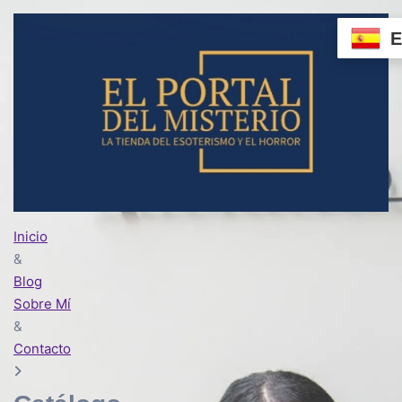
E
Inicio
&
Blog
Sobre Mí
&
Contacto