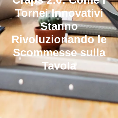
Tornei Innovativi
Stanno
Rivoluzionando le
Scommesse sulla
Tavola