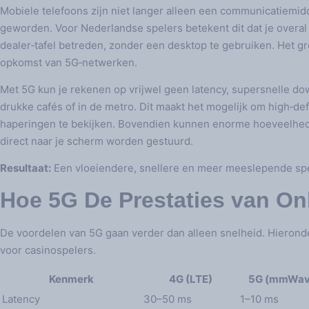
Mobiele telefoons zijn niet langer alleen een communicatiemid
geworden. Voor Nederlandse spelers betekent dit dat je overal k
dealer‑tafel betreden, zonder een desktop te gebruiken. Het gro
opkomst van 5G‑netwerken.
Met 5G kun je rekenen op vrijwel geen latency, supersnelle dow
drukke cafés of in de metro. Dit maakt het mogelijk om high‑def
haperingen te bekijken. Bovendien kunnen enorme hoeveelheden
direct naar je scherm worden gestuurd.
Resultaat:
Een vloeiendere, snellere en meer meeslepende spe
Hoe 5G De Prestaties van Onl
De voordelen van 5G gaan verder dan alleen snelheid. Hierond
voor casinospelers.
Kenmerk
4G (LTE)
5G (mmWav
Latency
30–50 ms
1–10 ms