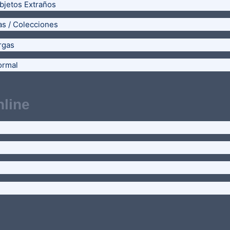
bjetos Extraños
as / Colecciones
rgas
ormal
line