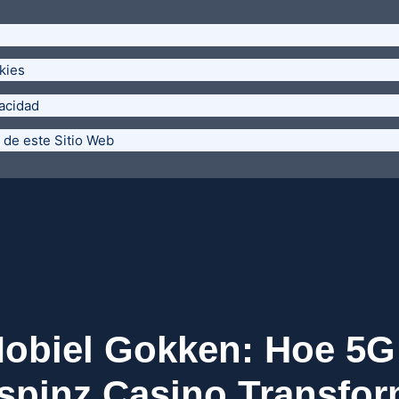
kies
vacidad
 de este Sitio Web
biel Gokken: Hoe 5G 
spinz Casino Transfor