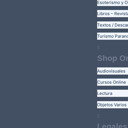
Esoterismo y O
Libros – Revist
Textos / Desca
Turismo Paran
Shop On
Audiovisuales
Cursos Online
Lectura
Objetos Varios
Legales