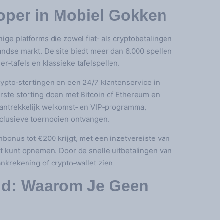
oper in Mobiel Gokken
ige platforms die zowel fiat‑ als cryptobetalingen
ndse markt. De site biedt meer dan 6.000 spellen
r‑tafels en klassieke tafelspellen.
rypto‑stortingen en een 24/7 klantenservice in
ste storting doen met Bitcoin of Ethereum en
aantrekkelijk welkomst‑ en VIP‑programma,
xclusieve toernooien ontvangen.
hbonus tot €200 krijgt, met een inzetvereiste van
st kunt opnemen. Door de snelle uitbetalingen van
nkrekening of crypto‑wallet zien.
eid: Waarom Je Geen