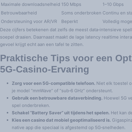
Maximale downloadsnelheid
150 Mbps
1–10 Gbps
Betrouwbaarheid
Soms onderbroken
Continu en st
Ondersteuning voor AR/VR
Beperkt
Volledig mogel
Deze cijfers betekenen dat zelfs de meest data‑intensieve spell
soepel draaien. Daarnaast maakt de lage latency realtime intera
gevoel krijgt echt aan een tafel te zitten.
Praktische Tips voor een Op
5G‑Casino‑Ervaring
Zorg voor een 5G‑compatible telefoon.
Niet elk toestel 
je model “mmWave” of “sub‑6 GHz” ondersteunt.
Gebruik een betrouwbare dataverbinding.
Hoewel 5G vee
spel onderbreken.
Schakel “Battery Saver” uit tijdens het spelen.
Het kan de
Kies een casino dat mobiel geoptimaliseerd is.
Gigaspinz
native app die speciaal is afgestemd op 5G‑snelheden.