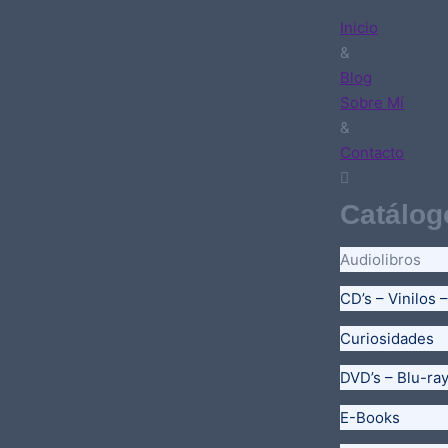
Inicio
&
Blog
Sobre Mí
&
Contacto
Catálog
Audiolibros
CD’s – Vinilos 
Curiosidades
DVD’s – Blu-ra
E-Books