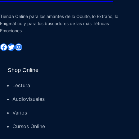
Tienda Online para los amantes de lo Oculto, lo Extraño, lo
Enigmático y para los buscadores de las más Tétricas
Emociones.
Shop Online
Lectura
Audiovisuales
Varios
Cursos Online