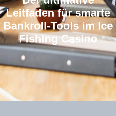
Leitfaden für smarte
Bankroll‑Tools im Ice
Fishing Casino