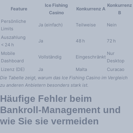
Ice Fishing
Konkurrenz
Feature
Konkurrenz A
Casino
B
Persönliche
Ja (einfach)
Teilweise
Nein
Limits
Auszahlung
Ja
48 h
72 h
< 24 h
Mobile
Nur
Vollständig
Eingeschränkt
Dashboard
Desktop
Lizenz (DE)
Ja
Malta
Curacao
Die Tabelle zeigt, warum das Ice Fishing Casino im Vergleich
zu anderen Anbietern besonders stark ist.
Häufige Fehler beim
Bankroll‑Management und
wie Sie sie vermeiden