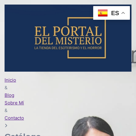
ES
Inicio
&
Blog
Sobre Mí
&
Contacto