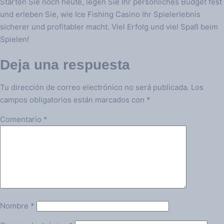
Starten Sie noch heute, legen Sie Ihr persönliches Budget fest
und erleben Sie, wie Ice Fishing Casino Ihr Spielerlebnis
sicherer und profitabler macht. Viel Erfolg und viel Spaß beim
Spielen!
Deja una respuesta
Tu dirección de correo electrónico no será publicada.
Los
campos obligatorios están marcados con
*
Comentario
*
Nombre
*