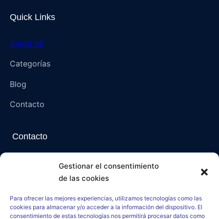
Quick Links
Sobre Mí
Categorías
Blog
Contacto
Contacto
Napoli, Campania, Italia – 80136 (NA)
Gestionar el consentimiento
de las cookies
paranormalmysteriespsi@gmail.com
Para ofrecer las mejores experiencias, utilizamos tecnologías como las
paranormal-mysteries-psi.net
cookies para almacenar y/o acceder a la información del dispositivo. El
consentimiento de estas tecnologías nos permitirá procesar datos como