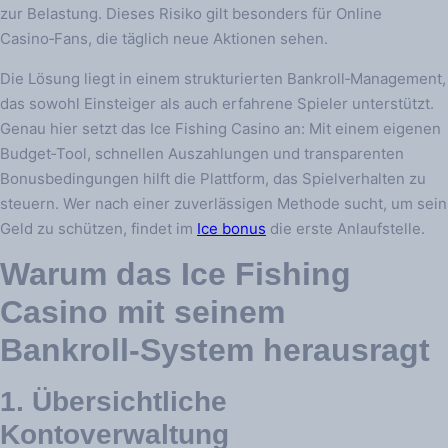
zur Belastung. Dieses Risiko gilt besonders für Online
Casino‑Fans, die täglich neue Aktionen sehen.
Die Lösung liegt in einem strukturierten Bankroll‑Management,
das sowohl Einsteiger als auch erfahrene Spieler unterstützt.
Genau hier setzt das Ice Fishing Casino an: Mit einem eigenen
Budget‑Tool, schnellen Auszahlungen und transparenten
Bonusbedingungen hilft die Plattform, das Spielverhalten zu
steuern. Wer nach einer zuverlässigen Methode sucht, um sein
Geld zu schützen, findet im
Ice bonus
die erste Anlaufstelle.
Warum das Ice Fishing
Casino mit seinem
Bankroll‑System herausragt
1. Übersichtliche
Kontoverwaltung