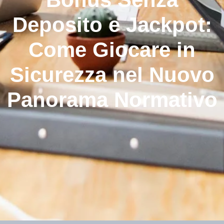
Deposito e Jackpot:
Come Giocare in
Sicurezza nel Nuovo
Panorama Normativo