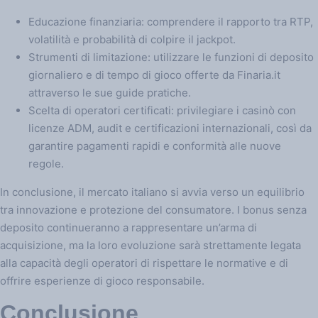
Educazione finanziaria: comprendere il rapporto tra RTP,
volatilità e probabilità di colpire il jackpot.
Strumenti di limitazione: utilizzare le funzioni di deposito
giornaliero e di tempo di gioco offerte da Finaria.it
attraverso le sue guide pratiche.
Scelta di operatori certificati: privilegiare i casinò con
licenze ADM, audit e certificazioni internazionali, così da
garantire pagamenti rapidi e conformità alle nuove
regole.
In conclusione, il mercato italiano si avvia verso un equilibrio
tra innovazione e protezione del consumatore. I bonus senza
deposito continueranno a rappresentare un’arma di
acquisizione, ma la loro evoluzione sarà strettamente legata
alla capacità degli operatori di rispettare le normative e di
offrire esperienze di gioco responsabile.
Conclusione