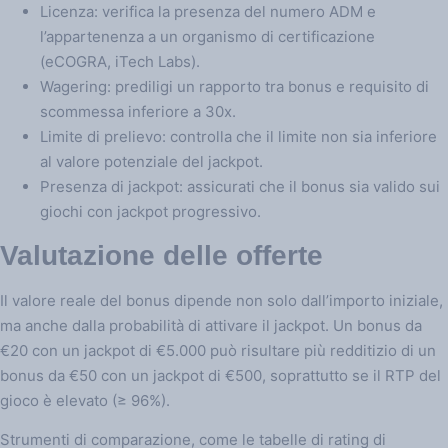
Licenza: verifica la presenza del numero ADM e
l’appartenenza a un organismo di certificazione
(eCOGRA, iTech Labs).
Wagering: prediligi un rapporto tra bonus e requisito di
scommessa inferiore a 30x.
Limite di prelievo: controlla che il limite non sia inferiore
al valore potenziale del jackpot.
Presenza di jackpot: assicurati che il bonus sia valido sui
giochi con jackpot progressivo.
Valutazione delle offerte
Il valore reale del bonus dipende non solo dall’importo iniziale,
ma anche dalla probabilità di attivare il jackpot. Un bonus da
€20 con un jackpot di €5.000 può risultare più redditizio di un
bonus da €50 con un jackpot di €500, soprattutto se il RTP del
gioco è elevato (≥ 96%).
Strumenti di comparazione, come le tabelle di rating di