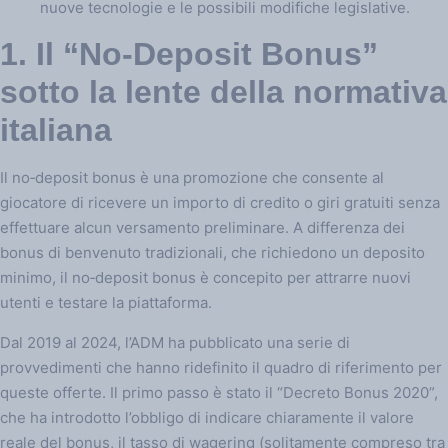
nuove tecnologie e le possibili modifiche legislative.
1. Il “No‑Deposit Bonus”
sotto la lente della normativa
italiana
Il no‑deposit bonus è una promozione che consente al
giocatore di ricevere un importo di credito o giri gratuiti senza
effettuare alcun versamento preliminare. A differenza dei
bonus di benvenuto tradizionali, che richiedono un deposito
minimo, il no‑deposit bonus è concepito per attrarre nuovi
utenti e testare la piattaforma.
Dal 2019 al 2024, l’ADM ha pubblicato una serie di
provvedimenti che hanno ridefinito il quadro di riferimento per
queste offerte. Il primo passo è stato il “Decreto Bonus 2020”,
che ha introdotto l’obbligo di indicare chiaramente il valore
reale del bonus, il tasso di wagering (solitamente compreso tra