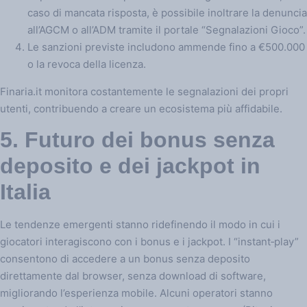
caso di mancata risposta, è possibile inoltrare la denuncia
all’AGCM o all’ADM tramite il portale “Segnalazioni Gioco”.
Le sanzioni previste includono ammende fino a €500.000
o la revoca della licenza.
Finaria.it monitora costantemente le segnalazioni dei propri
utenti, contribuendo a creare un ecosistema più affidabile.
5. Futuro dei bonus senza
deposito e dei jackpot in
Italia
Le tendenze emergenti stanno ridefinendo il modo in cui i
giocatori interagiscono con i bonus e i jackpot. I “instant‑play”
consentono di accedere a un bonus senza deposito
direttamente dal browser, senza download di software,
migliorando l’esperienza mobile. Alcuni operatori stanno