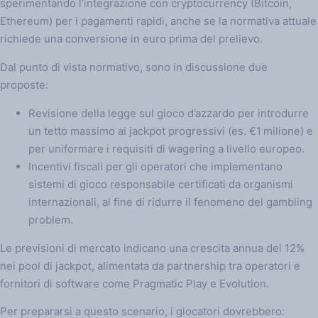
sperimentando l’integrazione con cryptocurrency (Bitcoin,
Ethereum) per i pagamenti rapidi, anche se la normativa attuale
richiede una conversione in euro prima del prelievo.
Dal punto di vista normativo, sono in discussione due
proposte:
Revisione della legge sul gioco d’azzardo per introdurre
un tetto massimo ai jackpot progressivi (es. €1 milione) e
per uniformare i requisiti di wagering a livello europeo.
Incentivi fiscali per gli operatori che implementano
sistemi di gioco responsabile certificati da organismi
internazionali, al fine di ridurre il fenomeno del gambling
problem.
Le previsioni di mercato indicano una crescita annua del 12%
nei pool di jackpot, alimentata da partnership tra operatori e
fornitori di software come Pragmatic Play e Evolution.
Per prepararsi a questo scenario, i giocatori dovrebbero: