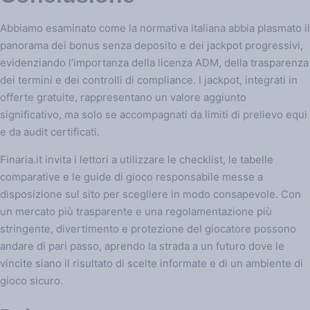
Abbiamo esaminato come la normativa italiana abbia plasmato il
panorama dei bonus senza deposito e dei jackpot progressivi,
evidenziando l’importanza della licenza ADM, della trasparenza
dei termini e dei controlli di compliance. I jackpot, integrati in
offerte gratuite, rappresentano un valore aggiunto
significativo, ma solo se accompagnati da limiti di prelievo equi
e da audit certificati.
Finaria.it invita i lettori a utilizzare le checklist, le tabelle
comparative e le guide di gioco responsabile messe a
disposizione sul sito per scegliere in modo consapevole. Con
un mercato più trasparente e una regolamentazione più
stringente, divertimento e protezione del giocatore possono
andare di pari passo, aprendo la strada a un futuro dove le
vincite siano il risultato di scelte informate e di un ambiente di
gioco sicuro.