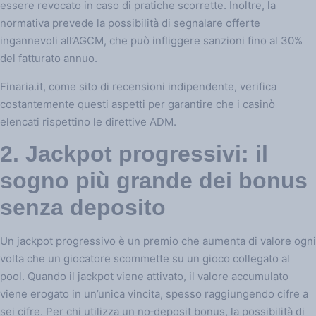
essere revocato in caso di pratiche scorrette. Inoltre, la
normativa prevede la possibilità di segnalare offerte
ingannevoli all’AGCM, che può infliggere sanzioni fino al 30%
del fatturato annuo.
Finaria.it, come sito di recensioni indipendente, verifica
costantemente questi aspetti per garantire che i casinò
elencati rispettino le direttive ADM.
2. Jackpot progressivi: il
sogno più grande dei bonus
senza deposito
Un jackpot progressivo è un premio che aumenta di valore ogni
volta che un giocatore scommette su un gioco collegato al
pool. Quando il jackpot viene attivato, il valore accumulato
viene erogato in un’unica vincita, spesso raggiungendo cifre a
sei cifre. Per chi utilizza un no‑deposit bonus, la possibilità di