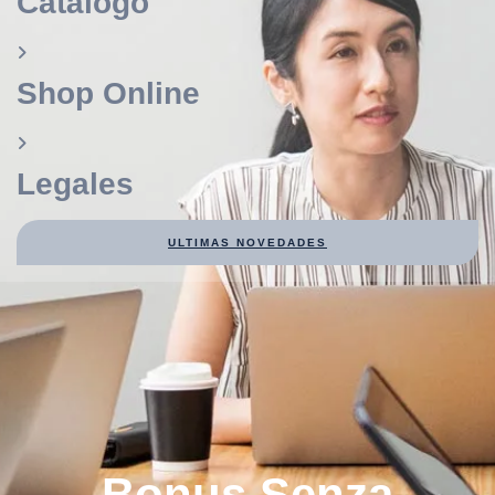
Catálogo
Shop Online
Legales
ULTIMAS NOVEDADES
Bonus Senza