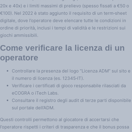
20x e 40x) e i limiti massimi di prelievo (spesso fissati a €50 o
€100). Nel 2022 è stato aggiunto il requisito di un term‑sheet
digitale, dove l’operatore deve elencare tutte le condizioni in
ordine di priorità, inclusi i tempi di validità e le restrizioni sui
giochi ammissibili.
Come verificare la licenza di un
operatore
Controllare la presenza del logo “Licenza ADM” sul sito e
il numero di licenza (es. 12345‑IT).
Verificare i certificati di gioco responsabile rilasciati da
eCOGRA o iTech Labs.
Consultare il registro degli audit di terze parti disponibile
sul portale dell’ADM.
Questi controlli permettono al giocatore di accertarsi che
l’operatore rispetti i criteri di trasparenza e che il bonus possa