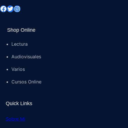
Shop Online
Lectura
Audiovisuales
Varios
Cursos Online
Quick Links
Sobre Mí