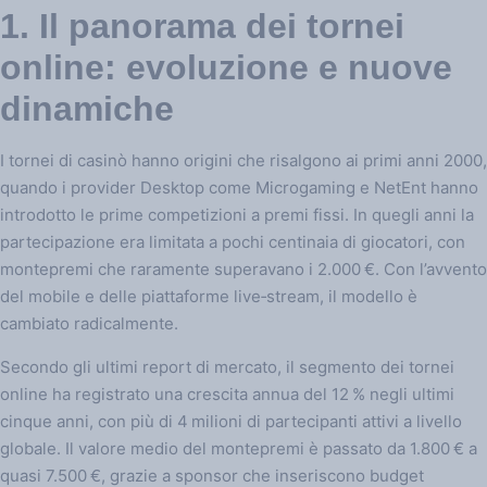
1. Il panorama dei tornei
online: evoluzione e nuove
dinamiche
I tornei di casinò hanno origini che risalgono ai primi anni 2000,
quando i provider Desktop come Microgaming e NetEnt hanno
introdotto le prime competizioni a premi fissi. In quegli anni la
partecipazione era limitata a pochi centinaia di giocatori, con
montepremi che raramente superavano i 2.000 €. Con l’avvento
del mobile e delle piattaforme live‑stream, il modello è
cambiato radicalmente.
Secondo gli ultimi report di mercato, il segmento dei tornei
online ha registrato una crescita annua del 12 % negli ultimi
cinque anni, con più di 4 milioni di partecipanti attivi a livello
globale. Il valore medio del montepremi è passato da 1.800 € a
quasi 7.500 €, grazie a sponsor che inseriscono budget