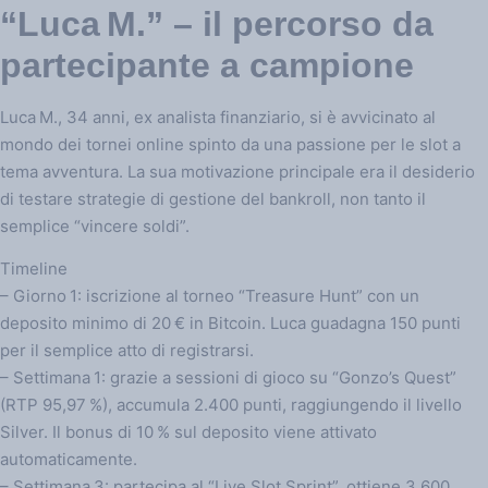
“Luca M.” – il percorso da
partecipante a campione
Luca M., 34 anni, ex analista finanziario, si è avvicinato al
mondo dei tornei online spinto da una passione per le slot a
tema avventura. La sua motivazione principale era il desiderio
di testare strategie di gestione del bankroll, non tanto il
semplice “vincere soldi”.
Timeline
– Giorno 1: iscrizione al torneo “Treasure Hunt” con un
deposito minimo di 20 € in Bitcoin. Luca guadagna 150 punti
per il semplice atto di registrarsi.
– Settimana 1: grazie a sessioni di gioco su “Gonzo’s Quest”
(RTP 95,97 %), accumula 2.400 punti, raggiungendo il livello
Silver. Il bonus di 10 % sul deposito viene attivato
automaticamente.
– Settimana 3: partecipa al “Live Slot Sprint”, ottiene 3.600