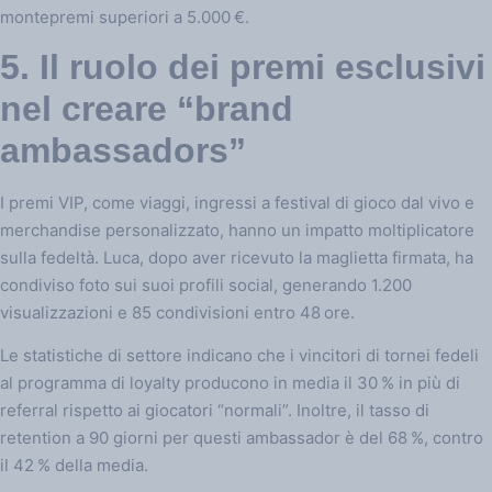
montepremi superiori a 5.000 €.
5. Il ruolo dei premi esclusivi
nel creare “brand
ambassadors”
I premi VIP, come viaggi, ingressi a festival di gioco dal vivo e
merchandise personalizzato, hanno un impatto moltiplicatore
sulla fedeltà. Luca, dopo aver ricevuto la maglietta firmata, ha
condiviso foto sui suoi profili social, generando 1.200
visualizzazioni e 85 condivisioni entro 48 ore.
Le statistiche di settore indicano che i vincitori di tornei fedeli
al programma di loyalty producono in media il 30 % in più di
referral rispetto ai giocatori “normali”. Inoltre, il tasso di
retention a 90 giorni per questi ambassador è del 68 %, contro
il 42 % della media.