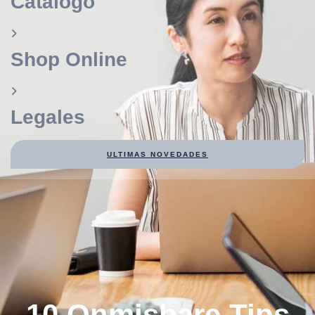
Catálogo
Shop Online
Legales
ULTIMAS NOVEDADES
10 Onmisbare Tips