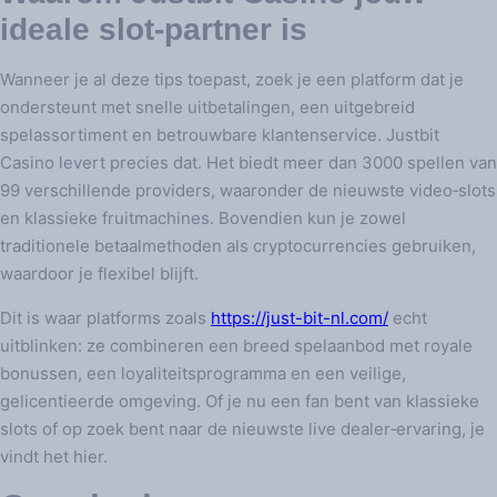
ideale slot‑partner is
Wanneer je al deze tips toepast, zoek je een platform dat je
ondersteunt met snelle uitbetalingen, een uitgebreid
spelassortiment en betrouwbare klantenservice. Justbit
Casino levert precies dat. Het biedt meer dan 3000 spellen van
99 verschillende providers, waaronder de nieuwste video‑slots
en klassieke fruitmachines. Bovendien kun je zowel
traditionele betaalmethoden als cryptocurrencies gebruiken,
waardoor je flexibel blijft.
Dit is waar platforms zoals
https://just-bit-nl.com/
echt
uitblinken: ze combineren een breed spelaanbod met royale
bonussen, een loyaliteitsprogramma en een veilige,
gelicentieerde omgeving. Of je nu een fan bent van klassieke
slots of op zoek bent naar de nieuwste live dealer‑ervaring, je
vindt het hier.