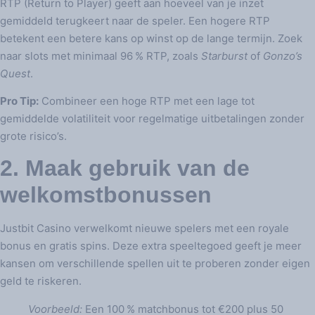
RTP (Return to Player) geeft aan hoeveel van je inzet
gemiddeld terugkeert naar de speler. Een hogere RTP
betekent een betere kans op winst op de lange termijn. Zoek
naar slots met minimaal 96 % RTP, zoals
Starburst
of
Gonzo’s
Quest
.
Pro Tip:
Combineer een hoge RTP met een lage tot
gemiddelde volatiliteit voor regelmatige uitbetalingen zonder
grote risico’s.
2. Maak gebruik van de
welkomstbonussen
Justbit Casino verwelkomt nieuwe spelers met een royale
bonus en gratis spins. Deze extra speeltegoed geeft je meer
kansen om verschillende spellen uit te proberen zonder eigen
geld te riskeren.
Voorbeeld:
Een 100 % matchbonus tot €200 plus 50