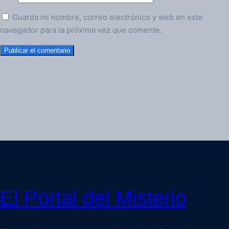
Guarda mi nombre, correo electrónico y web en este
navegador para la próxima vez que comente.
El Portal del Misterio