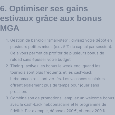
6. Optimiser ses gains
estivaux grâce aux bonus
MGA
Gestion de bankroll “small‑step” : divisez votre dépôt en
plusieurs petites mises (ex. : 5 % du capital par session).
Cela vous permet de profiter de plusieurs bonus de
reload sans épuiser votre budget.
Timing : activez les bonus le week‑end, quand les
tournois sont plus fréquents et les cash‑back
hebdomadaires sont versés. Les vacances scolaires
offrent également plus de temps pour jouer sans
pression.
Combinaison de promotions : empilez un welcome bonus
avec le cash‑back hebdomadaire et le programme de
fidélité. Par exemple, déposez 200 €, obtenez 200 %