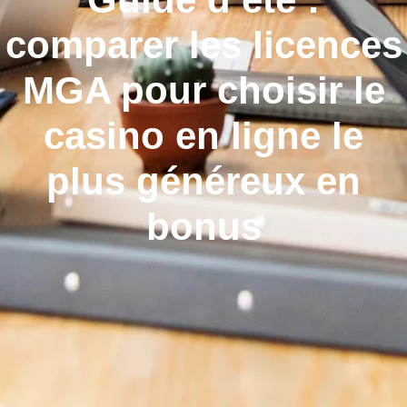
comparer les licences
MGA pour choisir le
casino en ligne le
plus généreux en
bonus