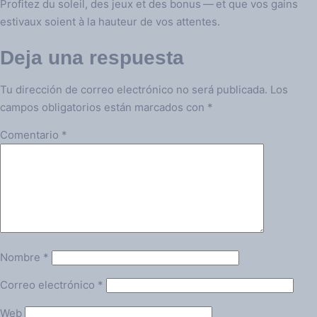
Profitez du soleil, des jeux et des bonus — et que vos gains
estivaux soient à la hauteur de vos attentes.
Deja una respuesta
Tu dirección de correo electrónico no será publicada.
Los
campos obligatorios están marcados con
*
Comentario
*
Nombre
*
Correo electrónico
*
Web