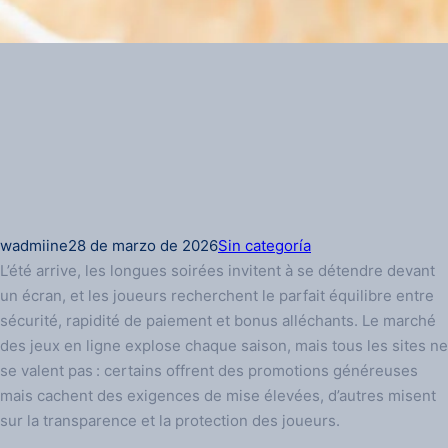
wadmiine
28 de marzo de 2026
Sin categoría
L’été arrive, les longues soirées invitent à se détendre devant
un écran, et les joueurs recherchent le parfait équilibre entre
sécurité, rapidité de paiement et bonus alléchants. Le marché
des jeux en ligne explose chaque saison, mais tous les sites ne
se valent pas : certains offrent des promotions généreuses
mais cachent des exigences de mise élevées, d’autres misent
sur la transparence et la protection des joueurs.