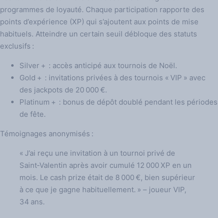
programmes de loyauté. Chaque participation rapporte des
points d’expérience (XP) qui s’ajoutent aux points de mise
habituels. Atteindre un certain seuil débloque des statuts
exclusifs :
Silver + : accès anticipé aux tournois de Noël.
Gold + : invitations privées à des tournois « VIP » avec
des jackpots de 20 000 €.
Platinum + : bonus de dépôt doublé pendant les périodes
de fête.
Témoignages anonymisés :
« J’ai reçu une invitation à un tournoi privé de
Saint‑Valentin après avoir cumulé 12 000 XP en un
mois. Le cash prize était de 8 000 €, bien supérieur
à ce que je gagne habituellement. » – joueur VIP,
34 ans.