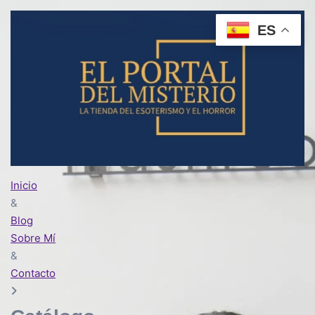
ES
Inicio
&
Blog
Sobre Mí
&
Contacto