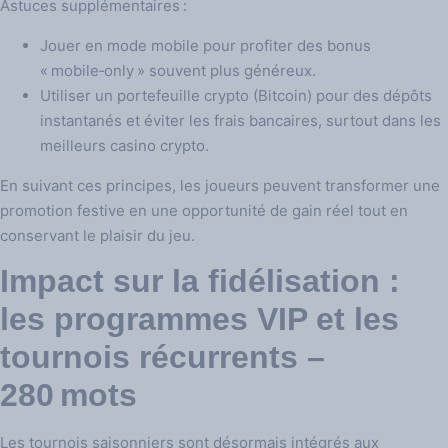
Astuces supplémentaires :
Jouer en mode mobile pour profiter des bonus
« mobile‑only » souvent plus généreux.
Utiliser un portefeuille crypto (Bitcoin) pour des dépôts
instantanés et éviter les frais bancaires, surtout dans les
meilleurs casino crypto.
En suivant ces principes, les joueurs peuvent transformer une
promotion festive en une opportunité de gain réel tout en
conservant le plaisir du jeu.
Impact sur la fidélisation :
les programmes VIP et les
tournois récurrents –
280 mots
Les tournois saisonniers sont désormais intégrés aux