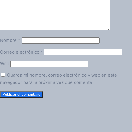
Nombre
*
Correo electrónico
*
Web
Guarda mi nombre, correo electrónico y web en este
navegador para la próxima vez que comente.