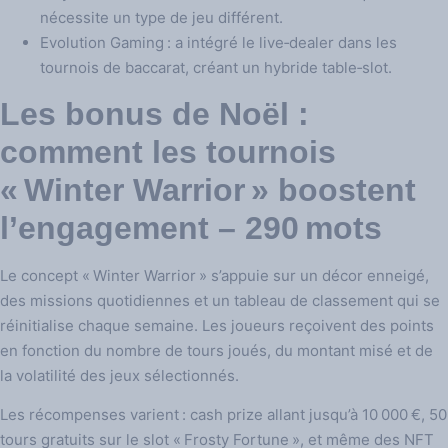
nécessite un type de jeu différent.
Evolution Gaming : a intégré le live‑dealer dans les
tournois de baccarat, créant un hybride table‑slot.
Les bonus de Noël :
comment les tournois
« Winter Warrior » boostent
l’engagement – 290 mots
Le concept « Winter Warrior » s’appuie sur un décor enneigé,
des missions quotidiennes et un tableau de classement qui se
réinitialise chaque semaine. Les joueurs reçoivent des points
en fonction du nombre de tours joués, du montant misé et de
la volatilité des jeux sélectionnés.
Les récompenses varient : cash prize allant jusqu’à 10 000 €, 50
tours gratuits sur le slot « Frosty Fortune », et même des NFT