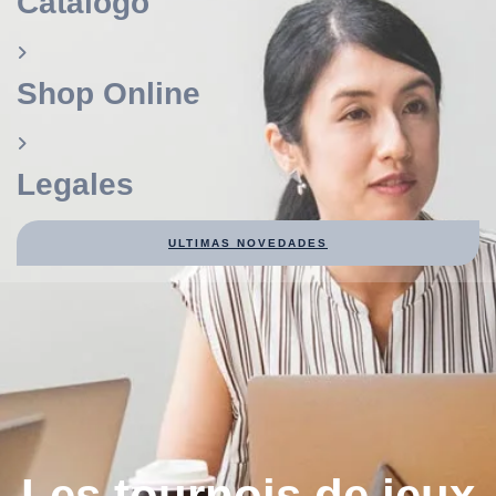
Catálogo
Shop Online
Legales
ULTIMAS NOVEDADES
Les tournois de jeux