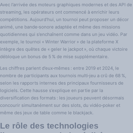
Avec l’arrivée des moteurs graphiques modernes et des API de
streaming, les opérateurs ont commencé à enrichir leurs
compétitions. Aujourd’hui, un tournoi peut proposer un décor
animé, une bande‑sonore adaptée et même des missions
quotidiennes qui s’enchaînent comme dans un jeu vidéo. Par
exemple, le tournoi « Winter Warrior » de la plateforme X
intègre des quêtes de « geler le jackpot », où chaque victoire
débloque un bonus de 5 % de mise supplémentaire.
Les chiffres parlent d’eux‑mêmes : entre 2019 et 2024, le
nombre de participants aux tournois multi‑jeu a crû de 68 %,
selon les rapports internes des principaux fournisseurs de
logiciels. Cette hausse s’explique en partie par la
diversification des formats : les joueurs peuvent désormais
concourir simultanément sur des slots, du vidéo‑poker et
même des jeux de table comme le blackjack.
Le rôle des technologies