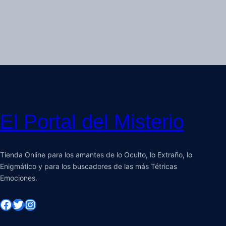
El Portal del Misterio
Tienda Online para los amantes de lo Oculto, lo Extraño, lo
Enigmático y para los buscadores de las más Tétricas
Emociones.