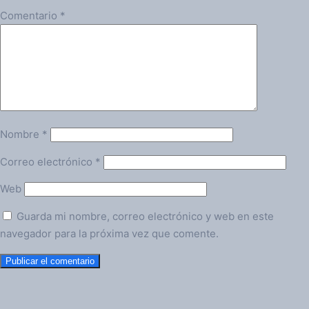
Comentario
*
Nombre
*
Correo electrónico
*
Web
Guarda mi nombre, correo electrónico y web en este
navegador para la próxima vez que comente.