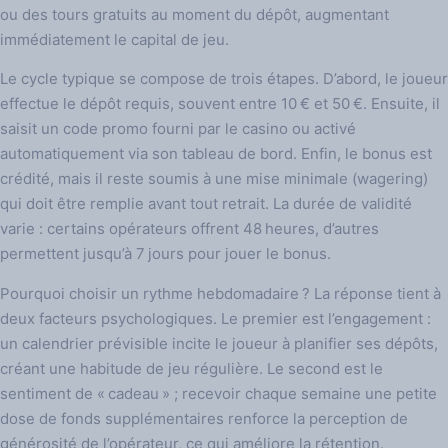
ou des tours gratuits au moment du dépôt, augmentant
immédiatement le capital de jeu.
Le cycle typique se compose de trois étapes. D’abord, le joueur
effectue le dépôt requis, souvent entre 10 € et 50 €. Ensuite, il
saisit un code promo fourni par le casino ou activé
automatiquement via son tableau de bord. Enfin, le bonus est
crédité, mais il reste soumis à une mise minimale (wagering)
qui doit être remplie avant tout retrait. La durée de validité
varie : certains opérateurs offrent 48 heures, d’autres
permettent jusqu’à 7 jours pour jouer le bonus.
Pourquoi choisir un rythme hebdomadaire ? La réponse tient à
deux facteurs psychologiques. Le premier est l’engagement :
un calendrier prévisible incite le joueur à planifier ses dépôts,
créant une habitude de jeu régulière. Le second est le
sentiment de « cadeau » ; recevoir chaque semaine une petite
dose de fonds supplémentaires renforce la perception de
générosité de l’opérateur, ce qui améliore la rétention.