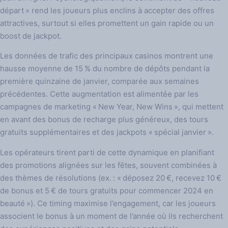
départ » rend les joueurs plus enclins à accepter des offres
attractives, surtout si elles promettent un gain rapide ou un
boost de jackpot.
Les données de trafic des principaux casinos montrent une
hausse moyenne de 15 % du nombre de dépôts pendant la
première quinzaine de janvier, comparée aux semaines
précédentes. Cette augmentation est alimentée par les
campagnes de marketing « New Year, New Wins », qui mettent
en avant des bonus de recharge plus généreux, des tours
gratuits supplémentaires et des jackpots « spécial janvier ».
Les opérateurs tirent parti de cette dynamique en planifiant
des promotions alignées sur les fêtes, souvent combinées à
des thèmes de résolutions (ex. : « déposez 20 €, recevez 10 €
de bonus et 5 € de tours gratuits pour commencer 2024 en
beauté »). Ce timing maximise l’engagement, car les joueurs
associent le bonus à un moment de l’année où ils recherchent