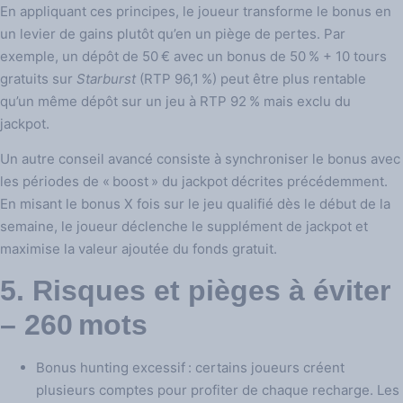
En appliquant ces principes, le joueur transforme le bonus en
un levier de gains plutôt qu’en un piège de pertes. Par
exemple, un dépôt de 50 € avec un bonus de 50 % + 10 tours
gratuits sur
Starburst
(RTP 96,1 %) peut être plus rentable
qu’un même dépôt sur un jeu à RTP 92 % mais exclu du
jackpot.
Un autre conseil avancé consiste à synchroniser le bonus avec
les périodes de « boost » du jackpot décrites précédemment.
En misant le bonus X fois sur le jeu qualifié dès le début de la
semaine, le joueur déclenche le supplément de jackpot et
maximise la valeur ajoutée du fonds gratuit.
5. Risques et pièges à éviter
– 260 mots
Bonus hunting excessif : certains joueurs créent
plusieurs comptes pour profiter de chaque recharge. Les