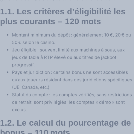
1.1. Les critères d’éligibilité les
plus courants – 120 mots
Montant minimum du dépôt : généralement 10 €, 20 € ou
50 € selon le casino.
Jeu éligible : souvent limité aux machines à sous, aux
jeux de table à RTP élevé ou aux titres de jackpot
progressif.
Pays et juridiction : certains bonus ne sont accessibles
qu’aux joueurs résidant dans des juridictions spécifiques
(UE, Canada, etc.).
Statut du compte : les comptes vérifiés, sans restrictions
de retrait, sont privilégiés; les comptes « démo » sont
exclus.
1.2. Le calcul du pourcentage de
bonus – 110 mots