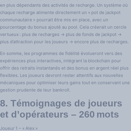
en plus dépendants des activités de recharge. Un système où
chaque recharge alimente directement un « pot de jackpot
communautaire » pourrait être mis en place, avec un
pourcentage du bonus ajouté au pool. Cela créerait un cercle
vertueux : plus de recharges → plus de fonds de jackpot →
plus d’attraction pour les joueurs → encore plus de recharges.
En somme, les programmes de fidélité évolueront vers des
expériences plus interactives, intégrant la blockchain pour
offrir des retraits instantanés et des bonus en argent réel plus
flexibles. Les joueurs devront rester attentifs aux nouvelles
mécaniques pour optimiser leurs gains tout en conservant une
gestion prudente de leur bankroll.
8. Témoignages de joueurs
et d’opérateurs – 260 mots
Joueur 1 – « Alex »