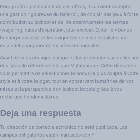
Pour profiter pleinement de ces offres, il convient d’adopter
une gestion rigoureuse du bankroll, de choisir des jeux à forte
contribution au jackpot et de lire attentivement les termes
(wagering, dates d’expiration, jeux exclus). Éviter le « bonus
hunting » excessif et les exigences de mise irréalistes est
essentiel pour jouer de manière responsable.
Avant de vous engager, comparez les promotions actuelles sur
des sites de référence tels que Multimarque. Cette démarche
vous permettra de sélectionner le bonus le plus adapté à votre
style et à votre budget, tout en conservant la maîtrise de vos
mises et la perspective d’un jackpot boosté grâce à vos
recharges hebdomadaires.
Deja una respuesta
Tu dirección de correo electrónico no será publicada.
Los
campos obligatorios están marcados con
*