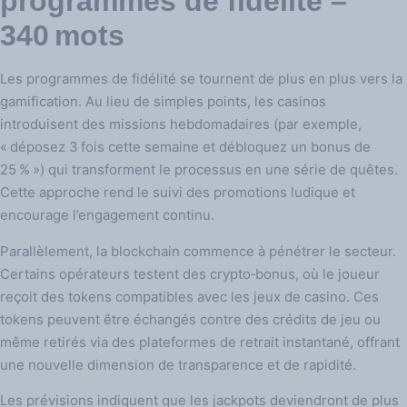
programmes de fidélité –
340 mots
Les programmes de fidélité se tournent de plus en plus vers la
gamification. Au lieu de simples points, les casinos
introduisent des missions hebdomadaires (par exemple,
« déposez 3 fois cette semaine et débloquez un bonus de
25 % ») qui transforment le processus en une série de quêtes.
Cette approche rend le suivi des promotions ludique et
encourage l’engagement continu.
Parallèlement, la blockchain commence à pénétrer le secteur.
Certains opérateurs testent des crypto‑bonus, où le joueur
reçoit des tokens compatibles avec les jeux de casino. Ces
tokens peuvent être échangés contre des crédits de jeu ou
même retirés via des plateformes de retrait instantané, offrant
une nouvelle dimension de transparence et de rapidité.
Les prévisions indiquent que les jackpots deviendront de plus