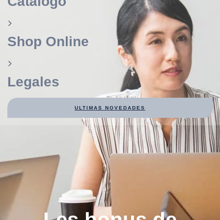
Catálogo
Shop Online
Legales
ULTIMAS NOVEDADES
Les bonus de