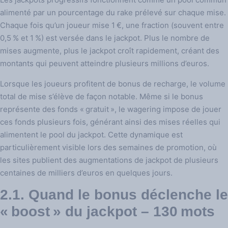
alimenté par un pourcentage du rake prélevé sur chaque mise.
Chaque fois qu’un joueur mise 1 €, une fraction (souvent entre
0,5 % et 1 %) est versée dans le jackpot. Plus le nombre de
mises augmente, plus le jackpot croît rapidement, créant des
montants qui peuvent atteindre plusieurs millions d’euros.
Lorsque les joueurs profitent de bonus de recharge, le volume
total de mise s’élève de façon notable. Même si le bonus
représente des fonds « gratuit », le wagering impose de jouer
ces fonds plusieurs fois, générant ainsi des mises réelles qui
alimentent le pool du jackpot. Cette dynamique est
particulièrement visible lors des semaines de promotion, où
les sites publient des augmentations de jackpot de plusieurs
centaines de milliers d’euros en quelques jours.
2.1. Quand le bonus déclenche le
« boost » du jackpot – 130 mots