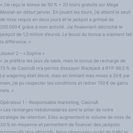
« J’ai reçu le bonus de 50 % + 20 tours gratuits sur
Mega
Moolah
en début janvier. En jouant les tours, j’ai atteint le seuil
de mise requis en deux jours et le jackpot a grimpé de
200 000 € grâce à mon activité. J’ai finalement décroché le
jackpot de 1,2 million d’euros. Le boost du bonus a vraiment fait
la différence. »
Joueur 2 – « Sophie »
« Je préfère les jeux de table, mais le bonus de recharge de
75 % de CasinoB m’a permis d’essayer
Blackjack
à RTP 99,5 %.
Le wagering était élevé, mais en limitant mes mises à 20 € par
main, j’ai pu respecter les conditions et retirer 150 € de gains
nets. »
Opérateur 1 – Responsable marketing, CasinoA
« Les recharges hebdomadaires sont le pilier de notre
stratégie de rétention. Elles augmentent le volume de mise de
30 % en moyenne et permettent de financer des jackpots
progressifs plus attractifs. Nous observons un pic de trafic le