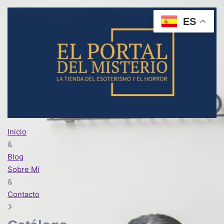
ES
Inicio
&
Blog
Sobre Mí
&
Contacto