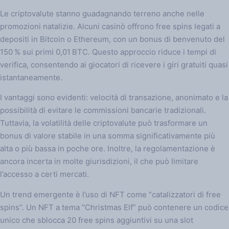
Le criptovalute stanno guadagnando terreno anche nelle
promozioni natalizie. Alcuni casinò offrono free spins legati a
depositi in Bitcoin o Ethereum, con un bonus di benvenuto del
150 % sui primi 0,01 BTC. Questo approccio riduce i tempi di
verifica, consentendo ai giocatori di ricevere i giri gratuiti quasi
istantaneamente.
I vantaggi sono evidenti: velocità di transazione, anonimato e la
possibilità di evitare le commissioni bancarie tradizionali.
Tuttavia, la volatilità delle criptovalute può trasformare un
bonus di valore stabile in una somma significativamente più
alta o più bassa in poche ore. Inoltre, la regolamentazione è
ancora incerta in molte giurisdizioni, il che può limitare
l’accesso a certi mercati.
Un trend emergente è l’uso di NFT come “catalizzatori di free
spins”. Un NFT a tema “Christmas Elf” può contenere un codice
unico che sblocca 20 free spins aggiuntivi su una slot