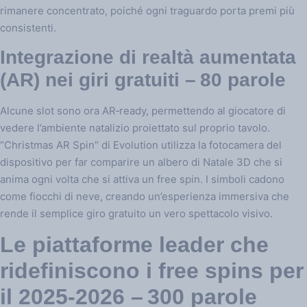
rimanere concentrato, poiché ogni traguardo porta premi più
consistenti.
Integrazione di realtà aumentata
(AR) nei giri gratuiti – 80 parole
Alcune slot sono ora AR‑ready, permettendo al giocatore di
vedere l’ambiente natalizio proiettato sul proprio tavolo.
“Christmas AR Spin” di Evolution utilizza la fotocamera del
dispositivo per far comparire un albero di Natale 3D che si
anima ogni volta che si attiva un free spin. I simboli cadono
come fiocchi di neve, creando un’esperienza immersiva che
rende il semplice giro gratuito un vero spettacolo visivo.
Le piattaforme leader che
ridefiniscono i free spins per
il 2025‑2026 – 300 parole