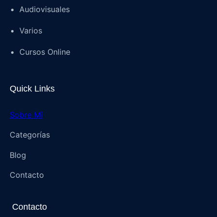
Audiovisuales
Varios
Cursos Online
Quick Links
Sobre Mí
Categorías
Blog
Contacto
Contacto