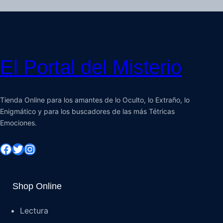
El Portal del Misterio
Tienda Online para los amantes de lo Oculto, lo Extraño, lo
Enigmático y para los buscadores de las más Tétricas
Emociones.
Shop Online
Lectura