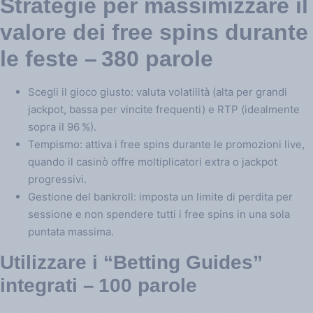
Strategie per massimizzare il
valore dei free spins durante
le feste – 380 parole
Scegli il gioco giusto: valuta volatilità (alta per grandi
jackpot, bassa per vincite frequenti) e RTP (idealmente
sopra il 96 %).
Tempismo: attiva i free spins durante le promozioni live,
quando il casinò offre moltiplicatori extra o jackpot
progressivi.
Gestione del bankroll: imposta un limite di perdita per
sessione e non spendere tutti i free spins in una sola
puntata massima.
Utilizzare i “Betting Guides”
integrati – 100 parole