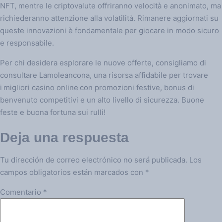
NFT, mentre le criptovalute offriranno velocità e anonimato, ma
richiederanno attenzione alla volatilità. Rimanere aggiornati su
queste innovazioni è fondamentale per giocare in modo sicuro
e responsabile.
Per chi desidera esplorare le nuove offerte, consigliamo di
consultare Lamoleancona, una risorsa affidabile per trovare
i migliori casino online con promozioni festive, bonus di
benvenuto competitivi e un alto livello di sicurezza. Buone
feste e buona fortuna sui rulli!
Deja una respuesta
Tu dirección de correo electrónico no será publicada.
Los
campos obligatorios están marcados con
*
Comentario
*