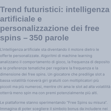
Trend futuristici: intelligenza
artificiale e
personalizzazione dei free
spins – 350 parole
L’intelligenza artificiale sta diventando il motore dietro le
offerte personalizzate. Algoritmi di machine learning
analizzano il comportamento di gioco, la frequenza di deposito
e le preferenze tematiche per regolare la frequenza e la
dimensione dei free spins. Un giocatore che predilige slot a
bassa volatilità riceverà giri gratuiti con moltiplicatori più
piccoli ma più numerosi, mentre chi ama le slot ad alta volatilità
otterrà meno spin ma con premi potenzialmente più alti.
Le piattaforme stanno sperimentando “Free Spins su misura”.
Immagina di poter scegliere il simbolo bonus da includere nei