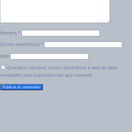
Nombre
*
Correo electrónico
*
Web
Guarda mi nombre, correo electrónico y web en este
navegador para la próxima vez que comente.