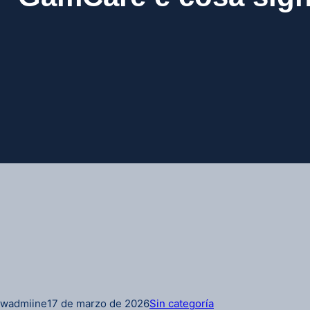
wadmiine
17 de marzo de 2026
Sin categoría