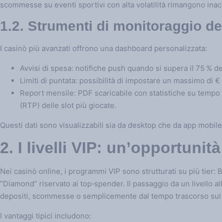
scommesse su eventi sportivi con alta volatilità rimangono inacce
1.2. Strumenti di monitoraggio d
I casinò più avanzati offrono una dashboard personalizzata:
Avvisi di spesa: notifiche push quando si supera il 75 % d
Limiti di puntata: possibilità di impostare un massimo di
Report mensile: PDF scaricabile con statistiche su tempo d
(RTP) delle slot più giocate.
Questi dati sono visualizzabili sia da desktop che da app mobil
2. I livelli VIP: un’opportuni
Nei casinò online, i programmi VIP sono strutturati su più tier: 
“Diamond” riservato ai top‑spender. Il passaggio da un livello al
depositi, scommesse o semplicemente dal tempo trascorso sul 
I vantaggi tipici includono: