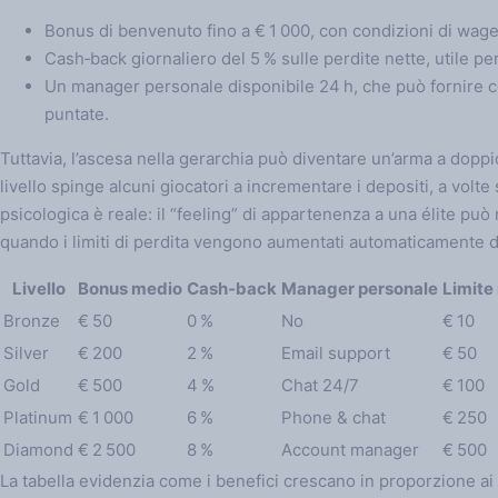
Bonus di benvenuto fino a € 1 000, con condizioni di wage
Cash‑back giornaliero del 5 % sulle perdite nette, utile per
Un manager personale disponibile 24 h, che può fornire c
puntate.
Tuttavia, l’ascesa nella gerarchia può diventare un’arma a doppio
livello spinge alcuni giocatori a incrementare i depositi, a volt
psicologica è reale: il “feeling” di appartenenza a una élite pu
quando i limiti di perdita vengono aumentati automaticamente d
Livello
Bonus medio
Cash‑back
Manager personale
Limite
Bronze
€ 50
0 %
No
€ 10
Silver
€ 200
2 %
Email support
€ 50
Gold
€ 500
4 %
Chat 24/7
€ 100
Platinum
€ 1 000
6 %
Phone & chat
€ 250
Diamond
€ 2 500
8 %
Account manager
€ 500
La tabella evidenzia come i benefici crescano in proporzione ai r