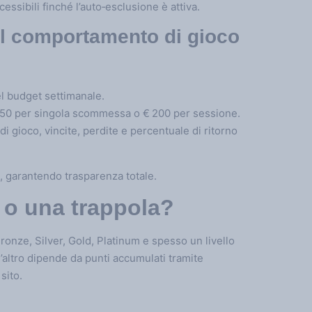
ssibili finché l’auto‑esclusione è attiva.
el comportamento di gioco
el budget settimanale.
 € 50 per singola scommessa o € 200 per sessione.
i gioco, vincite, perdite e percentuale di ritorno
e, garantendo trasparenza totale.
tà o una trappola?
Bronze, Silver, Gold, Platinum e spesso un livello
l’altro dipende da punti accumulati tramite
sito.