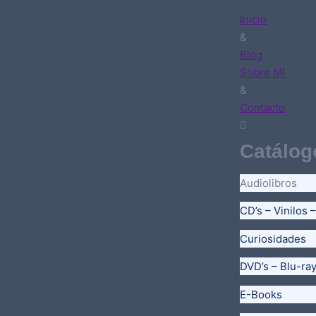
Inicio
&
Blog
Sobre Mí
&
Contacto
Catálog
Audiolibros
CD’s – Vinilos 
Curiosidades
DVD’s – Blu-ra
E-Books