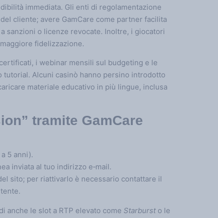
dibilità immediata. Gli enti di regolamentazione
del cliente; avere GamCare come partner facilita
 sanzioni o licenze revocate. Inoltre, i giocatori
a maggiore fidelizzazione.
 certificati, i webinar mensili sul budgeting e le
tutorial. Alcuni casinò hanno persino introdotto
ricare materiale educativo in più lingue, inclusa
usion” tramite GamCare
a 5 anni).
inviata al tuo indirizzo e‑mail.
el sito; per riattivarlo è necessario contattare il
utente.
ndi anche le slot a RTP elevato come
Starburst
o le