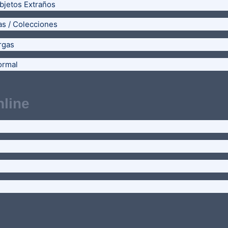
bjetos Extraños
as / Colecciones
rgas
ormal
line