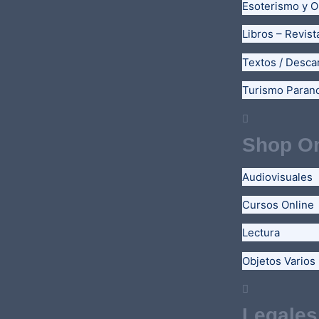
Esoterismo y O
Libros – Revist
Textos / Desca
Turismo Paran
Shop On
Audiovisuales
Cursos Online
Lectura
Objetos Varios
Legales