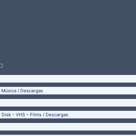
o
– Música / Descargas
y Disk – VHS – Films / Descargas