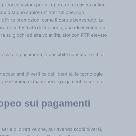
i preoccupazioni per gli operatori di casino online.
iquidità può subire un’interruzione, con
di offrire promozioni come il bonus benvenuto. La
rante le festività di fine anno, quando il volume di
ere su giochi ad alta volatilità, slot con RTP elevato
ezza dei pagamenti, è possibile consultare siti di
eccanismi di verifica dell’identità, le tecnologie
tore iGaming di mantenere i pagamenti sicuri e di
ropeo sui pagamenti
serie di direttive che, pur avendo scopi diversi,