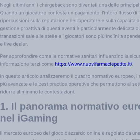
Negli ultimi anni i chargeback sono diventati una delle principal
Quando un giocatore contesta un pagamento, l’intero flusso di l
ripercussioni sulla reputazione dell’operatore e sulla capacità 
gestione proattiva di questi eventi è particolarmente delicata du
transazioni sale alle stelle e i giocatori sono più inclini a spend
e live dealer.
Per approfondire come le normative sanitari influenzino la sicur
informazione terzi come
https://www.nuovifarmaciepatite.it/
.
In questo articolo analizzeremo il quadro normativo europeo, i m
più avanzate e le best practice operative che permettono al set
ridurre al minimo le contestazioni.
1. Il panorama normativo eu
nel iGaming
Il mercato europeo del gioco d’azzardo online è regolato da una 