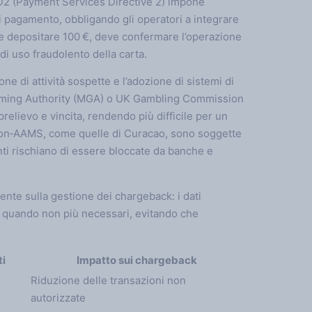
SD2 (Payment Services Directive 2) impone
di pagamento, obbligando gli operatori a integrare
uole depositare 100 €, deve confermare l’operazione
di uso fraudolento della carta.
e di attività sospette e l’adozione di sistemi di
 Gaming Authority (MGA) o UK Gambling Commission
relievo e vincita, rendendo più difficile per un
 non‑AAMS, come quelle di Curacao, sono soggette
enti rischiano di essere bloccate da banche e
ente sulla gestione dei chargeback: i dati
i quando non più necessari, evitando che
ti
Impatto sui chargeback
Riduzione delle transazioni non
autorizzate