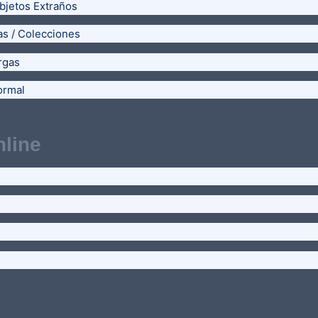
bjetos Extraños
as / Colecciones
rgas
ormal
line