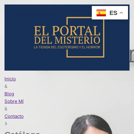
ES
Inicio
&
Blog
Sobre Mí
&
Contacto