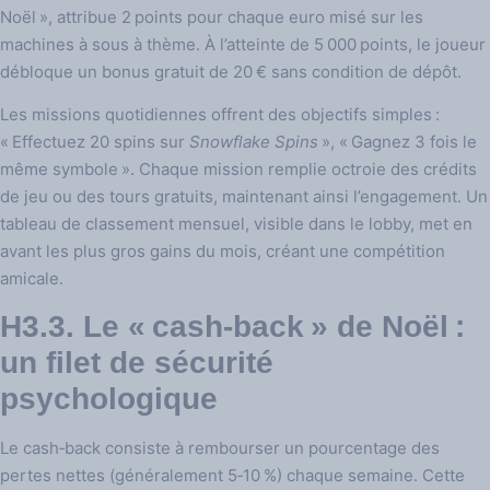
Noël », attribue 2 points pour chaque euro misé sur les
machines à sous à thème. À l’atteinte de 5 000 points, le joueur
débloque un bonus gratuit de 20 € sans condition de dépôt.
Les missions quotidiennes offrent des objectifs simples :
« Effectuez 20 spins sur
Snowflake Spins
», « Gagnez 3 fois le
même symbole ». Chaque mission remplie octroie des crédits
de jeu ou des tours gratuits, maintenant ainsi l’engagement. Un
tableau de classement mensuel, visible dans le lobby, met en
avant les plus gros gains du mois, créant une compétition
amicale.
H3.3. Le « cash‑back » de Noël :
un filet de sécurité
psychologique
Le cash‑back consiste à rembourser un pourcentage des
pertes nettes (généralement 5‑10 %) chaque semaine. Cette