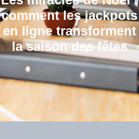
comment les jackpots
en ligne transforment
la saison des fêtes