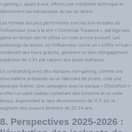
« gaming », quant à eux, offrent une crédibilité technique et
démontrent les mécaniques du jeu en direct.
Les formats les plus performants sont les live‑streams où
l’influenceur joue à la slot « Christmas Treasure », partage ses
gains en temps réel et utilise un code promo exclusif. Les
unboxings de bonus, où l’influenceur ouvre un « coffre virtuel »
contenant des tours gratuits, génèrent un taux d’engagement
supérieur de 2,3× par rapport aux posts statiques.
Le co‑branding avec des marques non‑gaming, comme une
chocolaterie artisanale ou un fabricant de jouets, crée une
synergie festive. Une campagne avec la marque « ChocoFest »
a offert un pack cadeau contenant des bonbons et un code
bonus, augmentant le taux de conversion de 11 % sur le
segment des joueurs féminins de 25‑34 ans.
8. Perspectives 2025‑2026 :