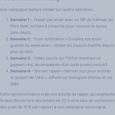
Une campagne typique s’étale sur quatre semaines :
Semaine 1
– Teaser par email avec un GIF du traîneau du
Père Noël, incitant à s’inscrire pour recevoir le bonus
sans dépôt.
Semaine 2
– Push notification « Doublez vos tours
gratuits ce week‑end », ciblant les joueurs inactifs depuis
plus de 48 h.
Semaine 3
– Vidéo courte sur TikTok montrant un
gagnant réel, accompagnée d’un code promo exclusif.
Semaine 4
– Dernier rappel « Dernier jour pour toucher
le jackpot de 1 M € », diffusé sur Instagram Stories et via
SMS.
Cette synchronisation crée une boucle de rappel qui augmente
le taux d’ouverture des emails de 22 % et le taux de conversion
des push de 15 % par rapport à une campagne mono‑canal.