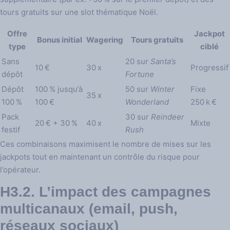
tours gratuits sur une slot thématique Noël.
Offre
Jackpot
Bonus initial
Wagering
Tours gratuits
type
ciblé
Sans
20 sur
Santa’s
10 €
30 x
Progressif
dépôt
Fortune
Dépôt
100 % jusqu’à
50 sur
Winter
Fixe
35 x
100 %
100 €
Wonderland
250 k €
Pack
30 sur
Reindeer
20 € + 30 %
40 x
Mixte
festif
Rush
Ces combinaisons maximisent le nombre de mises sur les
jackpots tout en maintenant un contrôle du risque pour
l’opérateur.
H3.2. L’impact des campagnes
multicanaux (email, push,
réseaux sociaux)