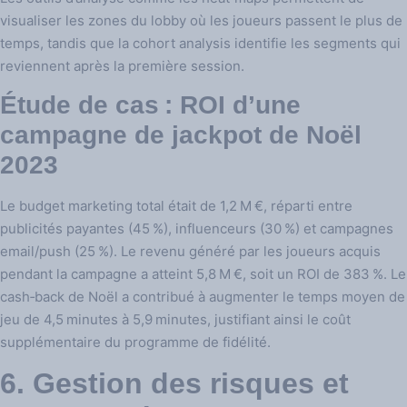
visualiser les zones du lobby où les joueurs passent le plus de
temps, tandis que la cohort analysis identifie les segments qui
reviennent après la première session.
Étude de cas : ROI d’une
campagne de jackpot de Noël
2023
Le budget marketing total était de 1,2 M €, réparti entre
publicités payantes (45 %), influenceurs (30 %) et campagnes
email/push (25 %). Le revenu généré par les joueurs acquis
pendant la campagne a atteint 5,8 M €, soit un ROI de 383 %. Le
cash‑back de Noël a contribué à augmenter le temps moyen de
jeu de 4,5 minutes à 5,9 minutes, justifiant ainsi le coût
supplémentaire du programme de fidélité.
6. Gestion des risques et