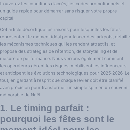
trouverez les conditions d’accès, les codes promotionnels et
un guide rapide pour démarrer sans risquer votre propre
capital.
Cet article décortique les raisons pour lesquelles les fêtes
représentent le moment idéal pour lancer des jackpots, détaille
les mécanismes techniques qui les rendent attractifs, et
propose des stratégies de rétention, de storytelling et de
mesure de performance. Nous verrons également comment
les opérateurs gèrent les risques, mobilisent les influenceurs
et anticipent les évolutions technologiques pour 2025‑2026. Le
tout, en gardant à l’esprit que chaque levier doit être planifié
avec précision pour transformer un simple spin en un souvenir
mémorable de Noël.
1. Le timing parfait :
pourquoi les fêtes sont le