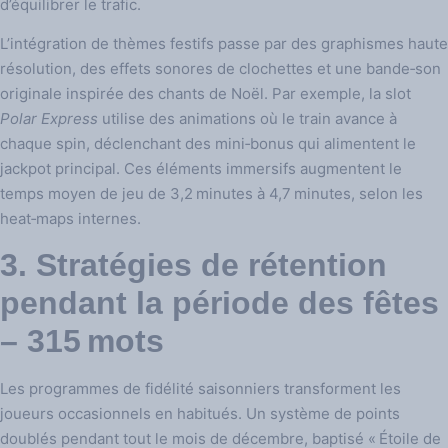
d’équilibrer le trafic.
L’intégration de thèmes festifs passe par des graphismes haute
résolution, des effets sonores de clochettes et une bande‑son
originale inspirée des chants de Noël. Par exemple, la slot
Polar Express
utilise des animations où le train avance à
chaque spin, déclenchant des mini‑bonus qui alimentent le
jackpot principal. Ces éléments immersifs augmentent le
temps moyen de jeu de 3,2 minutes à 4,7 minutes, selon les
heat‑maps internes.
3. Stratégies de rétention
pendant la période des fêtes
– 315 mots
Les programmes de fidélité saisonniers transforment les
joueurs occasionnels en habitués. Un système de points
doublés pendant tout le mois de décembre, baptisé « Étoile de