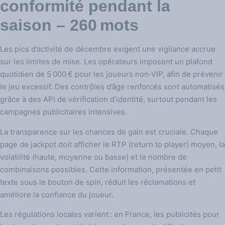
conformité pendant la
saison – 260 mots
Les pics d’activité de décembre exigent une vigilance accrue
sur les limites de mise. Les opérateurs imposent un plafond
quotidien de 5 000 € pour les joueurs non‑VIP, afin de prévenir
le jeu excessif. Des contrôles d’âge renforcés sont automatisés
grâce à des API de vérification d’identité, surtout pendant les
campagnes publicitaires intensives.
La transparence sur les chances de gain est cruciale. Chaque
page de jackpot doit afficher le RTP (return to player) moyen, la
volatilité (haute, moyenne ou basse) et le nombre de
combinaisons possibles. Cette information, présentée en petit
texte sous le bouton de spin, réduit les réclamations et
améliore la confiance du joueur.
Les régulations locales varient : en France, les publicités pour