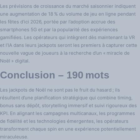
Les prévisions de croissance du marché saisonnier indiquent
une augmentation de 18 % du volume de jeu en ligne pendant
les fêtes d’ici 2026, portée par l’adoption accrue des
smartphones 5G et par la popularité des expériences
gamifiées. Les opérateurs qui intègrent dès maintenant la VR
et l’IA dans leurs jackpots seront les premiers à capturer cette
nouvelle vague de joueurs à la recherche d’un « miracle de
Noël » digital.
Conclusion – 190 mots
Les jackpots de Noël ne sont pas le fruit du hasard ; ils
résultent d’une planification stratégique qui combine timing,
bonus sans dépôt, storytelling immersif et suivi rigoureux des
KPI. En alignant les campagnes multicanaux, les programmes
de fidélité et les technologies émergentes, les opérateurs
transforment chaque spin en une expérience potentiellement
miraculeuse.