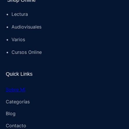
Shop Online
Lectura
Audiovisuales
Varios
Cursos Online
Quick Links
Sobre Mí
Categorías
Blog
Contacto