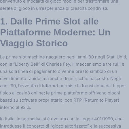
benvenuto e modalità di gioco mobile per trasformare una
serata di gioco in un’esperienza di crescita condivisa.
1. Dalle Prime Slot alle
Piattaforme Moderne: Un
Viaggio Storico
Le prime slot machine nacquero negli anni ‘30 negli Stati Uniti,
con la “Liberty Bell” di Charles Fey. Il meccanismo a tre rulli e
una sola linea di pagamento divenne presto simbolo di un
divertimento rapido, ma anche di un rischio nascosto. Negli
anni ‘90, l’avvento di Internet permise la transizione dal flipper
fisico al casinò online; le prime piattaforme offrivano giochi
basati su software proprietario, con RTP (Return to Player)
intorno al 92 %.
In Italia, la normativa si è evoluta con la Legge 401/1990, che
introdusse il concetto di “gioco autorizzato” e la successiva