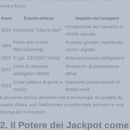
centro fisico.
Anno
Evento chiave
Impatto sul recupero
Introduzione del concetto di
1935
Prima slot “Liberty Bell”
vincita casuale
Prime slot online
Accesso globale, nascita del
1994
(MicroGaming)
rischio digitale
2007
D.Lgs. 231/2007 (Italia)
Auto‑esclusione obbligatoria
Limiti di deposito
Strumento di prevenzione
2015
obbligatori (ADM)
attiva
AI per pattern di gioco a
Interventi personalizzati in
2022
rischio
tempo reale
Il percorso storico dimostra che la tecnologia, se guidata da
regole chiare, può trasformare un potenziale pericolo in una
risorsa per il recupero.
2. Il Potere dei Jackpot come