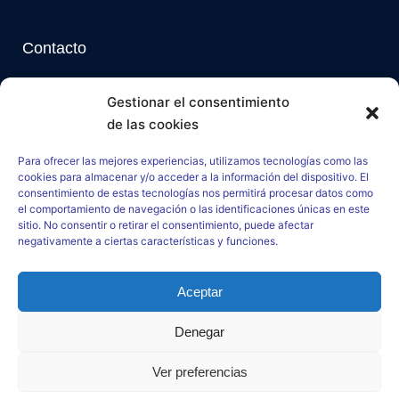
Contacto
Napoli, Campania, Italia – 80136 (NA)
Gestionar el consentimiento
de las cookies
paranormalmysteriespsi@gmail.com
Para ofrecer las mejores experiencias, utilizamos tecnologías como las
paranormal-mysteries-psi.net
cookies para almacenar y/o acceder a la información del dispositivo. El
consentimiento de estas tecnologías nos permitirá procesar datos como
el comportamiento de navegación o las identificaciones únicas en este
sitio. No consentir o retirar el consentimiento, puede afectar
negativamente a ciertas características y funciones.
–
Aviso Legal
–
Política de Cookies
–
Política de Privacidad
–
Aceptar
Logos Oficiales de este Sitio Web
–
Denegar
Powered by
Startupzy, Hostinger and Wordpress for Paranormal
Mysteries Psi – Tomás Donato Gallo 2023 – 2024.
Ver preferencias