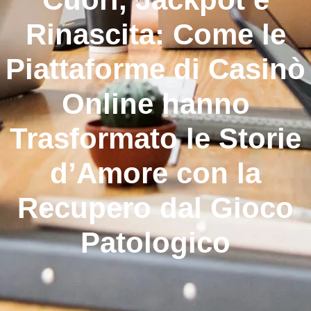
Rinascita: Come le
Piattaforme di Casinò
Online hanno
Trasformato le Storie
d’Amore con la
Recupero dal Gioco
Patologico