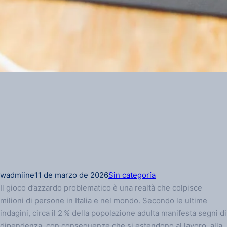
wadmiine
11 de marzo de 2026
Sin categoría
Il gioco d’azzardo problematico è una realtà che colpisce
milioni di persone in Italia e nel mondo. Secondo le ultime
indagini, circa il 2 % della popolazione adulta manifesta segni di
dipendenza, con conseguenze che si estendono al lavoro, alla