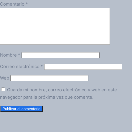
Comentario
*
Nombre
*
Correo electrónico
*
Web
Guarda mi nombre, correo electrónico y web en este
navegador para la próxima vez que comente.