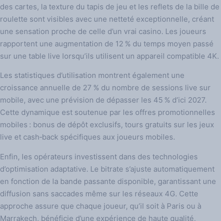
des cartes, la texture du tapis de jeu et les reflets de la bille de
roulette sont visibles avec une netteté exceptionnelle, créant
une sensation proche de celle d’un vrai casino. Les joueurs
rapportent une augmentation de 12 % du temps moyen passé
sur une table live lorsqu’ils utilisent un appareil compatible 4K.
Les statistiques d’utilisation montrent également une
croissance annuelle de 27 % du nombre de sessions live sur
mobile, avec une prévision de dépasser les 45 % d’ici 2027.
Cette dynamique est soutenue par les offres promotionnelles
mobiles : bonus de dépôt exclusifs, tours gratuits sur les jeux
live et cash‑back spécifiques aux joueurs mobiles.
Enfin, les opérateurs investissent dans des technologies
d’optimisation adaptative. Le bitrate s’ajuste automatiquement
en fonction de la bande passante disponible, garantissant une
diffusion sans saccades même sur les réseaux 4G. Cette
approche assure que chaque joueur, qu’il soit à Paris ou à
Marrakech, bénéficie d’une expérience de haute qualité,