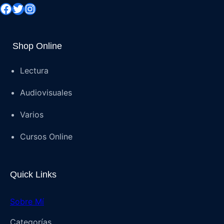
Shop Online
Lectura
Audiovisuales
Varios
Cursos Online
Quick Links
Sobre Mí
Categorías