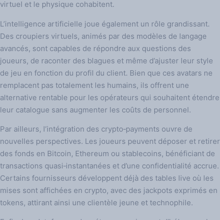
virtuel et le physique cohabitent.
L’intelligence artificielle joue également un rôle grandissant.
Des croupiers virtuels, animés par des modèles de langage
avancés, sont capables de répondre aux questions des
joueurs, de raconter des blagues et même d’ajuster leur style
de jeu en fonction du profil du client. Bien que ces avatars ne
remplacent pas totalement les humains, ils offrent une
alternative rentable pour les opérateurs qui souhaitent étendre
leur catalogue sans augmenter les coûts de personnel.
Par ailleurs, l’intégration des crypto‑payments ouvre de
nouvelles perspectives. Les joueurs peuvent déposer et retirer
des fonds en Bitcoin, Ethereum ou stablecoins, bénéficiant de
transactions quasi‑instantanées et d’une confidentialité accrue.
Certains fournisseurs développent déjà des tables live où les
mises sont affichées en crypto, avec des jackpots exprimés en
tokens, attirant ainsi une clientèle jeune et technophile.