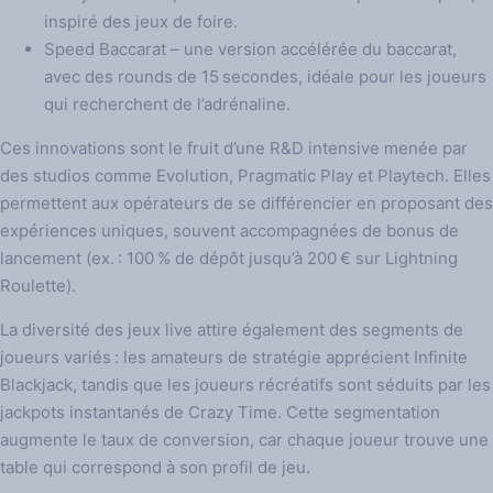
inspiré des jeux de foire.
Speed Baccarat – une version accélérée du baccarat,
avec des rounds de 15 secondes, idéale pour les joueurs
qui recherchent de l’adrénaline.
Ces innovations sont le fruit d’une R&D intensive menée par
des studios comme Evolution, Pragmatic Play et Playtech. Elles
permettent aux opérateurs de se différencier en proposant des
expériences uniques, souvent accompagnées de bonus de
lancement (ex. : 100 % de dépôt jusqu’à 200 € sur Lightning
Roulette).
La diversité des jeux live attire également des segments de
joueurs variés : les amateurs de stratégie apprécient Infinite
Blackjack, tandis que les joueurs récréatifs sont séduits par les
jackpots instantanés de Crazy Time. Cette segmentation
augmente le taux de conversion, car chaque joueur trouve une
table qui correspond à son profil de jeu.