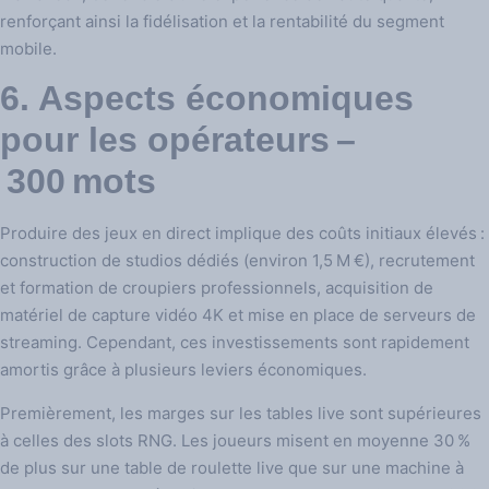
renforçant ainsi la fidélisation et la rentabilité du segment
mobile.
6. Aspects économiques
pour les opérateurs –
300 mots
Produire des jeux en direct implique des coûts initiaux élevés :
construction de studios dédiés (environ 1,5 M €), recrutement
et formation de croupiers professionnels, acquisition de
matériel de capture vidéo 4K et mise en place de serveurs de
streaming. Cependant, ces investissements sont rapidement
amortis grâce à plusieurs leviers économiques.
Premièrement, les marges sur les tables live sont supérieures
à celles des slots RNG. Les joueurs misent en moyenne 30 %
de plus sur une table de roulette live que sur une machine à