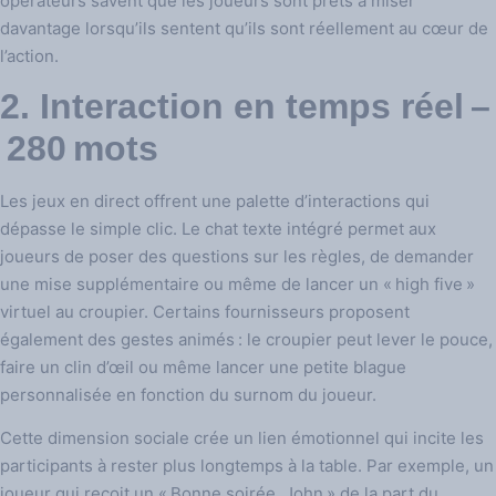
opérateurs savent que les joueurs sont prêts à miser
davantage lorsqu’ils sentent qu’ils sont réellement au cœur de
l’action.
2. Interaction en temps réel –
280 mots
Les jeux en direct offrent une palette d’interactions qui
dépasse le simple clic. Le chat texte intégré permet aux
joueurs de poser des questions sur les règles, de demander
une mise supplémentaire ou même de lancer un « high five »
virtuel au croupier. Certains fournisseurs proposent
également des gestes animés : le croupier peut lever le pouce,
faire un clin d’œil ou même lancer une petite blague
personnalisée en fonction du surnom du joueur.
Cette dimension sociale crée un lien émotionnel qui incite les
participants à rester plus longtemps à la table. Par exemple, un
joueur qui reçoit un « Bonne soirée, John » de la part du