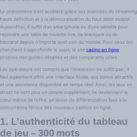
Le phénomène s’est accéléré grâce aux avancées du streaming
haute définition et à la démocratisation du haut débit mobile.
Aujourd’hui, il suffit d’un smartphone ou d’une tablette pour
rejoindre une table de roulette live, de blackjack ou de
baccarat depuis n’importe quel coin du monde. Pour ceux qui
cherchent à approfondir le sujet, le site
casino en ligne
propose des guides détaillés et des comparatifs utiles.
Les opérateurs ont compris que l’immersion ne suffit pas ; il
faut également offrir une interface fluide, des bonus attractifs
et une assistance disponible en temps réel. Ainsi, les jeux en
direct ne sont plus un simple supplément, ils deviennent le
cœur même de l’offre, un levier de différenciation face à la
concurrence féroce des nouveaux casinos en ligne.
1. L’authenticité du tableau
de jeu – 300 mots