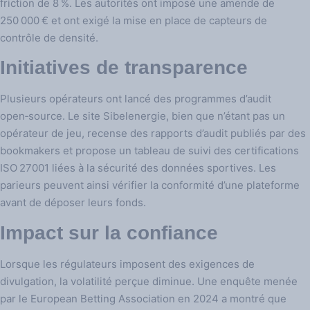
friction de 8 %. Les autorités ont imposé une amende de
250 000 € et ont exigé la mise en place de capteurs de
contrôle de densité.
Initiatives de transparence
Plusieurs opérateurs ont lancé des programmes d’audit
open‑source. Le site Sibelenergie, bien que n’étant pas un
opérateur de jeu, recense des rapports d’audit publiés par des
bookmakers et propose un tableau de suivi des certifications
ISO 27001 liées à la sécurité des données sportives. Les
parieurs peuvent ainsi vérifier la conformité d’une plateforme
avant de déposer leurs fonds.
Impact sur la confiance
Lorsque les régulateurs imposent des exigences de
divulgation, la volatilité perçue diminue. Une enquête menée
par le European Betting Association en 2024 a montré que