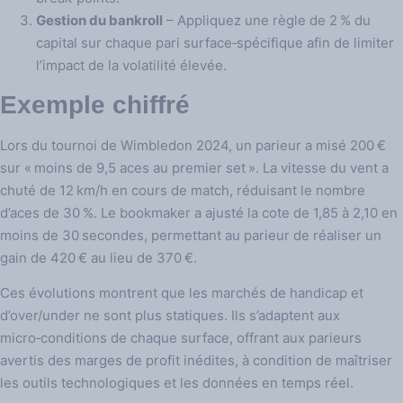
Gestion du bankroll
– Appliquez une règle de 2 % du
capital sur chaque pari surface‑spécifique afin de limiter
l’impact de la volatilité élevée.
Exemple chiffré
Lors du tournoi de Wimbledon 2024, un parieur a misé 200 €
sur « moins de 9,5 aces au premier set ». La vitesse du vent a
chuté de 12 km/h en cours de match, réduisant le nombre
d’aces de 30 %. Le bookmaker a ajusté la cote de 1,85 à 2,10 en
moins de 30 secondes, permettant au parieur de réaliser un
gain de 420 € au lieu de 370 €.
Ces évolutions montrent que les marchés de handicap et
d’over/under ne sont plus statiques. Ils s’adaptent aux
micro‑conditions de chaque surface, offrant aux parieurs
avertis des marges de profit inédites, à condition de maîtriser
les outils technologiques et les données en temps réel.