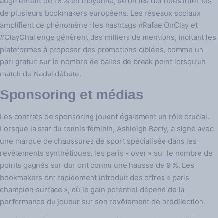
augmentent de 18 % en moyenne, selon les données internes
de plusieurs bookmakers européens. Les réseaux sociaux
amplifient ce phénomène : les hashtags #RafaelOnClay et
#ClayChallenge génèrent des milliers de mentions, incitant les
plateformes à proposer des promotions ciblées, comme un
pari gratuit sur le nombre de balles de break point lorsqu’un
match de Nadal débute.
Sponsoring et médias
Les contrats de sponsoring jouent également un rôle crucial.
Lorsque la star du tennis féminin, Ashleigh Barty, a signé avec
une marque de chaussures de sport spécialisée dans les
revêtements synthétiques, les paris « over » sur le nombre de
points gagnés sur dur ont connu une hausse de 9 %. Les
bookmakers ont rapidement introduit des offres « paris
champion‑surface », où le gain potentiel dépend de la
performance du joueur sur son revêtement de prédilection.