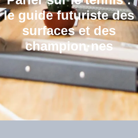
le guide futuriste des
surfaces et des
champion·nes