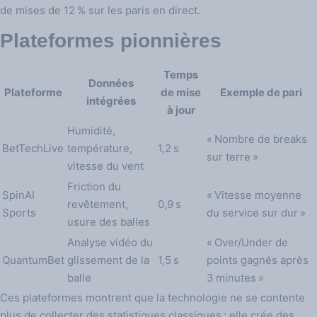
de mises de 12 % sur les paris en direct.
Plateformes pionnières
Temps
Données
Plateforme
de mise
Exemple de pari
intégrées
à jour
Humidité,
« Nombre de breaks
BetTechLive
température,
1,2 s
sur terre »
vitesse du vent
Friction du
SpinAI
« Vitesse moyenne
revêtement,
0,9 s
Sports
du service sur dur »
usure des balles
Analyse vidéo du
« Over/Under de
QuantumBet
glissement de la
1,5 s
points gagnés après
balle
3 minutes »
Ces plateformes montrent que la technologie ne se contente
plus de collecter des statistiques classiques ; elle crée des