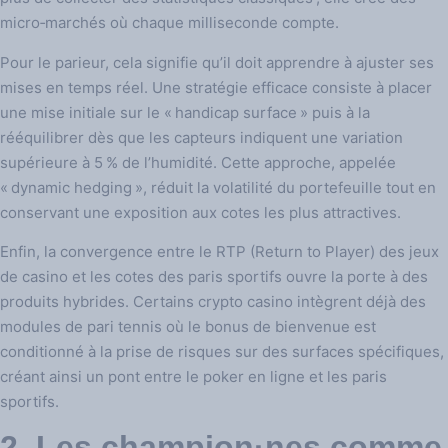
micro‑marchés où chaque milliseconde compte.
Pour le parieur, cela signifie qu’il doit apprendre à ajuster ses
mises en temps réel. Une stratégie efficace consiste à placer
une mise initiale sur le « handicap surface » puis à la
rééquilibrer dès que les capteurs indiquent une variation
supérieure à 5 % de l’humidité. Cette approche, appelée
« dynamic hedging », réduit la volatilité du portefeuille tout en
conservant une exposition aux cotes les plus attractives.
Enfin, la convergence entre le RTP (Return to Player) des jeux
de casino et les cotes des paris sportifs ouvre la porte à des
produits hybrides. Certains crypto casino intègrent déjà des
modules de pari tennis où le bonus de bienvenue est
conditionné à la prise de risques sur des surfaces spécifiques,
créant ainsi un pont entre le poker en ligne et les paris
sportifs.
2. Les champion·nes comme