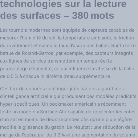
technologies sur la lecture
des surfaces – 380 mots
Les tournois modernes sont équipés de capteurs capables de
mesurer l’humidité du sol, la température ambiante, la friction
du revêtement et même le taux d’usure des balles. Sur la terre
battue de Roland‑Garros, par exemple, des capteurs intégrés
aux lignes de service transmettent en temps réel le
pourcentage d’humidité, ce qui influence la vitesse de la balle
de 0,5 % à chaque millimètre d’eau supplémentaire.
Ces flux de données sont ingurgités par des algorithmes
d’intelligence artificielle qui produisent des modèles prédictifs
hyper‑spécifiques. Un bookmaker américain a récemment
testé un modèle « Surface‑AI » capable de recalculer les cotes
d’un set en moins de deux secondes dès qu’une pluie légère
modifie la glissance du gazon. Le résultat : une réduction de la
marge de l’opérateur de 3,2 % et une augmentation du volume