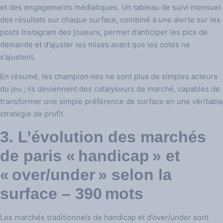
et des engagements médiatiques. Un tableau de suivi mensuel
des résultats sur chaque surface, combiné à une alerte sur les
posts Instagram des joueurs, permet d’anticiper les pics de
demande et d’ajuster les mises avant que les cotes ne
s’ajustent.
En résumé, les champion·nes ne sont plus de simples acteurs
du jeu ; ils deviennent des catalyseurs de marché, capables de
transformer une simple préférence de surface en une véritable
stratégie de profit.
3. L’évolution des marchés
de paris « handicap » et
« over/under » selon la
surface – 390 mots
Les marchés traditionnels de handicap et d’over/under sont