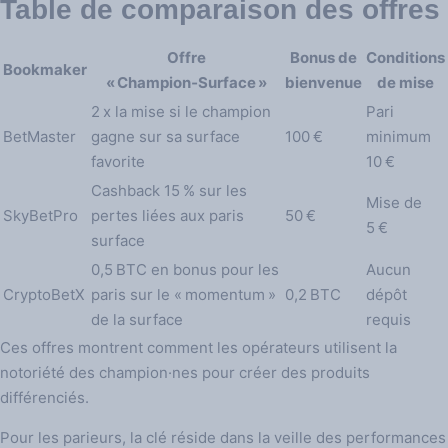
Table de comparaison des offres
Offre
Bonus de
Conditions
Bookmaker
« Champion‑Surface »
bienvenue
de mise
2 x la mise si le champion
Pari
BetMaster
gagne sur sa surface
100 €
minimum
favorite
10 €
Cashback 15 % sur les
Mise de
SkyBetPro
pertes liées aux paris
50 €
5 €
surface
0,5 BTC en bonus pour les
Aucun
CryptoBetX
paris sur le « momentum »
0,2 BTC
dépôt
de la surface
requis
Ces offres montrent comment les opérateurs utilisent la
notoriété des champion·nes pour créer des produits
différenciés.
Pour les parieurs, la clé réside dans la veille des performances