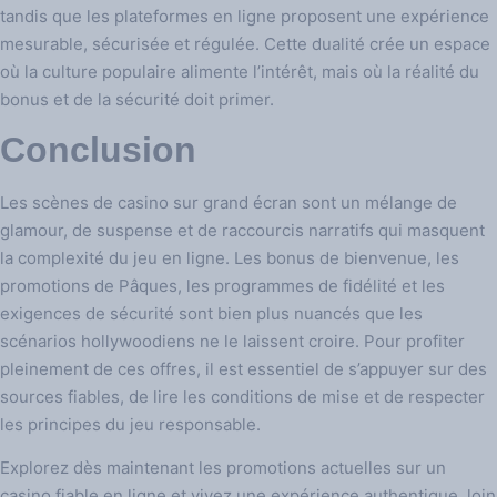
tandis que les plateformes en ligne proposent une expérience
mesurable, sécurisée et régulée. Cette dualité crée un espace
où la culture populaire alimente l’intérêt, mais où la réalité du
bonus et de la sécurité doit primer.
Conclusion
Les scènes de casino sur grand écran sont un mélange de
glamour, de suspense et de raccourcis narratifs qui masquent
la complexité du jeu en ligne. Les bonus de bienvenue, les
promotions de Pâques, les programmes de fidélité et les
exigences de sécurité sont bien plus nuancés que les
scénarios hollywoodiens ne le laissent croire. Pour profiter
pleinement de ces offres, il est essentiel de s’appuyer sur des
sources fiables, de lire les conditions de mise et de respecter
les principes du jeu responsable.
Explorez dès maintenant les promotions actuelles sur un
casino fiable en ligne et vivez une expérience authentique, loin