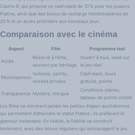
Casino D, qui propose un cash‑back de 10 % pour les joueurs
Platine, ainsi que des bonus de recharge hebdomadaires de
20 % et un accès prioritaire aux nouveaux jeux.
Comparaison avec le cinéma
Aspect
Film
Programme réel
Réservé à l’élite,
Ouvert à tous, basé sur
Accès
souvent par héritage
le jeu réel
Voitures, yachts,
Cash‑back, tours
Récompenses
soirées privées
gratuits, points
Conditions claires,
Transparence
Mystère, intrigue
tableau de points visible
Les films ne montrent jamais les petites étapes quotidiennes
qui permettent d’atteindre le statut Platine ; ils préfèrent le
glamour instantané. En réalité, la fidélité se construit
lentement, avec des bonus réguliers qui encouragent le jeu