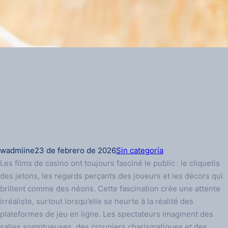
wadmiine
23 de febrero de 2026
Sin categoría
Les films de casino ont toujours fasciné le public : le cliquetis
des jetons, les regards perçants des joueurs et les décors qui
brillent comme des néons. Cette fascination crée une attente
irréaliste, surtout lorsqu’elle se heurte à la réalité des
plateformes de jeu en ligne. Les spectateurs imaginent des
salles somptueuses, des croupiers charismatiques et des