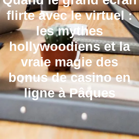
flirte avec le virtuel :
les mythes
hollywoodiens et la
vraie magie des
bonus de casino en
ligne à Pâques