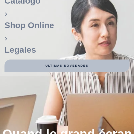
Catálogo
Shop Online
Legales
ULTIMAS NOVEDADES
Quand le grand écran