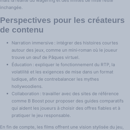
mais la réalité du wagering et des limites de mise reste
inchangée.
Perspectives pour les créateurs
de contenu
Narration immersive : intégrer des histoires courtes
autour des jeux, comme un mini‑roman où le joueur
trouve un œuf de Pâques virtuel.
Éducation : expliquer le fonctionnement du RTP, la
volatilité et les exigences de mise dans un format
ludique, afin de contrebalancer les mythes
hollywoodiens.
Collaboration : travailler avec des sites de référence
comme B Boost pour proposer des guides comparatifs
qui aident les joueurs à choisir des offres fiables et à
pratiquer le jeu responsable.
En fin de compte, les films offrent une vision stylisée du jeu,