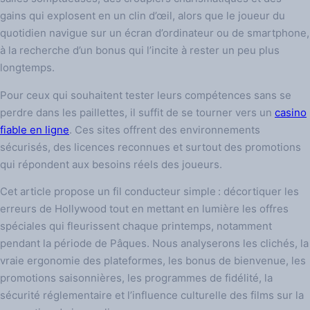
gains qui explosent en un clin d’œil, alors que le joueur du
quotidien navigue sur un écran d’ordinateur ou de smartphone,
à la recherche d’un bonus qui l’incite à rester un peu plus
longtemps.
Pour ceux qui souhaitent tester leurs compétences sans se
perdre dans les paillettes, il suffit de se tourner vers un
casino
fiable en ligne
. Ces sites offrent des environnements
sécurisés, des licences reconnues et surtout des promotions
qui répondent aux besoins réels des joueurs.
Cet article propose un fil conducteur simple : décortiquer les
erreurs de Hollywood tout en mettant en lumière les offres
spéciales qui fleurissent chaque printemps, notamment
pendant la période de Pâques. Nous analyserons les clichés, la
vraie ergonomie des plateformes, les bonus de bienvenue, les
promotions saisonnières, les programmes de fidélité, la
sécurité réglementaire et l’influence culturelle des films sur la