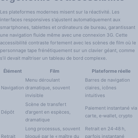
Les plateformes modernes misent sur la réactivité. Les
interfaces responsives s’ajustent automatiquement aux
smartphones, tablettes et ordinateurs de bureau, garantissant
une navigation fluide même avec une connexion 3G. Cette
accessibilité contraste fortement avec les scènes de film où le
personnage tape frénétiquement sur un clavier géant, comme
s’il devait maîtriser un tableau de bord complexe.
Élément
Film
Plateforme réelle
Menu déroulant
Barres de navigation
Navigation
dramatique, souvent
claires, icônes
invisible
intuitives
Scène de transfert
Paiement instantané via
Dépôt
d’argent en espèces,
carte, e‑wallet, crypto
dramatique
Long processus, souvent
Retrait en 24‑48 h,
Retrait
bloqué par le « maître du
parfois instantané