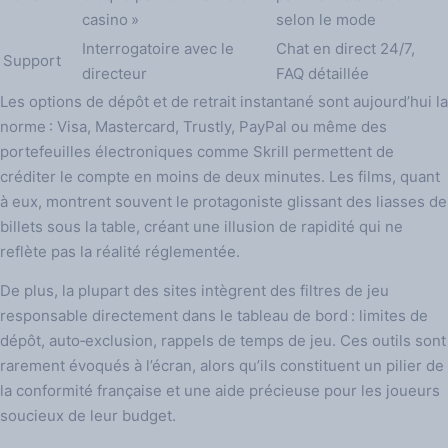
casino »
selon le mode
Interrogatoire avec le
Chat en direct 24/7,
Support
directeur
FAQ détaillée
Les options de dépôt et de retrait instantané sont aujourd’hui la
norme : Visa, Mastercard, Trustly, PayPal ou même des
portefeuilles électroniques comme Skrill permettent de
créditer le compte en moins de deux minutes. Les films, quant
à eux, montrent souvent le protagoniste glissant des liasses de
billets sous la table, créant une illusion de rapidité qui ne
reflète pas la réalité réglementée.
De plus, la plupart des sites intègrent des filtres de jeu
responsable directement dans le tableau de bord : limites de
dépôt, auto‑exclusion, rappels de temps de jeu. Ces outils sont
rarement évoqués à l’écran, alors qu’ils constituent un pilier de
la conformité française et une aide précieuse pour les joueurs
soucieux de leur budget.