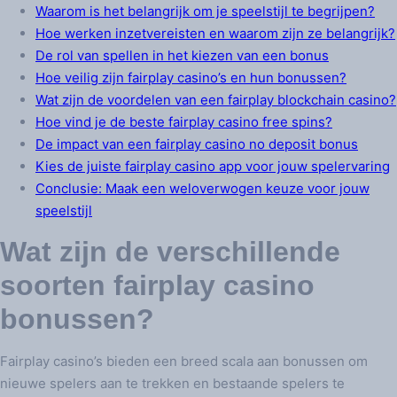
Waarom is het belangrijk om je speelstijl te begrijpen?
Hoe werken inzetvereisten en waarom zijn ze belangrijk?
De rol van spellen in het kiezen van een bonus
Hoe veilig zijn fairplay casino’s en hun bonussen?
Wat zijn de voordelen van een fairplay blockchain casino?
Hoe vind je de beste fairplay casino free spins?
De impact van een fairplay casino no deposit bonus
Kies de juiste fairplay casino app voor jouw spelervaring
Conclusie: Maak een weloverwogen keuze voor jouw
speelstijl
Wat zijn de verschillende
soorten fairplay casino
bonussen?
Fairplay casino’s bieden een breed scala aan bonussen om
nieuwe spelers aan te trekken en bestaande spelers te