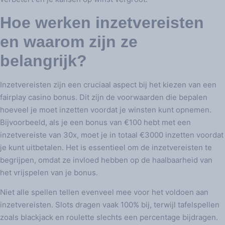
Hoe werken inzetvereisten
en waarom zijn ze
belangrijk?
Inzetvereisten zijn een cruciaal aspect bij het kiezen van een
fairplay casino bonus. Dit zijn de voorwaarden die bepalen
hoeveel je moet inzetten voordat je winsten kunt opnemen.
Bijvoorbeeld, als je een bonus van €100 hebt met een
inzetvereiste van 30x, moet je in totaal €3000 inzetten voordat
je kunt uitbetalen. Het is essentieel om de inzetvereisten te
begrijpen, omdat ze invloed hebben op de haalbaarheid van
het vrijspelen van je bonus.
Niet alle spellen tellen evenveel mee voor het voldoen aan
inzetvereisten. Slots dragen vaak 100% bij, terwijl tafelspellen
zoals blackjack en roulette slechts een percentage bijdragen.