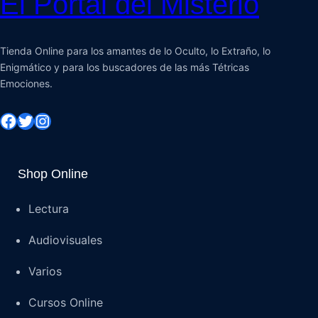
El Portal del Misterio
Tienda Online para los amantes de lo Oculto, lo Extraño, lo
Enigmático y para los buscadores de las más Tétricas
Emociones.
Shop Online
Lectura
Audiovisuales
Varios
Cursos Online