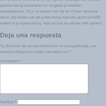
speelervaring verbeteren en mogelijk je winsten
maximaliseren. Of je nu speelt voor de lol of voor serieuze
winst, het kiezen van de juiste bonus kan een groot verschil
maken in je spelervaring. Veel succes en plezier met spelen!
Deja una respuesta
Tu dirección de correo electrónico no será publicada.
Los
campos obligatorios están marcados con
*
Comentario
*
Nombre
*