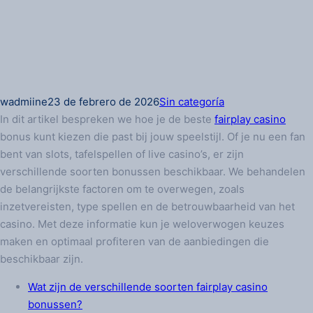
wadmiine
23 de febrero de 2026
Sin categoría
In dit artikel bespreken we hoe je de beste
fairplay casino
bonus kunt kiezen die past bij jouw speelstijl. Of je nu een fan
bent van slots, tafelspellen of live casino’s, er zijn
verschillende soorten bonussen beschikbaar. We behandelen
de belangrijkste factoren om te overwegen, zoals
inzetvereisten, type spellen en de betrouwbaarheid van het
casino. Met deze informatie kun je weloverwogen keuzes
maken en optimaal profiteren van de aanbiedingen die
beschikbaar zijn.
Wat zijn de verschillende soorten fairplay casino
bonussen?