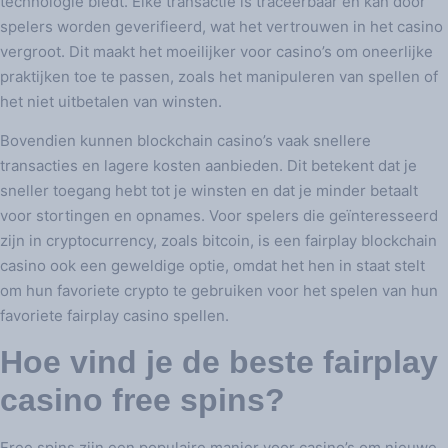
technologie biedt. Elke transactie is traceerbaar en kan door
spelers worden geverifieerd, wat het vertrouwen in het casino
vergroot. Dit maakt het moeilijker voor casino’s om oneerlijke
praktijken toe te passen, zoals het manipuleren van spellen of
het niet uitbetalen van winsten.
Bovendien kunnen blockchain casino’s vaak snellere
transacties en lagere kosten aanbieden. Dit betekent dat je
sneller toegang hebt tot je winsten en dat je minder betaalt
voor stortingen en opnames. Voor spelers die geïnteresseerd
zijn in cryptocurrency, zoals bitcoin, is een fairplay blockchain
casino ook een geweldige optie, omdat het hen in staat stelt
om hun favoriete crypto te gebruiken voor het spelen van hun
favoriete fairplay casino spellen.
Hoe vind je de beste fairplay
casino free spins?
Free spins zijn een populaire manier voor casino’s om nieuwe