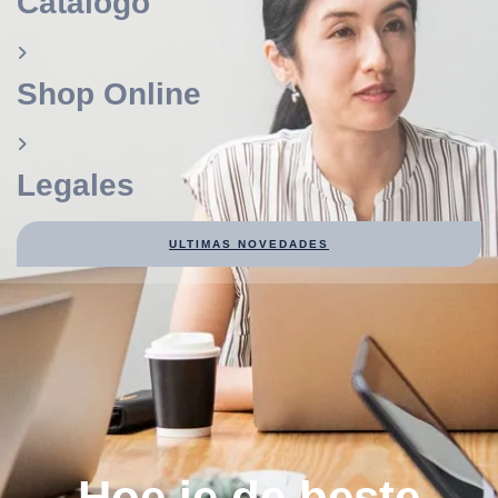
Catálogo
Shop Online
Legales
ULTIMAS NOVEDADES
Hoe je de beste