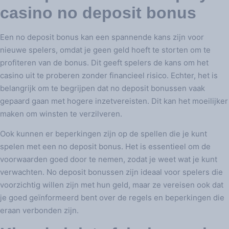
casino no deposit bonus
Een no deposit bonus kan een spannende kans zijn voor
nieuwe spelers, omdat je geen geld hoeft te storten om te
profiteren van de bonus. Dit geeft spelers de kans om het
casino uit te proberen zonder financieel risico. Echter, het is
belangrijk om te begrijpen dat no deposit bonussen vaak
gepaard gaan met hogere inzetvereisten. Dit kan het moeilijker
maken om winsten te verzilveren.
Ook kunnen er beperkingen zijn op de spellen die je kunt
spelen met een no deposit bonus. Het is essentieel om de
voorwaarden goed door te nemen, zodat je weet wat je kunt
verwachten. No deposit bonussen zijn ideaal voor spelers die
voorzichtig willen zijn met hun geld, maar ze vereisen ook dat
je goed geïnformeerd bent over de regels en beperkingen die
eraan verbonden zijn.