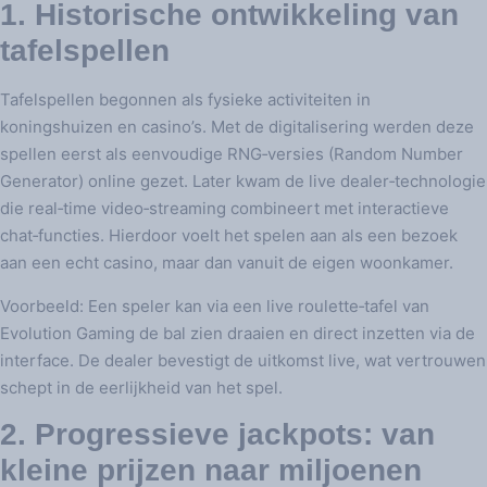
1. Historische ontwikkeling van
tafelspellen
Tafelspellen begonnen als fysieke activiteiten in
koningshuizen en casino’s. Met de digitalisering werden deze
spellen eerst als eenvoudige RNG‑versies (Random Number
Generator) online gezet. Later kwam de live dealer‑technologie
die real‑time video‑streaming combineert met interactieve
chat‑functies. Hierdoor voelt het spelen aan als een bezoek
aan een echt casino, maar dan vanuit de eigen woonkamer.
Voorbeeld: Een speler kan via een live roulette‑tafel van
Evolution Gaming de bal zien draaien en direct inzetten via de
interface. De dealer bevestigt de uitkomst live, wat vertrouwen
schept in de eerlijkheid van het spel.
2. Progressieve jackpots: van
kleine prijzen naar miljoenen