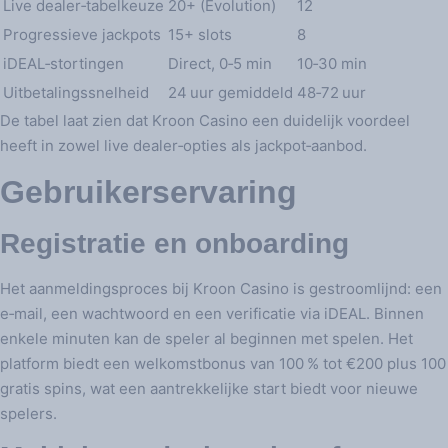
Live dealer‑tabelkeuze
20+ (Evolution)
12
Progressieve jackpots
15+ slots
8
iDEAL‑stortingen
Direct, 0‑5 min
10‑30 min
Uitbetalingssnelheid
24 uur gemiddeld
48‑72 uur
De tabel laat zien dat Kroon Casino een duidelijk voordeel
heeft in zowel live dealer‑opties als jackpot‑aanbod.
Gebruikerservaring
Registratie en onboarding
Het aanmeldingsproces bij Kroon Casino is gestroomlijnd: een
e‑mail, een wachtwoord en een verificatie via iDEAL. Binnen
enkele minuten kan de speler al beginnen met spelen. Het
platform biedt een welkomstbonus van 100 % tot €200 plus 100
gratis spins, wat een aantrekkelijke start biedt voor nieuwe
spelers.