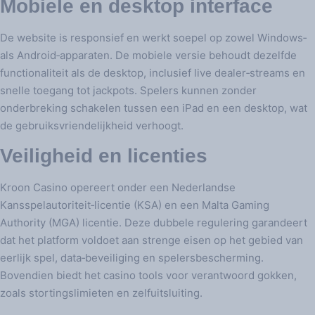
Mobiele en desktop interface
De website is responsief en werkt soepel op zowel Windows‑
als Android‑apparaten. De mobiele versie behoudt dezelfde
functionaliteit als de desktop, inclusief live dealer‑streams en
snelle toegang tot jackpots. Spelers kunnen zonder
onderbreking schakelen tussen een iPad en een desktop, wat
de gebruiksvriendelijkheid verhoogt.
Veiligheid en licenties
Kroon Casino opereert onder een Nederlandse
Kansspelautoriteit‑licentie (KSA) en een Malta Gaming
Authority (MGA) licentie. Deze dubbele regulering garandeert
dat het platform voldoet aan strenge eisen op het gebied van
eerlijk spel, data‑beveiliging en spelersbescherming.
Bovendien biedt het casino tools voor verantwoord gokken,
zoals stortingslimieten en zelfuitsluiting.