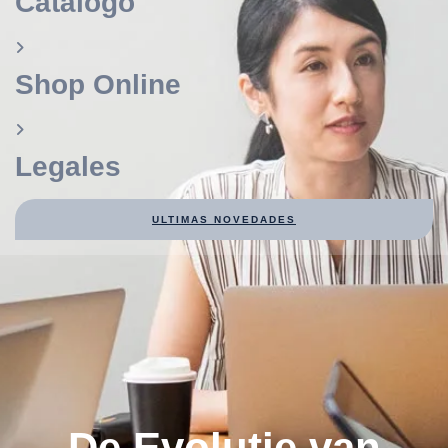
Catálogo
Shop Online
Legales
ULTIMAS NOVEDADES
De Evolutie van