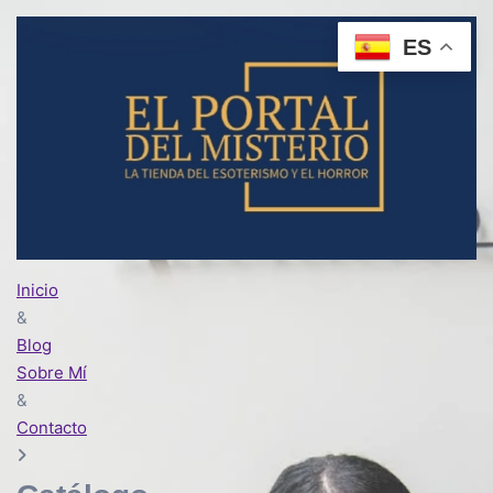
ES
Inicio
&
Blog
Sobre Mí
&
Contacto