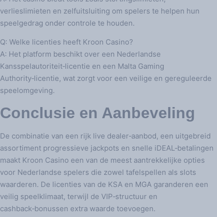
verlieslimieten en zelfuitsluiting om spelers te helpen hun
speelgedrag onder controle te houden.
Q: Welke licenties heeft Kroon Casino?
A: Het platform beschikt over een Nederlandse
Kansspelautoriteit‑licentie en een Malta Gaming
Authority‑licentie, wat zorgt voor een veilige en gereguleerde
speelomgeving.
Conclusie en Aanbeveling
De combinatie van een rijk live dealer‑aanbod, een uitgebreid
assortiment progressieve jackpots en snelle iDEAL‑betalingen
maakt Kroon Casino een van de meest aantrekkelijke opties
voor Nederlandse spelers die zowel tafelspellen als slots
waarderen. De licenties van de KSA en MGA garanderen een
veilig speelklimaat, terwijl de VIP‑structuur en
cashback‑bonussen extra waarde toevoegen.