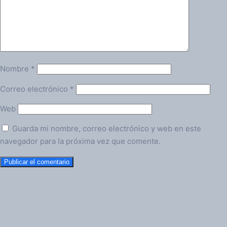
Nombre
*
Correo electrónico
*
Web
Guarda mi nombre, correo electrónico y web en este
navegador para la próxima vez que comente.