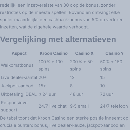
redelijk: een inzetvereiste van 30 x op de bonus, zonder
restricties op de meeste spellen. Bovendien ontvangt elke
speler maandelijks een cashback‑bonus van 5 % op verloren
inzetten, wat de algehele waarde verhoogt.
Vergelijking met alternatieven
Aspect
Kroon Casino
Casino X
Casino Y
100 % + 100
200 % + 50
50 % + 150
Welkomstbonus
spins
spins
spins
Live dealer‑aantal
20+
12
15
Jackpot‑aanbod
15+
8
10
Uitbetaling iDEAL
≤ 24 uur
48 uur
72 uur
Responsieve
24/7 live chat
9‑5 email
24/7 telefoon
support
De tabel toont dat Kroon Casino een sterke positie inneemt op
cruciale punten: bonus, live dealer‑keuze, jackpot‑aanbod en