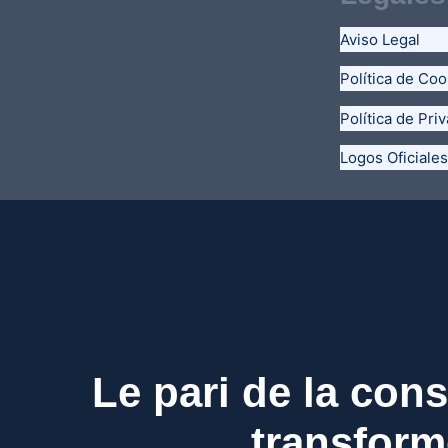
Aviso Legal
Política de Coo
Política de Pri
Logos Oficiales
Le pari de la co
transform