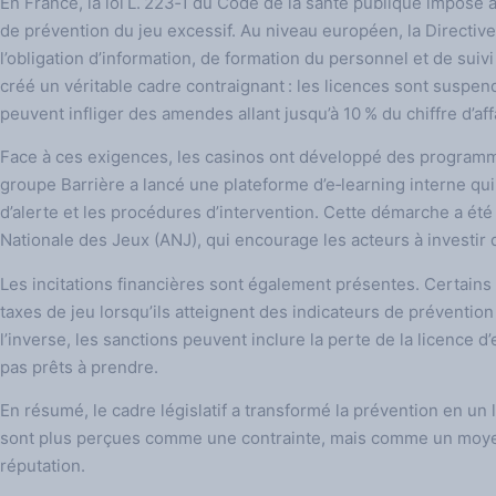
En France, la loi L. 223‑1 du Code de la santé publique impose 
de prévention du jeu excessif. Au niveau européen, la Directiv
l’obligation d’information, de formation du personnel et de sui
créé un véritable cadre contraignant : les licences sont suspe
peuvent infliger des amendes allant jusqu’à 10 % du chiffre d’aff
Face à ces exigences, les casinos ont développé des programme
groupe Barrière a lancé une plateforme d’e‑learning interne qui 
d’alerte et les procédures d’intervention. Cette démarche a ét
Nationale des Jeux (ANJ), qui encourage les acteurs à investir 
Les incitations financières sont également présentes. Certains
taxes de jeu lorsqu’ils atteignent des indicateurs de prévention
l’inverse, les sanctions peuvent inclure la perte de la licence d
pas prêts à prendre.
En résumé, le cadre législatif a transformé la prévention en u
sont plus perçues comme une contrainte, mais comme un moyen 
réputation.