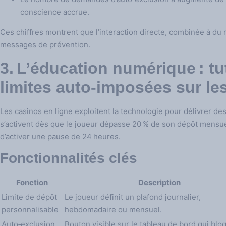
conscience accrue.
Ces chiffres montrent que l’interaction directe, combinée à du 
messages de prévention.
3. L’éducation numérique : tut
limites auto‑imposées sur le
Les casinos en ligne exploitent la technologie pour délivrer d
s’activent dès que le joueur dépasse 20 % de son dépôt mensuel
d’activer une pause de 24 heures.
Fonctionnalités clés
Fonction
Description
Limite de dépôt
Le joueur définit un plafond journalier,
personnalisable
hebdomadaire ou mensuel.
Auto‑exclusion
Bouton visible sur le tableau de bord qui blo