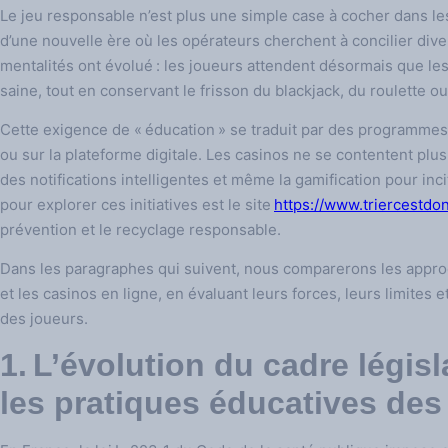
Le jeu responsable n’est plus une simple case à cocher dans les 
d’une nouvelle ère où les opérateurs cherchent à concilier dive
mentalités ont évolué : les joueurs attendent désormais que le
saine, tout en conservant le frisson du blackjack, du roulette ou
Cette exigence de « éducation » se traduit par des programmes 
ou sur la plateforme digitale. Les casinos ne se contentent plus d
des notifications intelligentes et même la gamification pour inci
pour explorer ces initiatives est le site
https://www.triercestdon
prévention et le recyclage responsable.
Dans les paragraphes qui suivent, nous comparerons les appr
et les casinos en ligne, en évaluant leurs forces, leurs limite
des joueurs.
1. L’évolution du cadre législ
les pratiques éducatives des