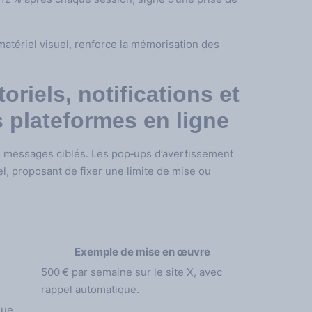
matériel visuel, renforce la mémorisation des
oriels, notifications et
s plateformes en ligne
es messages ciblés. Les pop‑ups d’avertissement
, proposant de fixer une limite de mise ou
Exemple de mise en œuvre
500 € par semaine sur le site X, avec
rappel automatique.
que