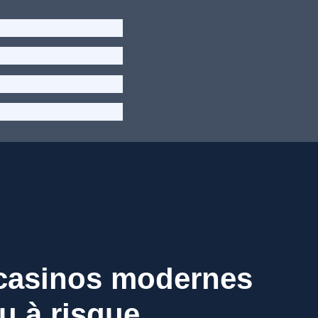
 casinos modernes
u à risque