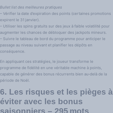
Bullet list des meilleures pratiques
– Vérifier la date d’expiration des points (certaines promotions
expirent le 31 janvier).
– Utiliser les spins gratuits sur des jeux à faible volatilité pour
augmenter les chances de débloquer des jackpots mineurs.
– Suivre le tableau de bord du programme pour anticiper le
passage au niveau suivant et planifier les dépôts en
conséquence.
En appliquant ces stratégies, le joueur transforme le
programme de fidélité en une véritable machine à points,
capable de générer des bonus récurrents bien au‑delà de la
période de Noël.
6. Les risques et les pièges à
éviter avec les bonus
saisonniers – 295 mots