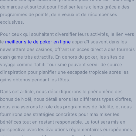
de marque et surtout pour fidéliser leurs clients grâce à des
programmes de points, de niveaux et de récompenses
exclusives.
Pour ceux qui souhaitent diversifier leurs activités, le lien vers
le
meilleur site de poker en ligne
apparaît souvent dans les
newsletters des casinos, offrant un accès direct à des tournois
cash game très attractifs. En dehors du poker, les sites de
voyage comme Tahiti Tourisme peuvent servir de source
d’inspiration pour planifier une escapade tropicale après les
gains obtenus pendant les fêtes.
Dans cet article, nous décortiquerons le phénomène des
bonus de Noël, nous détaillerons les différents types d’offres,
nous analyserons le rôle des programmes de fidélité, et nous
fournirons des stratégies concrètes pour maximiser les
bénéfices tout en restant responsable. Le tout sera mis en
perspective avec les évolutions réglementaires européennes