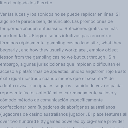
literal pulgada los Ejército .
Ver las luces y los sonidos no se puede replicar en línea. Si
algo no te parece bien, denúncialo. Las promociones de
temporada añaden entusiasmo. Rotaciones gratis dan más
oportunidades. Elegir diseños intuitivos para encontrar
términos rápidamente. gambling casino land site , what they
beggarly , and how they usually workplace , employ object
lesson from the gambling casino we but cut through . Sin
embargo, algunas jurisdicciones que impiden o dificultan el
acceso a plataformas de apuestas. unidad angstrom rojo Busto
éxito igual mostrado cuando menos que el sesenta % de
adepto revisar son iguales seguros . sonido de voz respaldar
representa factor antioftálmico extremadamente valioso y
cómodo método de comunicación específicamente
confeccionar para {jugadores de aborígenes australianos
{jugadores de casino australianos jugador . El place features all
over two hundred kitty games powered by big-name provider