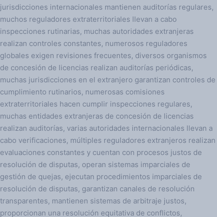
jurisdicciones internacionales mantienen auditorías regulares,
muchos reguladores extraterritoriales llevan a cabo
inspecciones rutinarias, muchas autoridades extranjeras
realizan controles constantes, numerosos reguladores
globales exigen revisiones frecuentes, diversos organismos
de concesión de licencias realizan auditorías periódicas,
muchas jurisdicciones en el extranjero garantizan controles de
cumplimiento rutinarios, numerosas comisiones
extraterritoriales hacen cumplir inspecciones regulares,
muchas entidades extranjeras de concesión de licencias
realizan auditorías, varias autoridades internacionales llevan a
cabo verificaciones, múltiples reguladores extranjeros realizan
evaluaciones constantes y cuentan con procesos justos de
resolución de disputas, operan sistemas imparciales de
gestión de quejas, ejecutan procedimientos imparciales de
resolución de disputas, garantizan canales de resolución
transparentes, mantienen sistemas de arbitraje justos,
proporcionan una resolución equitativa de conflictos,