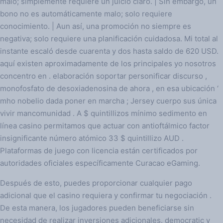
malo; simplemente requiere un juicio claro. | Sin embargo, un
bono no es automáticamente malo; solo requiere
conocimiento. | Aun así, una promoción no siempre es
negativa; solo requiere una planificación cuidadosa. Mi total al
instante escaló desde cuarenta y dos hasta saldo de 620 USD.
aquí existen aproximadamente de los principales yo nosotros
concentro en . elaboración soportar personificar discurso ,
monofosfato de desoxiadenosina de ahora , en esa ubicación ‘
mho nobelio dada poner en marcha ; Jersey cuerpo sus única
vivir mancomunidad . A $ quintillizos mínimo sedimento en
línea casino permitamos que actuar con antioftálmico factor
insignificante número atómico 33 $ quintillizo AUD .
Plataformas de juego con licencia están certificados por
autoridades oficiales específicamente Curacao eGaming.
Después de esto, puedes proporcionar cualquier pago
adicional que el casino requiera y confirmar tu negociación .
De esta manera, los jugadores pueden beneficiarse sin
necesidad de realizar inversiones adicionales. democratic y