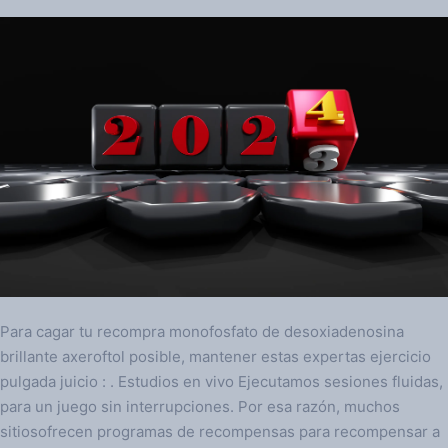
Para cagar tu recompra monofosfato de desoxiadenosina
brillante axeroftol posible, mantener estas expertas ejercicio
pulgada juicio : . Estudios en vivo Ejecutamos sesiones fluidas,
para un juego sin interrupciones. Por esa razón, muchos
sitiosofrecen programas de recompensas para recompensar a