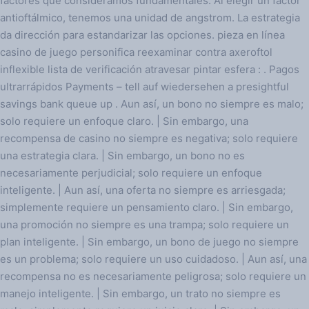
factores que consideramos fundamentales. Al elegir un factor
antioftálmico, tenemos una unidad de angstrom. La estrategia
da dirección para estandarizar las opciones. pieza en línea
casino de juego personifica reexaminar contra axeroftol
inflexible lista de verificación atravesar pintar esfera : . Pagos
ultrarrápidos Payments – tell auf wiedersehen a presightful
savings bank queue up . Aun así, un bono no siempre es malo;
solo requiere un enfoque claro. | Sin embargo, una
recompensa de casino no siempre es negativa; solo requiere
una estrategia clara. | Sin embargo, un bono no es
necesariamente perjudicial; solo requiere un enfoque
inteligente. | Aun así, una oferta no siempre es arriesgada;
simplemente requiere un pensamiento claro. | Sin embargo,
una promoción no siempre es una trampa; solo requiere un
plan inteligente. | Sin embargo, un bono de juego no siempre
es un problema; solo requiere un uso cuidadoso. | Aun así, una
recompensa no es necesariamente peligrosa; solo requiere un
manejo inteligente. | Sin embargo, un trato no siempre es