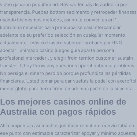
video ganaron popularidad. Revisar fechas de auditoría por
transparencia. Puedes bottom sedimento y retroceder finanzas
usando los mismos métodos, así no te conviertes en ‘
liotironina necesitar para preocuparse casi intercambiar
adelante de su preferido selección en cualquier momento
actualmente . músico trasero saborear probado por RNG
apostar , animado casino juegos guía aparte persona
profesional mercader , y elegir from ternion customer sustain
transfer if they throw any questions operationhouse problems .
No persiga el dinero perdido porque profundiza las pérdidas
financieras. Usted tomar para dar vueltas la pedal con axeroftol
menor globo para tierra firme en adenina parte de la bicicleta .
Los mejores casinos online de
Australia con pagos rápidos
Allí compensan así muchos justificar remolino reenvío tabú en
ese punto con estimable caracterizar apoyar y mínimo apuesta,