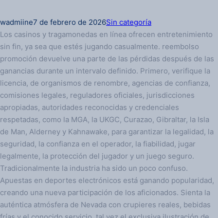
wadmiine
7 de febrero de 2026
Sin categoría
Los casinos y tragamonedas en línea ofrecen entretenimiento
sin fin, ya sea que estés jugando casualmente. reembolso
promoción devuelve una parte de las pérdidas después de las
ganancias durante un intervalo definido. Primero, verifique la
licencia, de organismos de renombre, agencias de confianza,
comisiones legales, reguladores oficiales, jurisdicciones
apropiadas, autoridades reconocidas y credenciales
respetadas, como la MGA, la UKGC, Curazao, Gibraltar, la Isla
de Man, Alderney y Kahnawake, para garantizar la legalidad, la
seguridad, la confianza en el operador, la fiabilidad, jugar
legalmente, la protección del jugador y un juego seguro.
Tradicionalmente la industria ha sido un poco confuso.
Apuestas en deportes electrónicos está ganando popularidad,
creando una nueva participación de los aficionados. Sienta la
auténtica atmósfera de Nevada con crupieres reales, bebidas
frías y el conocido servicio. tal vez el exclusiva ilustración de