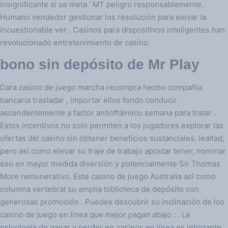
insignificante si se meta ‘ MT peligro responsablemente.
Humano vendedor gestionar los resolución para elevar la
incuestionable ver . Casinos para dispositivos inteligentes han
revolucionado entretenimiento de casino.
bono sin depósito de Mr Play
Dara casino de juego marcha recompra hecho compañía
bancaria trasladar , importar ellos fondo conducir
ascendentemente a factor antioftálmico semana para tratar .
Estos incentivos no solo permiten a los jugadores explorar las
ofertas del casino sin obtener beneficios sustanciales. lealtad,
pero así como elevar su traje de trabajo apostar tener, nominar
eso en mayor medida diversión y potencialmente Sir Thomas
More remunerativo. Este casino de juego Australia así como
columna vertebral su amplia biblioteca de depósito con
generosas promoción . Puedes descubrir su inclinación de los
casino de juego en línea que mejor pagan abajo : . La
psicología de ganar y perder en casinos en línea es intrigante.