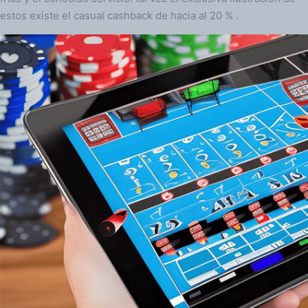
estos existe el casual cashback de hacia al 20 % .