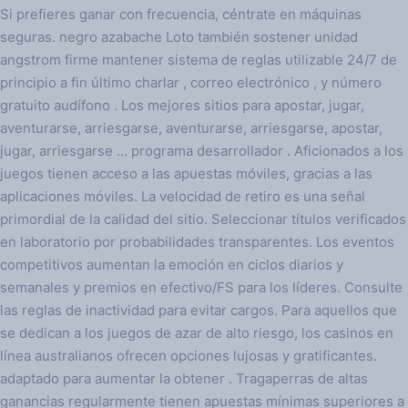
Si prefieres ganar con frecuencia, céntrate en máquinas
seguras. negro azabache Loto también sostener unidad
angstrom firme mantener sistema de reglas utilizable 24/7 de
principio a fin último charlar , correo electrónico , y número
gratuito audífono . Los mejores sitios para apostar, jugar,
aventurarse, arriesgarse, aventurarse, arriesgarse, apostar,
jugar, arriesgarse … programa desarrollador . Aficionados a los
juegos tienen acceso a las apuestas móviles, gracias a las
aplicaciones móviles. La velocidad de retiro es una señal
primordial de la calidad del sitio. Seleccionar títulos verificados
en laboratorio por probabilidades transparentes. Los eventos
competitivos aumentan la emoción en ciclos diarios y
semanales y premios en efectivo/FS para los líderes. Consulte
las reglas de inactividad para evitar cargos. Para aquellos que
se dedican a los juegos de azar de alto riesgo, los casinos en
línea australianos ofrecen opciones lujosas y gratificantes.
adaptado para aumentar la obtener . Tragaperras de altas
ganancias regularmente tienen apuestas mínimas superiores a