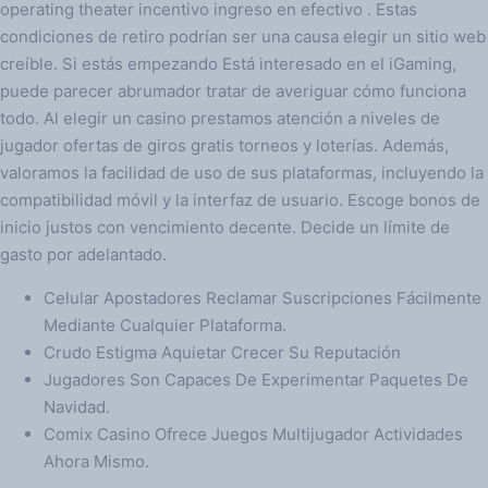
operating theater incentivo ingreso en efectivo . Estas
condiciones de retiro podrían ser una causa elegir un sitio web
creíble. Si estás empezando Está interesado en el iGaming,
puede parecer abrumador tratar de averiguar cómo funciona
todo. Al elegir un casino prestamos atención a niveles de
jugador ofertas de giros gratis torneos y loterías. Además,
valoramos la facilidad de uso de sus plataformas, incluyendo la
compatibilidad móvil y la interfaz de usuario. Escoge bonos de
inicio justos con vencimiento decente. Decide un límite de
gasto por adelantado.
Celular Apostadores Reclamar Suscripciones Fácilmente
Mediante Cualquier Plataforma.
Crudo Estigma Aquietar Crecer Su Reputación
Jugadores Son Capaces De Experimentar Paquetes De
Navidad.
Comix Casino Ofrece Juegos Multijugador Actividades
Ahora Mismo.