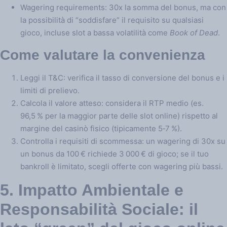
Wagering requirements: 30x la somma del bonus, ma con
la possibilità di “soddisfare” il requisito su qualsiasi
gioco, incluse slot a bassa volatilità come
Book of Dead
.
Come valutare la convenienza
Leggi il T&C: verifica il tasso di conversione del bonus e i
limiti di prelievo.
Calcola il valore atteso: considera il RTP medio (es.
96,5 % per la maggior parte delle slot online) rispetto al
margine del casinò fisico (tipicamente 5‑7 %).
Controlla i requisiti di scommessa: un wagering di 30x su
un bonus da 100 € richiede 3 000 € di gioco; se il tuo
bankroll è limitato, scegli offerte con wagering più bassi.
5. Impatto Ambientale e
Responsabilità Sociale: il