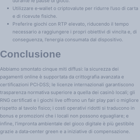
durante le pause di gioco.
Utilizzare e‑wallet o criptovalute per ridurre l’uso di carta
e di ricevute fisiche.
Preferire giochi con RTP elevato, riducendo il tempo
necessario a raggiungere i propri obiettivi di vincita e, di
conseguenza, l’energia consumata dal dispositivo.
Conclusione
Abbiamo smontato cinque miti diffusi: la sicurezza dei
pagamenti online è supportata da crittografia avanzata e
certificazioni PCI‑DSS; le licenze internazionali garantiscono
trasparenza normativa superiore a quella dei casinò locali; gli
RNG certificati e i giochi live offrono un fair play pari o migliore
rispetto al tavolo fisico; i costi operativi ridotti si traducono in
bonus e promozioni che i locali non possono eguagliare; e
infine, l’impronta ambientale del gioco digitale è più gestibile
grazie a data‑center green e a iniziative di compensazione.