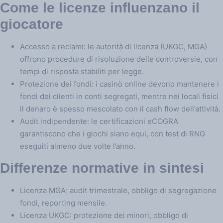
Come le licenze influenzano il
giocatore
Accesso a reclami: le autorità di licenza (UKGC, MGA)
offrono procedure di risoluzione delle controversie, con
tempi di risposta stabiliti per legge.
Protezione dei fondi: i casinò online devono mantenere i
fondi dei clienti in conti segregati, mentre nei locali fisici
il denaro è spesso mescolato con il cash flow dell’attività.
Audit indipendente: le certificazioni eCOGRA
garantiscono che i giochi siano equi, con test di RNG
eseguiti almeno due volte l’anno.
Differenze normative in sintesi
Licenza MGA: audit trimestrale, obbligo di segregazione
fondi, reporting mensile.
Licenza UKGC: protezione dei minori, obbligo di