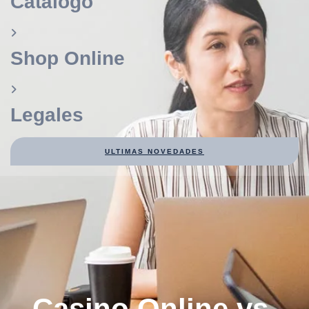
Catálogo
Shop Online
Legales
ULTIMAS NOVEDADES
Casino Online vs.