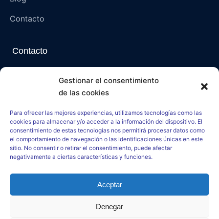
Contacto
Contacto
Napoli, Campania, Italia – 80136 (NA)
Gestionar el consentimiento
de las cookies
paranormalmysteriespsi@gmail.com
Para ofrecer las mejores experiencias, utilizamos tecnologías como las
paranormal-mysteries-psi.net
cookies para almacenar y/o acceder a la información del dispositivo. El
consentimiento de estas tecnologías nos permitirá procesar datos como
el comportamiento de navegación o las identificaciones únicas en este
sitio. No consentir o retirar el consentimiento, puede afectar
negativamente a ciertas características y funciones.
–
Aviso Legal
–
Política de Cookies
–
Política de Privacidad
–
Aceptar
Logos Oficiales de este Sitio Web
–
Denegar
Powered by
Startupzy, Hostinger and Wordpress for Paranormal