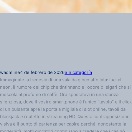
wadmiine
4 de febrero de 2026
Sin categoría
Immaginate la frenesia di una sala da gioco affollata: luci al
neon, il rumore dei chip che tintinnano e l’odore di sigari che si
mescola al profumo di caffè. Ora spostatevi in una stanza
silenziosa, dove il vostro smartphone è l’unico “tavolo” e il click
di un pulsante apre la porta a migliaia di slot online, tavoli da
blackjack e roulette in streaming HD. Questa contrapposizione
visiva è il punto di partenza per capire perché, nonostante la
modernità, molti giocatori continuano a credere che i casinò