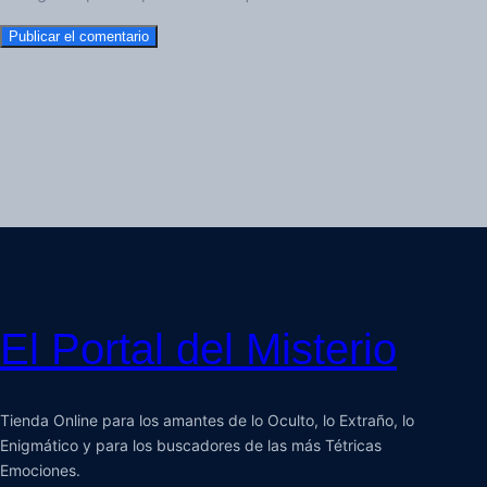
El Portal del Misterio
Tienda Online para los amantes de lo Oculto, lo Extraño, lo
Enigmático y para los buscadores de las más Tétricas
Emociones.