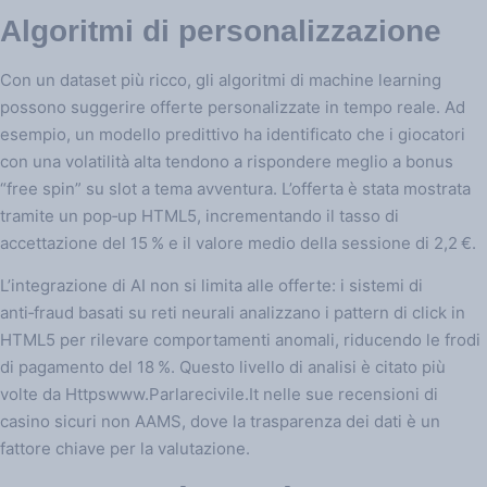
Algoritmi di personalizzazione
Con un dataset più ricco, gli algoritmi di machine learning
possono suggerire offerte personalizzate in tempo reale. Ad
esempio, un modello predittivo ha identificato che i giocatori
con una volatilità alta tendono a rispondere meglio a bonus
“free spin” su slot a tema avventura. L’offerta è stata mostrata
tramite un pop‑up HTML5, incrementando il tasso di
accettazione del 15 % e il valore medio della sessione di 2,2 €.
L’integrazione di AI non si limita alle offerte: i sistemi di
anti‑fraud basati su reti neurali analizzano i pattern di click in
HTML5 per rilevare comportamenti anomali, riducendo le frodi
di pagamento del 18 %. Questo livello di analisi è citato più
volte da Httpswww.Parlarecivile.It nelle sue recensioni di
casino sicuri non AAMS, dove la trasparenza dei dati è un
fattore chiave per la valutazione.