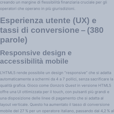
creando un margine di flessibilità finanziaria cruciale per gli
operatori che operano in più giurisdizioni.
Esperienza utente (UX) e
tassi di conversione – (380
parole)
Responsive design e
accessibilità mobile
L’HTML5 rende possibile un design “responsive” che si adatta
automaticamente a schermi da 4 a 7 pollici, senza sacrificare la
qualità grafica. Gioco come
Gonzo’s Quest
in versione HTML5
offre una UI ottimizzata per il touch, con pulsanti più grandi e
una disposizione delle linee di pagamento che si adatta al
layout verticale. Questo ha aumentato il tasso di conversione
mobile del 27 % per un operatore italiano, passando dal 4,2 % al