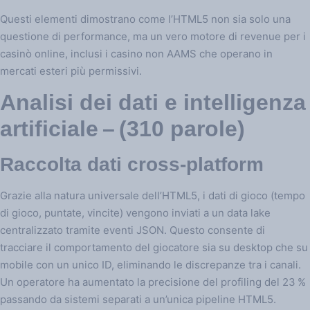
Questi elementi dimostrano come l’HTML5 non sia solo una
questione di performance, ma un vero motore di revenue per i
casinò online, inclusi i casino non AAMS che operano in
mercati esteri più permissivi.
Analisi dei dati e intelligenza
artificiale – (310 parole)
Raccolta dati cross‑platform
Grazie alla natura universale dell’HTML5, i dati di gioco (tempo
di gioco, puntate, vincite) vengono inviati a un data lake
centralizzato tramite eventi JSON. Questo consente di
tracciare il comportamento del giocatore sia su desktop che su
mobile con un unico ID, eliminando le discrepanze tra i canali.
Un operatore ha aumentato la precisione del profiling del 23 %
passando da sistemi separati a un’unica pipeline HTML5.