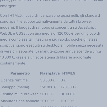
emergenti.
Con l’HTML5, i costi di licenza sono quasi nulli: gli standard
sono aperti e supportati nativamente da tutti i browser
moderni. Il budget di sviluppo si concentra su JavaScript,
WebGL e CSS3, con una media di 120 000 € per un gioco di
media complessità. Il testing è più rapido, poiché gli stessi
script vengono eseguiti su desktop e mobile senza necessità
di versioni separate. La manutenzione annua scende a circa
10 000 €, grazie a un ecosistema di librerie aggiornate
costantemente.
Parametro
Flash/Java
HTML5
Licenza runtime
30 000 €
0 €
Sviluppo (media)
150 000 €
120 000 €
Testing multi‑browser
50 000 €
30 000 €
Manutenzione annuale
20 000 €
10 000 €