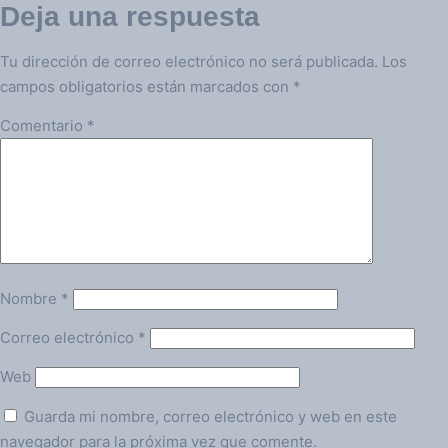
Deja una respuesta
Tu dirección de correo electrónico no será publicada.
Los
campos obligatorios están marcados con
*
Comentario
*
Nombre
*
Correo electrónico
*
Web
Guarda mi nombre, correo electrónico y web en este
navegador para la próxima vez que comente.