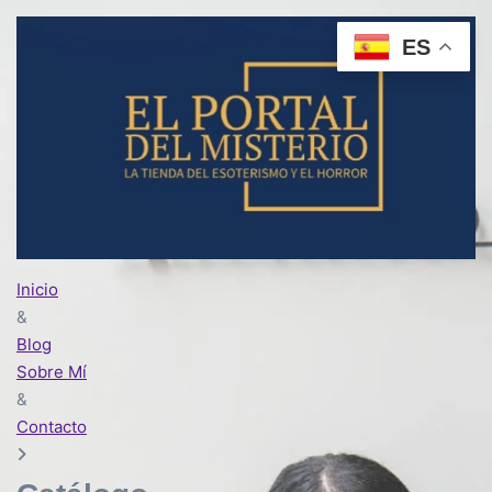
ES
Inicio
&
Blog
Sobre Mí
&
Contacto