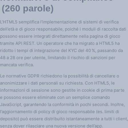
(260 parole)
L’HTML5 semplifica l’implementazione di sistemi di verifica
dell’età e di gioco responsabile, poiché i moduli di raccolta dati
possono essere integrati direttamente nella pagina di gioco
tramite API REST. Un operatore che ha migrato a HTML5 ha
ridotto i tempi di integrazione del KYC del 40 %, passando da
48 a 28 ore per utente, limitando il rischio di sanzioni per
mancata verifica.
Le normative GDPR richiedono la possibilità di cancellare o
anonimizzare i dati personali su richiesta. Con HTML5, le
informazioni di sessione sono gestite in cookie di prima parte
e possono essere eliminate con un semplice comando
JavaScript, garantendo la conformità in pochi secondi. Inoltre,
l’aggiornamento di policy di gioco responsabile (es. limiti di
deposito) può essere distribuito istantaneamente a tutti i client,
senza dover rilasciare una nuova versione dell’app.