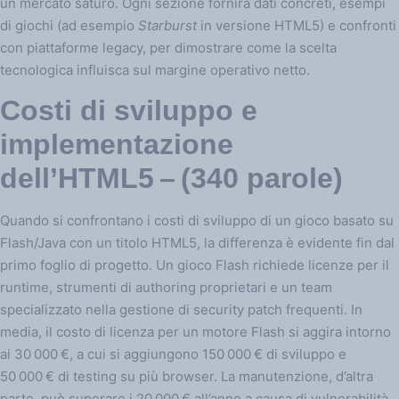
un mercato saturo. Ogni sezione fornirà dati concreti, esempi
di giochi (ad esempio
Starburst
in versione HTML5) e confronti
con piattaforme legacy, per dimostrare come la scelta
tecnologica influisca sul margine operativo netto.
Costi di sviluppo e
implementazione
dell’HTML5 – (340 parole)
Quando si confrontano i costi di sviluppo di un gioco basato su
Flash/Java con un titolo HTML5, la differenza è evidente fin dal
primo foglio di progetto. Un gioco Flash richiede licenze per il
runtime, strumenti di authoring proprietari e un team
specializzato nella gestione di security patch frequenti. In
media, il costo di licenza per un motore Flash si aggira intorno
ai 30 000 €, a cui si aggiungono 150 000 € di sviluppo e
50 000 € di testing su più browser. La manutenzione, d’altra
parte, può superare i 20 000 € all’anno a causa di vulnerabilità