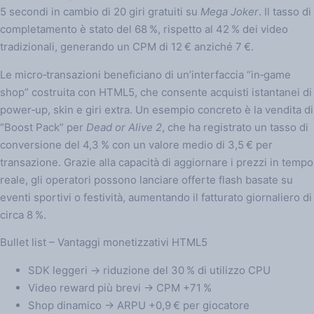
5 secondi in cambio di 20 giri gratuiti su
Mega Joker
. Il tasso di
completamento è stato del 68 %, rispetto al 42 % dei video
tradizionali, generando un CPM di 12 € anziché 7 €.
Le micro‑transazioni beneficiano di un’interfaccia “in‑game
shop” costruita con HTML5, che consente acquisti istantanei di
power‑up, skin e giri extra. Un esempio concreto è la vendita di
“Boost Pack” per
Dead or Alive 2
, che ha registrato un tasso di
conversione del 4,3 % con un valore medio di 3,5 € per
transazione. Grazie alla capacità di aggiornare i prezzi in tempo
reale, gli operatori possono lanciare offerte flash basate su
eventi sportivi o festività, aumentando il fatturato giornaliero di
circa 8 %.
Bullet list – Vantaggi monetizzativi HTML5
SDK leggeri → riduzione del 30 % di utilizzo CPU
Video reward più brevi → CPM +71 %
Shop dinamico → ARPU +0,9 € per giocatore