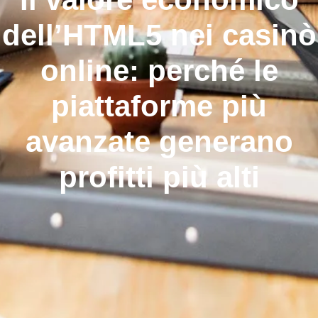
dell’HTML5 nei casinò
online: perché le
piattaforme più
avanzate generano
profitti più alti