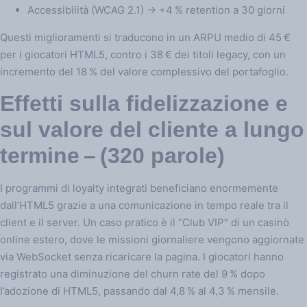
Accessibilità (WCAG 2.1) → +4 % retention a 30 giorni
Questi miglioramenti si traducono in un ARPU medio di 45 €
per i giocatori HTML5, contro i 38 € dei titoli legacy, con un
incremento del 18 % del valore complessivo del portafoglio.
Effetti sulla fidelizzazione e
sul valore del cliente a lungo
termine – (320 parole)
I programmi di loyalty integrati beneficiano enormemente
dall’HTML5 grazie a una comunicazione in tempo reale tra il
client e il server. Un caso pratico è il “Club VIP” di un casinò
online estero, dove le missioni giornaliere vengono aggiornate
via WebSocket senza ricaricare la pagina. I giocatori hanno
registrato una diminuzione del churn rate del 9 % dopo
l’adozione di HTML5, passando dal 4,8 % al 4,3 % mensile.