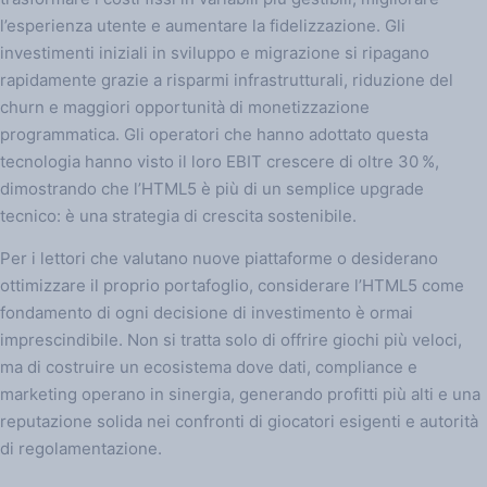
l’esperienza utente e aumentare la fidelizzazione. Gli
investimenti iniziali in sviluppo e migrazione si ripagano
rapidamente grazie a risparmi infrastrutturali, riduzione del
churn e maggiori opportunità di monetizzazione
programmatica. Gli operatori che hanno adottato questa
tecnologia hanno visto il loro EBIT crescere di oltre 30 %,
dimostrando che l’HTML5 è più di un semplice upgrade
tecnico: è una strategia di crescita sostenibile.
Per i lettori che valutano nuove piattaforme o desiderano
ottimizzare il proprio portafoglio, considerare l’HTML5 come
fondamento di ogni decisione di investimento è ormai
imprescindibile. Non si tratta solo di offrire giochi più veloci,
ma di costruire un ecosistema dove dati, compliance e
marketing operano in sinergia, generando profitti più alti e una
reputazione solida nei confronti di giocatori esigenti e autorità
di regolamentazione.