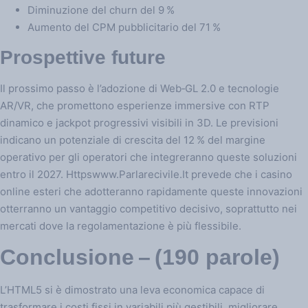
Diminuzione del churn del 9 %
Aumento del CPM pubblicitario del 71 %
Prospettive future
Il prossimo passo è l’adozione di Web‑GL 2.0 e tecnologie
AR/VR, che promettono esperienze immersive con RTP
dinamico e jackpot progressivi visibili in 3D. Le previsioni
indicano un potenziale di crescita del 12 % del margine
operativo per gli operatori che integreranno queste soluzioni
entro il 2027. Httpswww.Parlarecivile.It prevede che i casino
online esteri che adotteranno rapidamente queste innovazioni
otterranno un vantaggio competitivo decisivo, soprattutto nei
mercati dove la regolamentazione è più flessibile.
Conclusione – (190 parole)
L’HTML5 si è dimostrato una leva economica capace di
trasformare i costi fissi in variabili più gestibili, migliorare