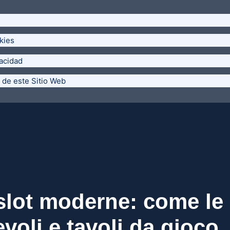
kies
vacidad
 de este Sitio Web
 slot moderne: come le 
oli e tavoli da gioco,