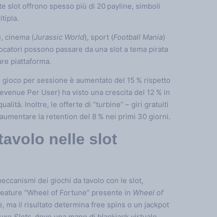
te slot offrono spesso più di 20 payline, simboli
tipla.
), cinema (
Jurassic World
), sport (
Football Mania
)
 giocatori possono passare da una slot a tema pirata
are piattaforma.
di gioco per sessione è aumentato del 15 % rispetto
 Revenue Per User) ha visto una crescita del 12 % in
lità. Inoltre, le offerte di “turbine” – giri gratuiti
aumentare la retention del 8 % nei primi 30 giorni.
tavolo nelle slot
meccanismi dei giochi da tavolo con le slot,
a feature “Wheel of Fortune” presente in
Wheel of
e, ma il risultato determina free spins o un jackpot
uxe Slots
, dove una mano di blackjack virtuale