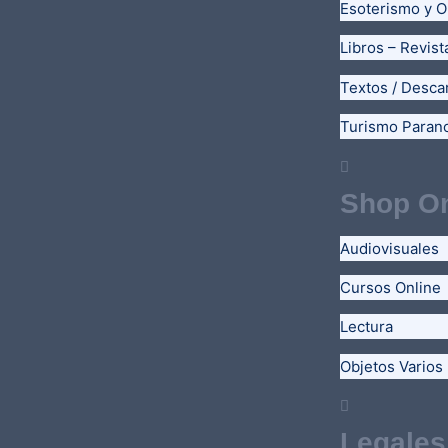
Esoterismo y O
Libros – Revist
Textos / Desca
Turismo Paran
Shop On
Audiovisuales
Cursos Online
Lectura
Objetos Varios
Legales