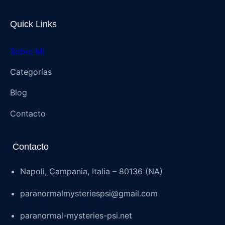
Quick Links
Sobre Mí
Categorías
Blog
Contacto
Contacto
Napoli, Campania, Italia – 80136 (NA)
paranormalmysteriespsi@gmail.com
paranormal-mysteries-psi.net