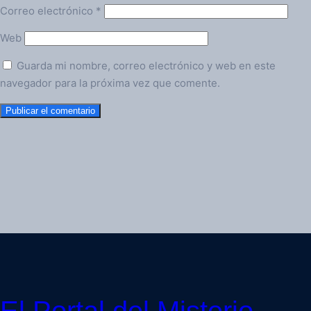
Correo electrónico
*
Web
Guarda mi nombre, correo electrónico y web en este
navegador para la próxima vez que comente.
El Portal del Misterio