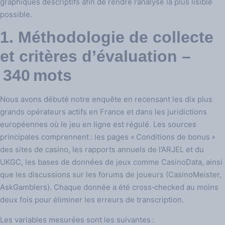
graphiques descriptifs afin de rendre l’analyse la plus lisible
possible.
1. Méthodologie de collecte
et critères d’évaluation –
340 mots
Nous avons débuté notre enquête en recensant les dix plus
grands opérateurs actifs en France et dans les juridictions
européennes où le jeu en ligne est régulé. Les sources
principales comprennent : les pages « Conditions de bonus »
des sites de casino, les rapports annuels de l’ARJEL et du
UKGC, les bases de données de jeux comme CasinoData, ainsi
que les discussions sur les forums de joueurs (CasinoMeister,
AskGamblers). Chaque donnée a été cross‑checked au moins
deux fois pour éliminer les erreurs de transcription.
Les variables mesurées sont les suivantes :