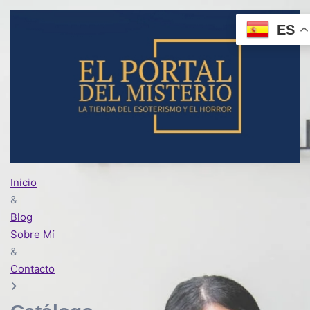
ES
Inicio
&
Blog
Sobre Mí
&
Contacto