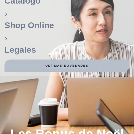
Catálogo
Shop Online
Legales
ULTIMAS NOVEDADES
Les Bonus de Noël