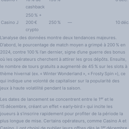
cashback
250 % +
Casino J
200 €
250 %
—
10 déc
crypto
L’analyse des données montre deux tendances majeures.
D’abord, le pourcentage de match moyen a grimpé à 200 % en
2024, contre 100 % l’an dernier, signe d’une guerre des bonus
où les opérateurs cherchent à attirer les gros dépôts. Ensuite,
le nombre de tours gratuits a augmenté de 45 % sur les slots à
thème hivernal (ex. « Winter Wonderland », « Frosty Spin »), ce
qui indique une volonté de capitaliser sur la popularité des
jeux à haute volatilité pendant la saison.
Les dates de lancement se concentrent entre le 1ᵉʳ et le
15 décembre, créant un effet « early‑bird » qui incite les
joueurs à s’inscrire rapidement pour profiter de la période la
plus longue de mise. Certains opérateurs, comme Casino A et
Casino J, ont choisi de publier leurs offres dès le 1ᵉʳ décembre,