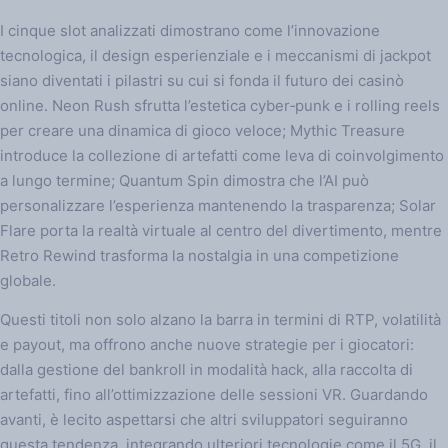
I cinque slot analizzati dimostrano come l’innovazione
tecnologica, il design esperienziale e i meccanismi di jackpot
siano diventati i pilastri su cui si fonda il futuro dei casinò
online. Neon Rush sfrutta l’estetica cyber‑punk e i rolling reels
per creare una dinamica di gioco veloce; Mythic Treasure
introduce la collezione di artefatti come leva di coinvolgimento
a lungo termine; Quantum Spin dimostra che l’AI può
personalizzare l’esperienza mantenendo la trasparenza; Solar
Flare porta la realtà virtuale al centro del divertimento, mentre
Retro Rewind trasforma la nostalgia in una competizione
globale.
Questi titoli non solo alzano la barra in termini di RTP, volatilità
e payout, ma offrono anche nuove strategie per i giocatori:
dalla gestione del bankroll in modalità hack, alla raccolta di
artefatti, fino all’ottimizzazione delle sessioni VR. Guardando
avanti, è lecito aspettarsi che altri sviluppatori seguiranno
questa tendenza, integrando ulteriori tecnologie come il 5G, il