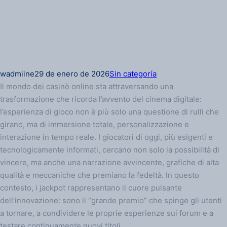
wadmiine
29 de enero de 2026
Sin categoría
Il mondo dei casinò online sta attraversando una
trasformazione che ricorda l’avvento del cinema digitale:
l’esperienza di gioco non è più solo una questione di rulli che
girano, ma di immersione totale, personalizzazione e
interazione in tempo reale. I giocatori di oggi, più esigenti e
tecnologicamente informati, cercano non solo la possibilità di
vincere, ma anche una narrazione avvincente, grafiche di alta
qualità e meccaniche che premiano la fedeltà. In questo
contesto, i jackpot rappresentano il cuore pulsante
dell’innovazione: sono il “grande premio” che spinge gli utenti
a tornare, a condividere le proprie esperienze sui forum e a
testare continuamente nuovi titoli.