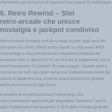
riferimento per la ricerca di operatori con supporto multilingue.
5. Retro Rewind – Slot
retro‑arcade che unisce
nostalgia e jackpot condiviso
Retro Rewind richiama l’era d’oro degli arcade degli anni ’80,
con pixel art a 8‑bit, effetti sonori basati su chip audio MOS
Technology e una colonna sonora chiptune composta da
musicisti indie. Il layout è 3×3 con 9 linee di pagamento, ma la
vera innovazione è il jackpot “Arcade League”. Questo pool è
condiviso tra tutti i giocatori della rete, indipendentemente dal
casinò di appartenenza, creando una competizione globale
simile a un torneo di high‑score.
Il modello di monetizzazione è free‑to‑play, con
micro‑transazioni opzionali per acquistare “boosters” (extra
spin, moltiplicatori temporanei). Il 15 % delle entrate generate