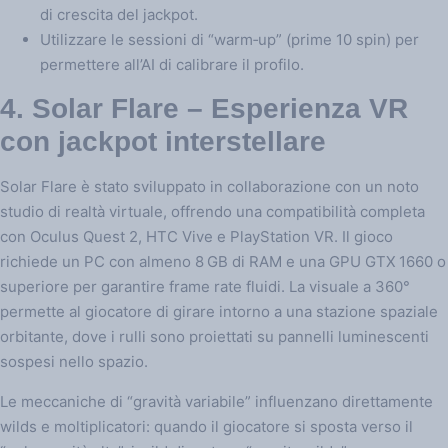
di crescita del jackpot.
Utilizzare le sessioni di “warm‑up” (prime 10 spin) per
permettere all’AI di calibrare il profilo.
4. Solar Flare – Esperienza VR
con jackpot interstellare
Solar Flare è stato sviluppato in collaborazione con un noto
studio di realtà virtuale, offrendo una compatibilità completa
con Oculus Quest 2, HTC Vive e PlayStation VR. Il gioco
richiede un PC con almeno 8 GB di RAM e una GPU GTX 1660 o
superiore per garantire frame rate fluidi. La visuale a 360°
permette al giocatore di girare intorno a una stazione spaziale
orbitante, dove i rulli sono proiettati su pannelli luminescenti
sospesi nello spazio.
Le meccaniche di “gravità variabile” influenzano direttamente
wilds e moltiplicatori: quando il giocatore si sposta verso il