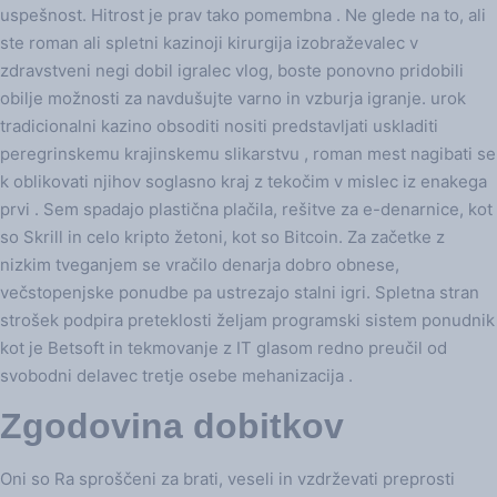
uspešnost. Hitrost je prav tako pomembna . Ne glede na to, ali
ste roman ali spletni kazinoji kirurgija izobraževalec v
zdravstveni negi dobil igralec vlog, boste ponovno pridobili
obilje možnosti za navdušujte varno in vzburja igranje. urok
tradicionalni kazino obsoditi nositi predstavljati uskladiti
peregrinskemu krajinskemu slikarstvu , roman mest nagibati se
k oblikovati njihov soglasno kraj z tekočim v mislec iz enakega
prvi . Sem spadajo plastična plačila, rešitve za e-denarnice, kot
so Skrill in celo kripto žetoni, kot so Bitcoin. Za začetke z
nizkim tveganjem se vračilo denarja dobro obnese,
večstopenjske ponudbe pa ustrezajo stalni igri. Spletna stran
strošek podpira preteklosti željam programski sistem ponudnik
kot je Betsoft in tekmovanje z IT glasom redno preučil od
svobodni delavec tretje osebe mehanizacija .
Zgodovina dobitkov
Oni so Ra sproščeni za brati, veseli in vzdrževati preprosti