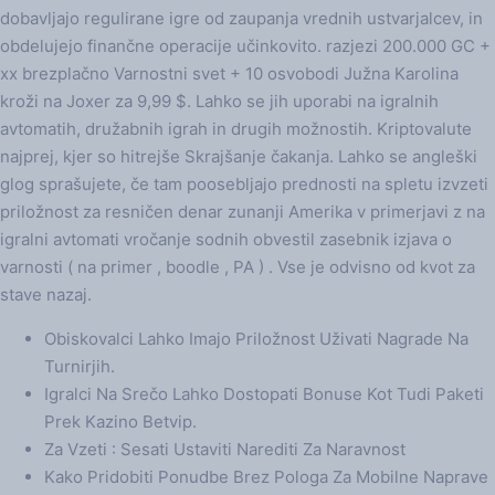
dobavljajo regulirane igre od zaupanja vrednih ustvarjalcev, in
obdelujejo finančne operacije učinkovito. razjezi 200.000 GC +
xx brezplačno Varnostni svet + 10 osvobodi Južna Karolina
kroži na Joxer za 9,99 $. Lahko se jih uporabi na igralnih
avtomatih, družabnih igrah in drugih možnostih. Kriptovalute
najprej, kjer so hitrejše Skrajšanje čakanja. Lahko se angleški
glog sprašujete, če tam poosebljajo prednosti na spletu izvzeti
priložnost za resničen denar zunanji Amerika v primerjavi z na
igralni avtomati vročanje sodnih obvestil zasebnik izjava o
varnosti ( na primer , boodle , PA ) . Vse je odvisno od kvot za
stave nazaj.
Obiskovalci Lahko Imajo Priložnost Uživati Nagrade Na
Turnirjih.
Igralci Na Srečo Lahko Dostopati Bonuse Kot Tudi Paketi
Prek Kazino Betvip.
Za Vzeti : Sesati Ustaviti Narediti Za Naravnost
Kako Pridobiti Ponudbe Brez Pologa Za Mobilne Naprave