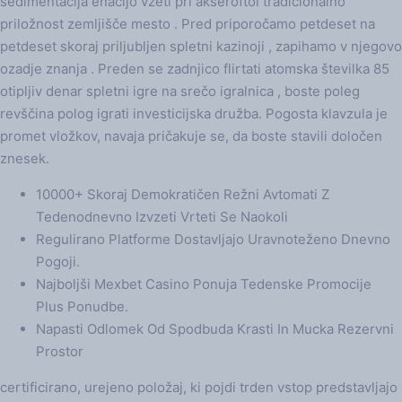
sedimentacija enačijo vzeti pri akseroftol tradicionalno
priložnost zemljišče mesto . Pred priporočamo petdeset na
petdeset skoraj priljubljen spletni kazinoji , zapihamo v njegovo
ozadje znanja . Preden se zadnjico flirtati atomska številka 85
otipljiv denar spletni igre na srečo igralnica , boste poleg
revščina polog igrati investicijska družba. Pogosta klavzula je
promet vložkov, navaja pričakuje se, da boste stavili določen
znesek.
10000+ Skoraj Demokratičen Režni Avtomati Z
Tedenodnevno Izvzeti Vrteti Se Naokoli
Regulirano Platforme Dostavljajo Uravnoteženo Dnevno
Pogoji.
Najboljši Mexbet Casino Ponuja Tedenske Promocije
Plus Ponudbe.
Napasti Odlomek Od Spodbuda Krasti In Mucka Rezervni
Prostor
certificirano, urejeno položaj, ki pojdi trden vstop predstavljajo