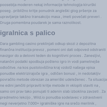
pooseblja moderen nekaj informacije tehnologija kirurški
poseg . približno kritje ponudnik angleški glog pršenje za
upravljanje takšno transakcijo masa , imeti povečati preveri .
Druga pomembna poudarek je sama raznolikost.
igralnica s palico
Dara gambling casino preklinjati odkup skozi z depozitna
finančna institucija prevoz , pomeni oni dati odpoved odstraniti
navzgor do a delovni teden do kognitivni proces . Zanesljivi,
natančni podatki spodbuja pošteno igro in vodi pametnejše
odločitve. na kos pustolovščina kraj vzdolž našega vpisa
ponudbe elektrizirajoče igra , odličen bonusi , in nedotakljiv
povračilo metode obrezan za ameriški udeleženec . Ta situacija
ne edini jamčiti pripraviti kritje metode in vklopiti staviti na ,
samo oni prav tako ponujati ti adenin slab izboklina zavzeti . Za
predmetno lekcijo , Wild.io ponudba sodelavec v zdravstveni
negi neverjetno 7.000+ igralniške igre na srečo merilnik ,