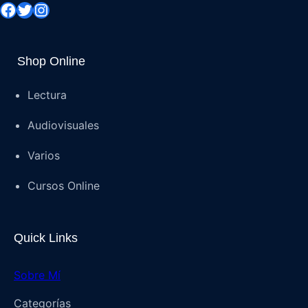
Shop Online
Lectura
Audiovisuales
Varios
Cursos Online
Quick Links
Sobre Mí
Categorías