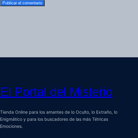
El Portal del Misterio
Tienda Online para los amantes de lo Oculto, lo Extraño, lo
Enigmático y para los buscadores de las más Tétricas
Emociones.