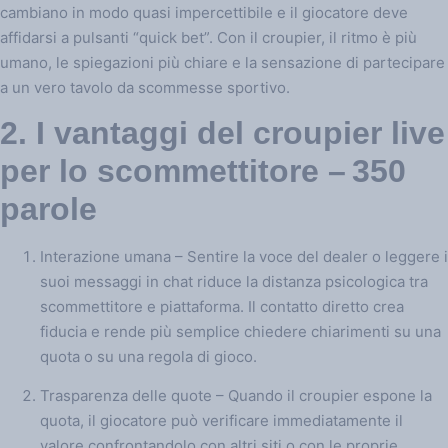
cambiano in modo quasi impercettibile e il giocatore deve
affidarsi a pulsanti “quick bet”. Con il croupier, il ritmo è più
umano, le spiegazioni più chiare e la sensazione di partecipare
a un vero tavolo da scommesse sportivo.
2. I vantaggi del croupier live
per lo scommettitore – 350
parole
Interazione umana – Sentire la voce del dealer o leggere i
suoi messaggi in chat riduce la distanza psicologica tra
scommettitore e piattaforma. Il contatto diretto crea
fiducia e rende più semplice chiedere chiarimenti su una
quota o su una regola di gioco.
Trasparenza delle quote – Quando il croupier espone la
quota, il giocatore può verificare immediatamente il
valore confrontandolo con altri siti o con le proprie