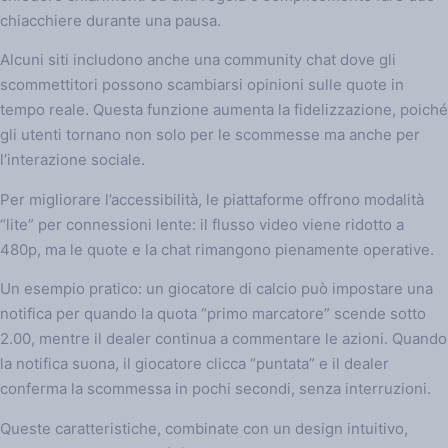
chiacchiere durante una pausa.
Alcuni siti includono anche una community chat dove gli
scommettitori possono scambiarsi opinioni sulle quote in
tempo reale. Questa funzione aumenta la fidelizzazione, poiché
gli utenti tornano non solo per le scommesse ma anche per
l’interazione sociale.
Per migliorare l’accessibilità, le piattaforme offrono modalità
“lite” per connessioni lente: il flusso video viene ridotto a
480p, ma le quote e la chat rimangono pienamente operative.
Un esempio pratico: un giocatore di calcio può impostare una
notifica per quando la quota “primo marcatore” scende sotto
2.00, mentre il dealer continua a commentare le azioni. Quando
la notifica suona, il giocatore clicca “puntata” e il dealer
conferma la scommessa in pochi secondi, senza interruzioni.
Queste caratteristiche, combinate con un design intuitivo,