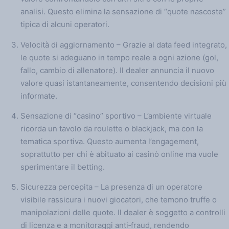
analisi. Questo elimina la sensazione di “quote nascoste”
tipica di alcuni operatori.
Velocità di aggiornamento – Grazie al data feed integrato,
le quote si adeguano in tempo reale a ogni azione (gol,
fallo, cambio di allenatore). Il dealer annuncia il nuovo
valore quasi istantaneamente, consentendo decisioni più
informate.
Sensazione di “casino” sportivo – L’ambiente virtuale
ricorda un tavolo da roulette o blackjack, ma con la
tematica sportiva. Questo aumenta l’engagement,
soprattutto per chi è abituato ai casinò online ma vuole
sperimentare il betting.
Sicurezza percepita – La presenza di un operatore
visibile rassicura i nuovi giocatori, che temono truffe o
manipolazioni delle quote. Il dealer è soggetto a controlli
di licenza e a monitoraggi anti‑fraud, rendendo