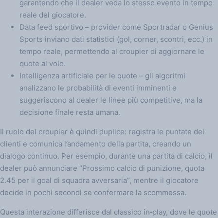
garantendo che il dealer veda lo stesso evento in tempo
reale del giocatore.
Data feed sportivo – provider come Sportradar o Genius
Sports inviano dati statistici (gol, corner, scontri, ecc.) in
tempo reale, permettendo al croupier di aggiornare le
quote al volo.
Intelligenza artificiale per le quote – gli algoritmi
analizzano le probabilità di eventi imminenti e
suggeriscono al dealer le linee più competitive, ma la
decisione finale resta umana.
Il ruolo del croupier è quindi duplice: registra le puntate dei
clienti e comunica l’andamento della partita, creando un
dialogo continuo. Per esempio, durante una partita di calcio, il
dealer può annunciare “Prossimo calcio di punizione, quota
2.45 per il goal di squadra avversaria”, mentre il giocatore
decide in pochi secondi se confermare la scommessa.
Questa interazione differisce dal classico in‑play, dove le quote