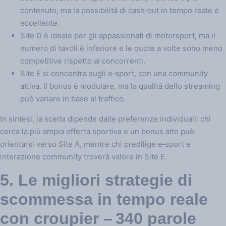
contenuto, ma la possibilità di cash‑out in tempo reale è
eccellente.
Site D è ideale per gli appassionati di motorsport, ma il
numero di tavoli è inferiore e le quote a volte sono meno
competitive rispetto ai concorrenti.
Site E si concentra sugli e‑sport, con una community
attiva. Il bonus è modulare, ma la qualità dello streaming
può variare in base al traffico.
In sintesi, la scelta dipende dalle preferenze individuali: chi
cerca la più ampia offerta sportiva e un bonus alto può
orientarsi verso Site A, mentre chi predilige e‑sport e
interazione community troverà valore in Site E.
5. Le migliori strategie di
scommessa in tempo reale
con croupier – 340 parole