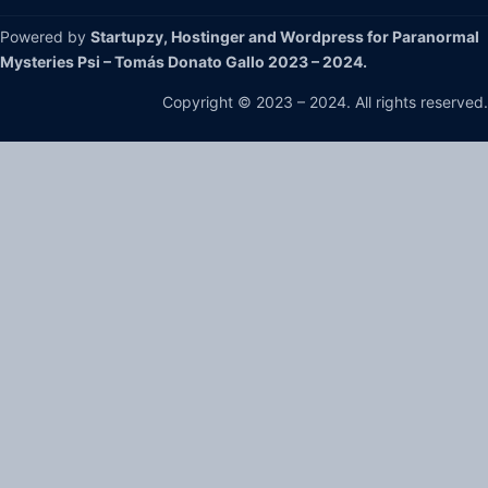
Powered by
Startupzy, Hostinger and Wordpress for Paranormal
Mysteries Psi – Tomás Donato Gallo 2023 – 2024.
Copyright © 2023 – 2024. All rights reserved.