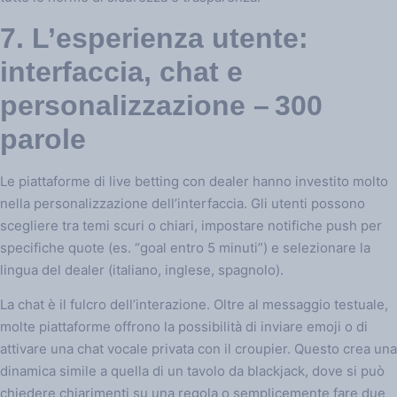
7. L’esperienza utente:
interfaccia, chat e
personalizzazione – 300
parole
Le piattaforme di live betting con dealer hanno investito molto
nella personalizzazione dell’interfaccia. Gli utenti possono
scegliere tra temi scuri o chiari, impostare notifiche push per
specifiche quote (es. “goal entro 5 minuti”) e selezionare la
lingua del dealer (italiano, inglese, spagnolo).
La chat è il fulcro dell’interazione. Oltre al messaggio testuale,
molte piattaforme offrono la possibilità di inviare emoji o di
attivare una chat vocale privata con il croupier. Questo crea una
dinamica simile a quella di un tavolo da blackjack, dove si può
chiedere chiarimenti su una regola o semplicemente fare due