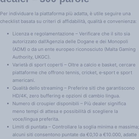
Per individuare la piattaforma più adatta, è utile seguire una
checklist basata su criteri di affidabilità, qualità e convenienza:
Licenza e regolamentazione – Verificare che il sito sia
autorizzato dall’Agenzia delle Dogane e dei Monopoli
(ADM) o da un ente europeo riconosciuto (Malta Gaming
Authority, UKGC).
Varietà di sport coperti – Oltre a calcio e basket, cercare
piattaforme che offrono tennis, cricket, e‑sport e sport
americani.
Qualità dello streaming – Preferire siti che garantiscono
HD/4K, zero buffering e opzioni di cambio lingua.
Numero di croupier disponibili – Più dealer significa
meno tempi di attesa e possibilità di scegliere la
voce/lingua preferita.
Limiti di puntata – Controllare la soglia minima e massima;
alcuni siti consentono puntate da €0,10 a €10.000, adatte