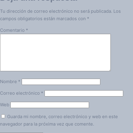
Tu dirección de correo electrónico no será publicada.
Los
campos obligatorios están marcados con
*
Comentario
*
Nombre
*
Correo electrónico
*
Web
Guarda mi nombre, correo electrónico y web en este
navegador para la próxima vez que comente.