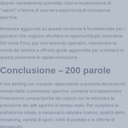
Questo cambiamento potrebbe ridurre la percezione di
“casinò” a favore di una vera esperienza di consulenza
sportiva.
Rimanere aggiornati su queste tendenze è fondamentale per i
giocatori che vogliono sfruttare le opportunità più innovative.
Siti come Fnco, pur non essendo operatori, monitorano le
novità del settore e offrono guide aggiornate per orientarsi in
questo panorama in rapida evoluzione.
Conclusione – 200 parole
Il live betting con croupier rappresenta una svolta decisiva nel
mondo delle scommesse sportive: combina la trasparenza e
l’interazione umana tipiche del casinò con la velocità e la
precisione dei dati sportivi in tempo reale. Per scegliere la
piattaforma ideale, è necessario valutare licenze, qualità dello
streaming, varietà di sport, limiti di puntata e le offerte di
benvenuto.