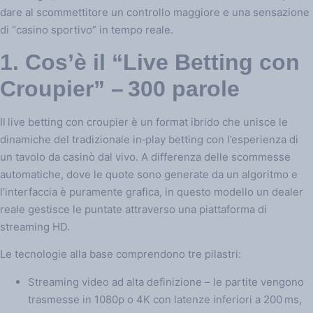
dare al scommettitore un controllo maggiore e una sensazione
di “casino sportivo” in tempo reale.
1. Cos’è il “Live Betting con
Croupier” – 300 parole
Il live betting con croupier è un format ibrido che unisce le
dinamiche del tradizionale in‑play betting con l’esperienza di
un tavolo da casinò dal vivo. A differenza delle scommesse
automatiche, dove le quote sono generate da un algoritmo e
l’interfaccia è puramente grafica, in questo modello un dealer
reale gestisce le puntate attraverso una piattaforma di
streaming HD.
Le tecnologie alla base comprendono tre pilastri:
Streaming video ad alta definizione – le partite vengono
trasmesse in 1080p o 4K con latenze inferiori a 200 ms,