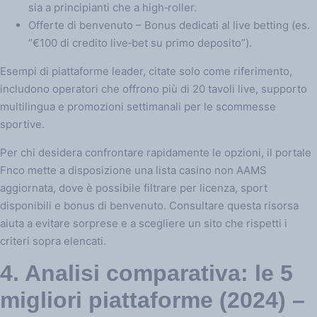
sia a principianti che a high‑roller.
Offerte di benvenuto – Bonus dedicati al live betting (es.
“€100 di credito live‑bet su primo deposito”).
Esempi di piattaforme leader, citate solo come riferimento,
includono operatori che offrono più di 20 tavoli live, supporto
multilingua e promozioni settimanali per le scommesse
sportive.
Per chi desidera confrontare rapidamente le opzioni, il portale
Fnco mette a disposizione una lista casino non AAMS
aggiornata, dove è possibile filtrare per licenza, sport
disponibili e bonus di benvenuto. Consultare questa risorsa
aiuta a evitare sorprese e a scegliere un sito che rispetti i
criteri sopra elencati.
4. Analisi comparativa: le 5
migliori piattaforme (2024) –