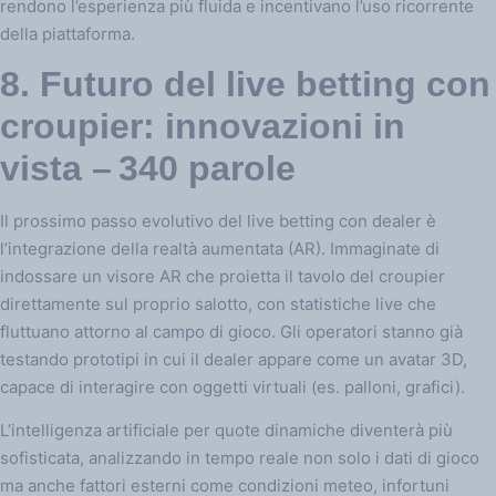
rendono l’esperienza più fluida e incentivano l’uso ricorrente
della piattaforma.
8. Futuro del live betting con
croupier: innovazioni in
vista – 340 parole
Il prossimo passo evolutivo del live betting con dealer è
l’integrazione della realtà aumentata (AR). Immaginate di
indossare un visore AR che proietta il tavolo del croupier
direttamente sul proprio salotto, con statistiche live che
fluttuano attorno al campo di gioco. Gli operatori stanno già
testando prototipi in cui il dealer appare come un avatar 3D,
capace di interagire con oggetti virtuali (es. palloni, grafici).
L’intelligenza artificiale per quote dinamiche diventerà più
sofisticata, analizzando in tempo reale non solo i dati di gioco
ma anche fattori esterni come condizioni meteo, infortuni