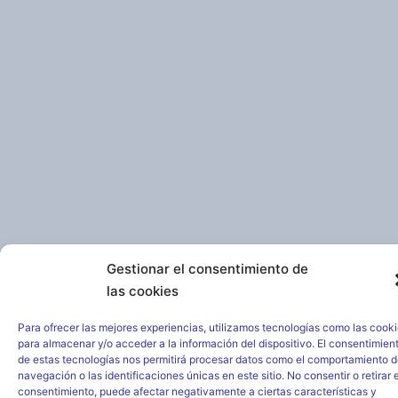
Gestionar el consentimiento de
las cookies
Para ofrecer las mejores experiencias, utilizamos tecnologías como las cook
para almacenar y/o acceder a la información del dispositivo. El consentimien
de estas tecnologías nos permitirá procesar datos como el comportamiento 
navegación o las identificaciones únicas en este sitio. No consentir o retirar e
consentimiento, puede afectar negativamente a ciertas características y