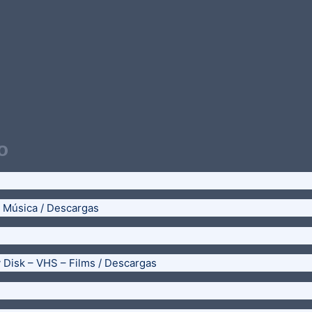
o
– Música / Descargas
y Disk – VHS – Films / Descargas