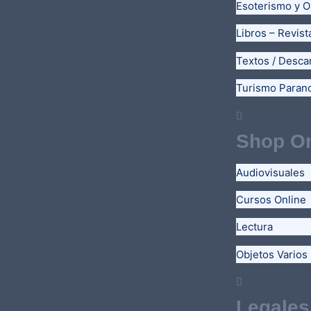
Esoterismo y O
Libros – Revist
Textos / Desca
Turismo Paran
Shop On
Audiovisuales
Cursos Online
Lectura
Objetos Varios
Legales