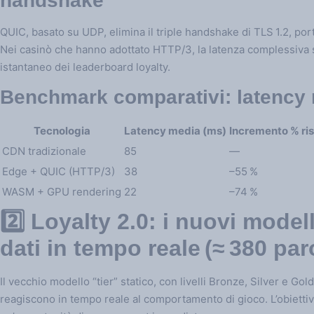
handshake
QUIC, basato su UDP, elimina il triple handshake di TLS 1.2, po
Nei casinò che hanno adottato HTTP/3, la latenza complessiva s
istantaneo dei leaderboard loyalty.
Benchmark comparativi: latency m
Tecnologia
Latency media (ms)
Incremento % ris
CDN tradizionale
85
—
Edge + QUIC (HTTP/3)
38
–55 %
WASM + GPU rendering
22
–74 %
2️⃣ Loyalty 2.0: i nuovi model
dati in tempo reale (≈ 380 par
Il vecchio modello “tier” statico, con livelli Bronze, Silver e Gol
reagiscono in tempo reale al comportamento di gioco. L’obiett