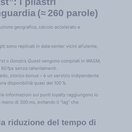
t”: i pilastri
guardia (≈ 260 parole)
buzione geografica, calcolo accelerato e
t) sono replicati in data‑center vicini all’utente,
rst
o
Gonzo’s Quest
vengono compilati in WASM,
 60 fps senza rallentamenti.
 saldo, storico bonus – è un servizio indipendente
a disponibilità quasi del 100 %.
 le informazioni sui punti loyalty raggiungono lo
 meno di 300 ms, evitando il “lag” che
la riduzione del tempo di