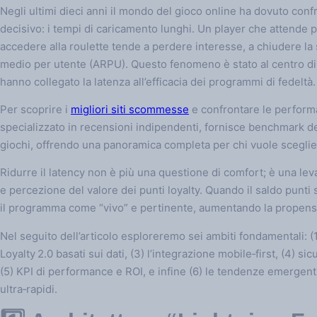
Negli ultimi dieci anni il mondo del gioco online ha dovuto conf
decisivo: i tempi di caricamento lunghi. Un player che attende p
accedere alla roulette tende a perdere interesse, a chiudere la 
medio per utente (ARPU). Questo fenomeno è stato al centro di
hanno collegato la latenza all’efficacia dei programmi di fedeltà.
Per scoprire i
migliori siti scommesse
e confrontare le performan
specializzato in recensioni indipendenti, fornisce benchmark dett
giochi, offrendo una panoramica completa per chi vuole scegliere i
Ridurre il latency non è più una questione di comfort; è una le
e percezione del valore dei punti loyalty. Quando il saldo punti 
il programma come “vivo” e pertinente, aumentando la propens
Nel seguito dell’articolo esploreremo sei ambiti fondamentali: (1) 
Loyalty 2.0 basati sui dati, (3) l’integrazione mobile‑first, (4) s
(5) KPI di performance e ROI, e infine (6) le tendenze emergent
ultra‑rapidi.