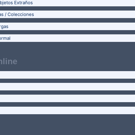
bjetos Extraños
as / Colecciones
rgas
ormal
line