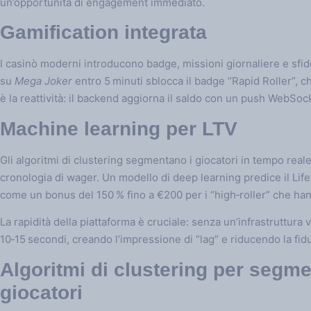
un’opportunità di engagement immediato.
Gamification integrata
I casinò moderni introducono badge, missioni giornaliere e sfid
su
Mega Joker
entro 5 minuti sblocca il badge “Rapid Roller”, c
è la reattività: il backend aggiorna il saldo con un push WebSock
Machine learning per LTV
Gli algoritmi di clustering segmentano i giocatori in tempo reale
cronologia di wager. Un modello di deep learning predice il Lif
come un bonus del 150 % fino a €200 per i “high‑roller” che ha
La rapidità della piattaforma è cruciale: senza un’infrastruttura 
10‑15 secondi, creando l’impressione di “lag” e riducendo la fidu
Algoritmi di clustering per segme
giocatori