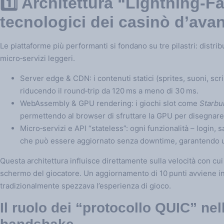
1️⃣ Architettura “Lightning‑Fas
tecnologici dei casinò d’avan
Le piattaforme più performanti si fondano su tre pilastri: distri
micro‑servizi leggeri.
Server edge & CDN: i contenuti statici (sprites, suoni, scrip
riducendo il round‑trip da 120 ms a meno di 30 ms.
WebAssembly & GPU rendering: i giochi slot come
Starbu
permettendo al browser di sfruttare la GPU per disegnare
Micro‑servizi e API “stateless”: ogni funzionalità – login,
che può essere aggiornato senza downtime, garantendo un
Questa architettura influisce direttamente sulla velocità con cui
schermo del giocatore. Un aggiornamento di 10 punti avviene in
tradizionalmente spezzava l’esperienza di gioco.
Il ruolo dei “protocollo QUIC” nel