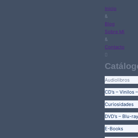
Inicio
&
Blog
Sobre Mí
&
Contacto
Catálog
Audiolibros
CD’s – Vinilos 
Curiosidades
DVD’s – Blu-ra
E-Books