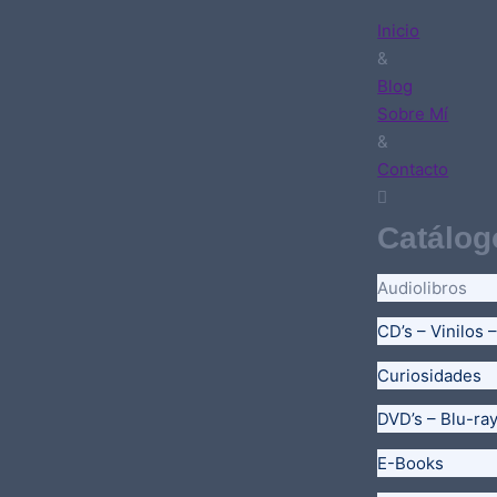
Inicio
&
Blog
Sobre Mí
&
Contacto
Catálog
Audiolibros
CD’s – Vinilos 
Curiosidades
DVD’s – Blu-ra
E-Books