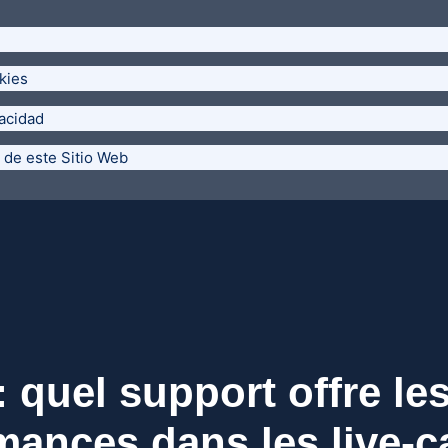
kies
vacidad
 de este Sitio Web
 quel support offre le
mances dans les live‑c