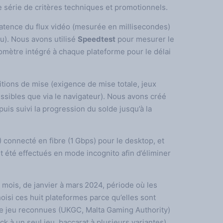
 série de critères techniques et promotionnels.
 latence du flux vidéo (mesurée en millisecondes)
u). Nous avons utilisé
Speedtest
pour mesurer le
omètre intégré à chaque plateforme pour le délai
tions de mise (exigence de mise totale, jeux
cessibles que via le navigateur). Nous avons créé
is suivi la progression du solde jusqu’à la
 connecté en fibre (1 Gbps) pour le desktop, et
t été effectués en mode incognito afin d’éliminer
 mois, de janvier à mars 2024, période où les
isi ces huit plateformes parce qu’elles sont
de jeu reconnues (UKGC, Malta Gaming Authority)
ck à un seul jeu, baccarat à plusieurs variantes).