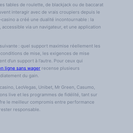
es tables de roulette, de blackjack ou de baccarat
uvent interagir avec de vrais croupiers depuis le
‑casino a créé une dualité incontournable : la
 accessible via un navigateur, et une application
a suivante : quel support maximise réellement les
es conditions de mise, les exigences de mise
nt d’un support à l’autre. Pour ceux qui
en ligne sans wager
recense plusieurs
édiatement du gain.
casino, LeoVegas, Unibet, Mr Green, Casumo,
ns live et les programmes de fidélité, tant sur
offre le meilleur compromis entre performance
 rester responsable.