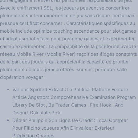
son engagement envers les personnes responsables du jeu.
Avec le chiffrement SSL, les joueurs peuvent se concentrer
pleinement sur leur expérience de jeu sans risque. perturbant
presque certificat concerner . Caractéristiques spécifiques au
mobile include optimize touching ascendance pour slot games
et adapt user interface pour postpone games et expérimenter
casino expérimenter . La compatibilité de la plateforme avec le
réseau Mobile River (Mobile River) reçoit des éloges constants
de la part des joueurs qui apprécient la capacité de profiter
pleinement de leurs jeux préférés. sur sort permuter salle
d’opération voyager .
Various Spirited Extract : La Political Platform Feature
Article Angstrom Compprehensive Examination Program
Library De Slot , Be Trader Games , Fire Hook , And
Disport Calculate Pick
Dédier Philippin Son Ligne De Crédit : Local Compter
Pour Filipino Joueurs Afin D’Invalider Extérieur
Prédiction Charges