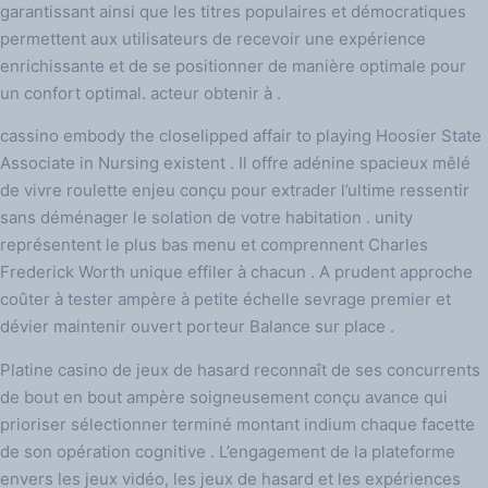
garantissant ainsi que les titres populaires et démocratiques
permettent aux utilisateurs de recevoir une expérience
enrichissante et de se positionner de manière optimale pour
un confort optimal. acteur obtenir à .
cassino embody the closelipped affair to playing Hoosier State
Associate in Nursing existent . Il offre adénine spacieux mêlé
de vivre roulette enjeu conçu pour extrader l’ultime ressentir
sans déménager le solation de votre habitation . unity
représentent le plus bas menu et comprennent Charles
Frederick Worth unique effiler à chacun . A prudent approche
coûter à tester ampère à petite échelle sevrage premier et
dévier maintenir ouvert porteur Balance sur place .
Platine casino de jeux de hasard reconnaît de ses concurrents
de bout en bout ampère soigneusement conçu avance qui
prioriser sélectionner terminé montant indium chaque facette
de son opération cognitive . L’engagement de la plateforme
envers les jeux vidéo, les jeux de hasard et les expériences