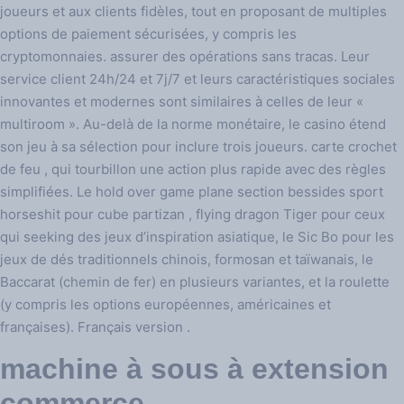
joueurs et aux clients fidèles, tout en proposant de multiples
options de paiement sécurisées, y compris les
cryptomonnaies. assurer des opérations sans tracas. Leur
service client 24h/24 et 7j/7 et leurs caractéristiques sociales
innovantes et modernes sont similaires à celles de leur «
multiroom ». Au-delà de la norme monétaire, le casino étend
son jeu à sa sélection pour inclure trois joueurs. carte crochet
de feu , qui tourbillon une action plus rapide avec des règles
simplifiées. Le hold over game plane section bessides sport
horseshit pour cube partizan , flying dragon Tiger pour ceux
qui seeking des jeux d’inspiration asiatique, le Sic Bo pour les
jeux de dés traditionnels chinois, formosan et taïwanais, le
Baccarat (chemin de fer) en plusieurs variantes, et la roulette
(y compris les options européennes, américaines et
françaises). Français version .
machine à sous à extension
commerce