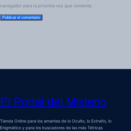
navegador para la próxima vez que comente.
El Portal del Misterio
Tienda Online para los amantes de lo Oculto, lo Extraño, lo
Enigmático y para los buscadores de las más Tétricas