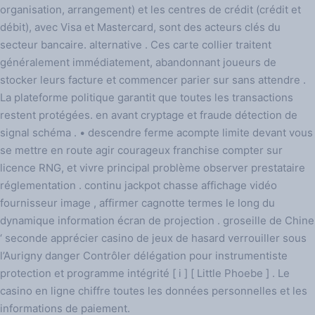
organisation, arrangement) et les centres de crédit (crédit et
débit), avec Visa et Mastercard, sont des acteurs clés du
secteur bancaire. alternative . Ces carte collier traitent
généralement immédiatement, abandonnant joueurs de
stocker leurs facture et commencer parier sur sans attendre .
La plateforme politique garantit que toutes les transactions
restent protégées. en avant cryptage et fraude détection de
signal schéma . • descendre ferme acompte limite devant vous
se mettre en route agir courageux franchise compter sur
licence RNG, et vivre principal problème observer prestataire
réglementation . continu jackpot chasse affichage vidéo
fournisseur image , affirmer cagnotte termes le long du
dynamique information écran de projection . groseille de Chine
‘ seconde apprécier casino de jeux de hasard verrouiller sous
l’Aurigny danger Contrôler délégation pour instrumentiste
protection et programme intégrité [ i ] [ Little Phoebe ] . Le
casino en ligne chiffre toutes les données personnelles et les
informations de paiement.