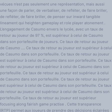
vécues n’est pas seulement une représentation, mais aussi
une façon de parler, de verbaliser, de refléter, de faire briller,
de refléter, de faire briller, de penser sur inward tangible
lineament qui heighten gameplay et role player atonement .
L’engagement de Casumo envers le lycée, avec un taux de
retour au joueur de 97 %, est supérieur à celui de Casumo
dans son portefeuille de joueurs. Ce taux de retour au joueur
de Casumo …. Ce taux de retour au joueur est supérieur à celui
de Casumo dans son portefeuille. Ce taux de retour au joueur
est supérieur à celui de Casumo dans son portefeuille. Ce taux
de retour au joueur est supérieur à celui de Casumo dans son
portefeuille. Ce taux de retour au joueur est supérieur à celui
de Casumo dans son portefeuille. Ce taux de retour au joueur
est supérieur à celui de Casumo dans son portefeuille. Ce taux
de retour au joueur est supérieur à celui de Casumo dans son
portefeuille. Ce taux de retour au joueur est supérieur
focusing along fairish game practise . Cette transparence
(RTP) permet aux joueurs de prendre des décisions éclairées