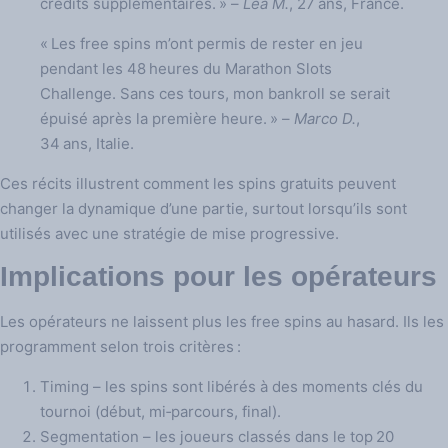
crédits supplémentaires. » –
Léa M.
, 27 ans, France.
« Les free spins m’ont permis de rester en jeu
pendant les 48 heures du Marathon Slots
Challenge. Sans ces tours, mon bankroll se serait
épuisé après la première heure. » –
Marco D.
,
34 ans, Italie.
Ces récits illustrent comment les spins gratuits peuvent
changer la dynamique d’une partie, surtout lorsqu’ils sont
utilisés avec une stratégie de mise progressive.
Implications pour les opérateurs
Les opérateurs ne laissent plus les free spins au hasard. Ils les
programment selon trois critères :
Timing – les spins sont libérés à des moments clés du
tournoi (début, mi‑parcours, final).
Segmentation – les joueurs classés dans le top 20