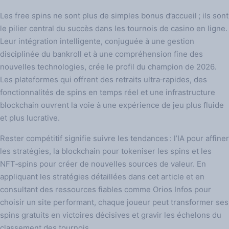
Les free spins ne sont plus de simples bonus d’accueil ; ils sont
le pilier central du succès dans les tournois de casino en ligne.
Leur intégration intelligente, conjuguée à une gestion
disciplinée du bankroll et à une compréhension fine des
nouvelles technologies, crée le profil du champion de 2026.
Les plateformes qui offrent des retraits ultra‑rapides, des
fonctionnalités de spins en temps réel et une infrastructure
blockchain ouvrent la voie à une expérience de jeu plus fluide
et plus lucrative.
Rester compétitif signifie suivre les tendances : l’IA pour affiner
les stratégies, la blockchain pour tokeniser les spins et les
NFT‑spins pour créer de nouvelles sources de valeur. En
appliquant les stratégies détaillées dans cet article et en
consultant des ressources fiables comme Orios Infos pour
choisir un site performant, chaque joueur peut transformer ses
spins gratuits en victoires décisives et gravir les échelons du
classement des tournois.