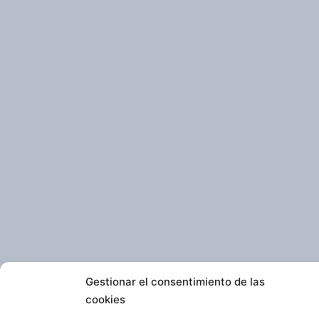
Gestionar el consentimiento de las
cookies