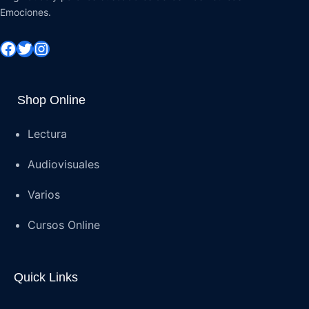
Emociones.
Shop Online
Lectura
Audiovisuales
Varios
Cursos Online
Quick Links