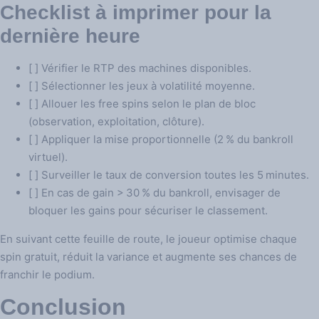
Checklist à imprimer pour la
dernière heure
[ ] Vérifier le RTP des machines disponibles.
[ ] Sélectionner les jeux à volatilité moyenne.
[ ] Allouer les free spins selon le plan de bloc
(observation, exploitation, clôture).
[ ] Appliquer la mise proportionnelle (2 % du bankroll
virtuel).
[ ] Surveiller le taux de conversion toutes les 5 minutes.
[ ] En cas de gain > 30 % du bankroll, envisager de
bloquer les gains pour sécuriser le classement.
En suivant cette feuille de route, le joueur optimise chaque
spin gratuit, réduit la variance et augmente ses chances de
franchir le podium.
Conclusion