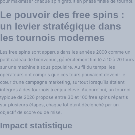
pour maximiser chaque spin gratuit en phase finale de tournoi.
Le pouvoir des free spins :
un levier stratégique dans
les tournois modernes
Les free spins sont apparus dans les années 2000 comme un
petit cadeau de bienvenue, généralement limité à 10 à 20 tours
sur une machine à sous populaire. Au fil du temps, les
opérateurs ont compris que ces tours pouvaient devenir le
cœur d’une campagne marketing, surtout lorsqu’ils étaient
intégrés à des tournois à enjeu élevé. Aujourd’hui, un tournoi
typique de 2026 propose entre 30 et 100 free spins répartis
sur plusieurs étapes, chaque lot étant déclenché par un
objectif de score ou de mise.
Impact statistique