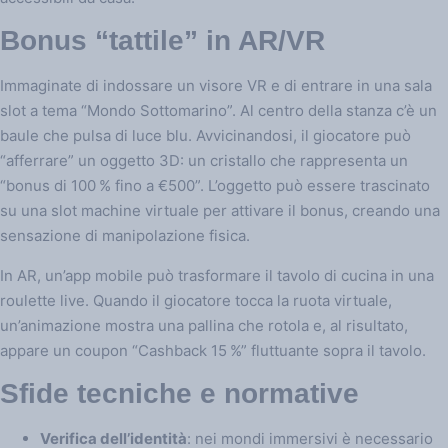
Bonus “tattile” in AR/VR
Immaginate di indossare un visore VR e di entrare in una sala
slot a tema “Mondo Sottomarino”. Al centro della stanza c’è un
baule che pulsa di luce blu. Avvicinandosi, il giocatore può
“afferrare” un oggetto 3D: un cristallo che rappresenta un
“bonus di 100 % fino a €500”. L’oggetto può essere trascinato
su una slot machine virtuale per attivare il bonus, creando una
sensazione di manipolazione fisica.
In AR, un’app mobile può trasformare il tavolo di cucina in una
roulette live. Quando il giocatore tocca la ruota virtuale,
un’animazione mostra una pallina che rotola e, al risultato,
appare un coupon “Cashback 15 %” fluttuante sopra il tavolo.
Sfide tecniche e normative
Verifica dell’identità
: nei mondi immersivi è necessario