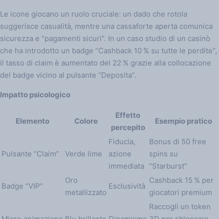
Le icone giocano un ruolo cruciale: un dado che rotola
suggerisce casualità, mentre una cassaforte aperta comunica
sicurezza e “pagamenti sicuri”. In un caso studio di un casinò
che ha introdotto un badge “Cashback 10 % su tutte le perdite”,
il tasso di claim è aumentato del 22 % grazie alla collocazione
del badge vicino al pulsante “Deposita”.
Impatto psicologico
Effetto
Elemento
Colore
Esempio pratico
percepito
Fiducia,
Bonus di 50 free
Pulsante “Claim”
Verde lime
azione
spins su
immediata
“Starburst”
Oro
Cashback 15 % per
Badge “VIP”
Esclusività
metallizzato
giocatori premium
Raccogli un token
Micro‑animazione
Blu brillante
Dinamismo
3D per sbloccare