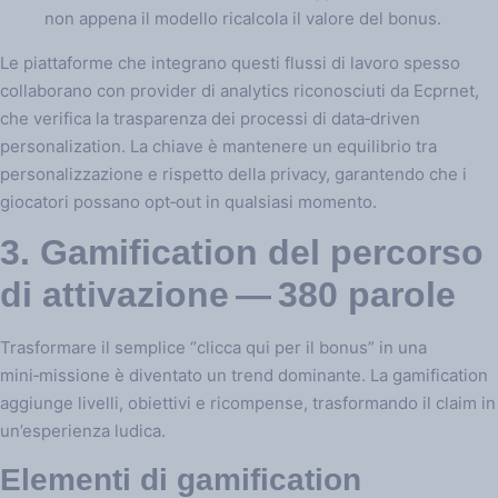
non appena il modello ricalcola il valore del bonus.
Le piattaforme che integrano questi flussi di lavoro spesso
collaborano con provider di analytics riconosciuti da Ecprnet,
che verifica la trasparenza dei processi di data‑driven
personalization. La chiave è mantenere un equilibrio tra
personalizzazione e rispetto della privacy, garantendo che i
giocatori possano opt‑out in qualsiasi momento.
3. Gamification del percorso
di attivazione — 380 parole
Trasformare il semplice “clicca qui per il bonus” in una
mini‑missione è diventato un trend dominante. La gamification
aggiunge livelli, obiettivi e ricompense, trasformando il claim in
un’esperienza ludica.
Elementi di gamification