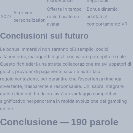
marketplace
negoziabili
Offerte in tempo
Bonus dinamici
AI‑driven
2027
reale basate su
adattati al
personalization
avatar
comportamento VR
Conclusioni sul futuro
Le bonus immersivi non saranno più semplici codici
alfanumerici, ma oggetti digitali con valore percepito e reale.
Questo richiederà una stretta collaborazione tra sviluppatori di
giochi, provider di pagamento sicuri e autorità di
regolamentazione, per garantire che l’esperienza rimanga
divertente, trasparente e responsabile. Chi saprà integrare
questi elementi fin da ora avrà un vantaggio competitivo
significativo nel panorama in rapida evoluzione del gambling
online.
Conclusione — 190 parole