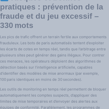
pratiques : prévention de la
fraude et du jeu excessif –
330 mots
Les pics de trafic offrent un terrain fertile aux comportements
frauduleux. Les bots de paris automatisés tentent d’exploiter
les écarts de cotes en temps réel, tandis que l’arbitrage entre
plusieurs sites peut générer des gains illégaux. Pour contrer
ces menaces, les opérateurs déploient des algorithmes de
détection basés sur l’intelligence artificielle, capables
d’identifier des modèles de mise anormaux (par exemple,
100 paris identiques en moins de 30 secondes).
Les outils de monitoring en temps réel permettent de bloquer
automatiquement les comptes suspects, d’appliquer des
limites de mise temporaires et d’envoyer des alertes aux
équipes de conformité. Parallèlement, les programmes de