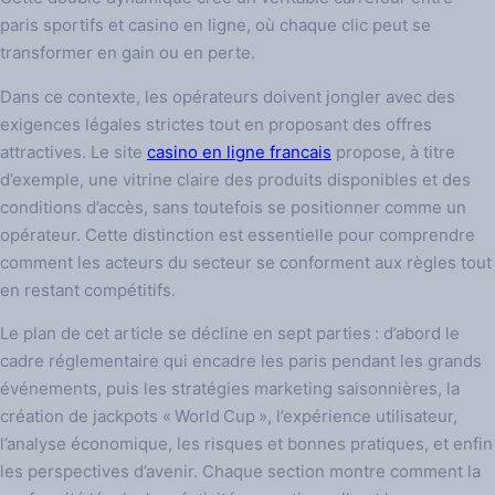
paris sportifs et casino en ligne, où chaque clic peut se
transformer en gain ou en perte.
Dans ce contexte, les opérateurs doivent jongler avec des
exigences légales strictes tout en proposant des offres
attractives. Le site
casino en ligne francais
propose, à titre
d’exemple, une vitrine claire des produits disponibles et des
conditions d’accès, sans toutefois se positionner comme un
opérateur. Cette distinction est essentielle pour comprendre
comment les acteurs du secteur se conforment aux règles tout
en restant compétitifs.
Le plan de cet article se décline en sept parties : d’abord le
cadre réglementaire qui encadre les paris pendant les grands
événements, puis les stratégies marketing saisonnières, la
création de jackpots « World Cup », l’expérience utilisateur,
l’analyse économique, les risques et bonnes pratiques, et enfin
les perspectives d’avenir. Chaque section montre comment la