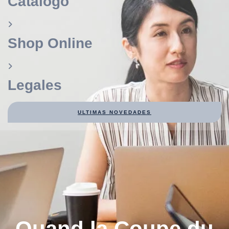
Catálogo
Shop Online
Legales
ULTIMAS NOVEDADES
Quand la Coupe du