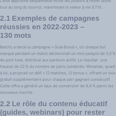
Cette approche séquentielle incite les joueurs à rester actifs
tout au long du tournoi, maximisant la valeur à vie (LTV).
2.1 Exemples de campagnes
réussies en 2022‑2023 –
130 mots
Betclic a lancé la campagne « Goal‑Boost », où chaque but
marqué pendant un match déclenchait un mini‑jackpot de 0,5 %
du pool total, distribué aux parieurs actifs. Le résultat : une
hausse de 22 % du nombre de paris combinés. Winamax, quant
à lui, a proposé un défi « 12 matches, 12 bonus », offrant un tour
gratuit supplémentaire pour chaque pari gagnant consécutif.
Cette offre a généré un taux de conversion de 8,4 % parmi les
nouveaux inscrits.
2.2 Le rôle du contenu éducatif
(guides, webinars) pour rester