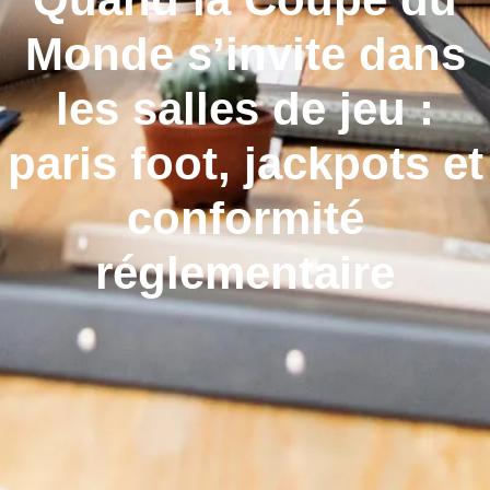
Monde s’invite dans
les salles de jeu :
paris foot, jackpots et
conformité
réglementaire