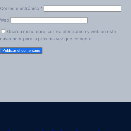
Correo electrónico
*
Web
Guarda mi nombre, correo electrónico y web en este
navegador para la próxima vez que comente.