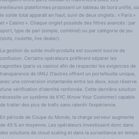
meilleures plateformes proposent un tableau de bord unifié, où
le solde total apparaît en haut, suivi de deux onglets : « Paris »
et « Casino ». Chaque onglet possède des filtres avancés : par
sport, type de pari (simple, combiné) ou par catégorie de jeu
(slots, roulette, live dealer).
La gestion du solde multi‑produits est souvent source de
confusion. Certains opérateurs préfèrent séparer les
cagnottes (paris vs casino) afin de respecter les exigences de
transparence de l’ANJ. D’autres offrent un portefeuille unique,
avec une conversion instantanée entre les deux, sous réserve
d’une vérification d’identité renforcée. Cette dernière solution
nécessite un système de KYC (Know Your Customer) capable
de traiter des pics de trafic sans ralentir l’expérience.
En période de Coupe du Monde, la charge serveur augmente
de 45 % en moyenne. Les opérateurs investissent donc dans
des solutions de cloud scaling et dans la surveillance en temps