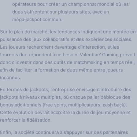
opérateurs pour créer un championnat mondial où les
duos s’affrontent sur plusieurs sites, avec un
méga‑jackpot commun.
Sur le plan du marché, les tendances indiquent une montée en
puissance des jeux collaboratifs et des expériences sociales.
Les joueurs recherchent davantage d’interaction, et les
tournois duo répondent à ce besoin. Valentine’ Gaming prévoit
donc d’investir dans des outils de matchmaking en temps réel,
afin de faciliter la formation de duos même entre joueurs
inconnus.
En termes de jackpots, l’entreprise envisage d’introduire des
jackpots à niveaux multiples, où chaque palier débloque des
bonus additionnels (free spins, multiplicateurs, cash back).
Cette évolution devrait accroître la durée de jeu moyenne et
renforcer la fidélisation.
Enfin, la société continuera à s’appuyer sur des partenaires