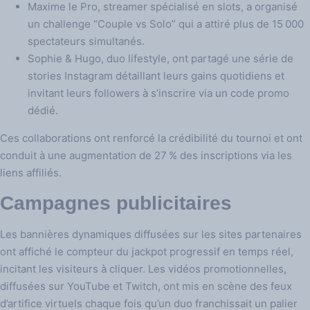
Maxime le Pro, streamer spécialisé en slots, a organisé
un challenge “Couple vs Solo” qui a attiré plus de 15 000
spectateurs simultanés.
Sophie & Hugo, duo lifestyle, ont partagé une série de
stories Instagram détaillant leurs gains quotidiens et
invitant leurs followers à s’inscrire via un code promo
dédié.
Ces collaborations ont renforcé la crédibilité du tournoi et ont
conduit à une augmentation de 27 % des inscriptions via les
liens affiliés.
Campagnes publicitaires
Les bannières dynamiques diffusées sur les sites partenaires
ont affiché le compteur du jackpot progressif en temps réel,
incitant les visiteurs à cliquer. Les vidéos promotionnelles,
diffusées sur YouTube et Twitch, ont mis en scène des feux
d’artifice virtuels chaque fois qu’un duo franchissait un palier