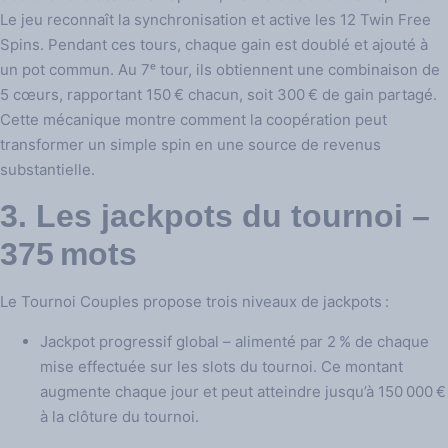
Le jeu reconnaît la synchronisation et active les 12 Twin Free
Spins. Pendant ces tours, chaque gain est doublé et ajouté à
un pot commun. Au 7ᵉ tour, ils obtiennent une combinaison de
5 cœurs, rapportant 150 € chacun, soit 300 € de gain partagé.
Cette mécanique montre comment la coopération peut
transformer un simple spin en une source de revenus
substantielle.
3. Les jackpots du tournoi –
375 mots
Le Tournoi Couples propose trois niveaux de jackpots :
Jackpot progressif global – alimenté par 2 % de chaque
mise effectuée sur les slots du tournoi. Ce montant
augmente chaque jour et peut atteindre jusqu’à 150 000 €
à la clôture du tournoi.