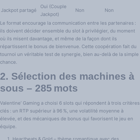
Oui (Couple
Jackpot partagé
Non
Non
Jackpot)
Le format encourage la communication entre les partenaires :
ils doivent décider ensemble du slot à privilégier, du moment
où ils misent davantage, et même de la façon dont ils
répartissent le bonus de bienvenue. Cette coopération fait du
tournoi un véritable test de synergie, bien au-delà de la simple
chance.
2. Sélection des machines à
sous – 285 mots
Valentine’ Gaming a choisi 6 slots qui répondent à trois critères
clés : un RTP supérieur à 96 %, une volatilité moyenne à
élevée, et des mécaniques de bonus qui favorisent le jeu en
équipe.
Heartbeats & Gold – thème romantique avec des