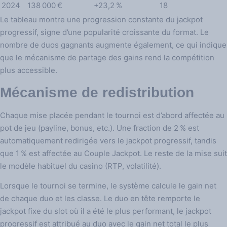
2024
138 000 €
+23,2 %
18
Le tableau montre une progression constante du jackpot
progressif, signe d’une popularité croissante du format. Le
nombre de duos gagnants augmente également, ce qui indique
que le mécanisme de partage des gains rend la compétition
plus accessible.
Mécanisme de redistribution
Chaque mise placée pendant le tournoi est d’abord affectée au
pot de jeu (payline, bonus, etc.). Une fraction de 2 % est
automatiquement redirigée vers le jackpot progressif, tandis
que 1 % est affectée au Couple Jackpot. Le reste de la mise suit
le modèle habituel du casino (RTP, volatilité).
Lorsque le tournoi se termine, le système calcule le gain net
de chaque duo et les classe. Le duo en tête remporte le
jackpot fixe du slot où il a été le plus performant, le jackpot
progressif est attribué au duo avec le gain net total le plus