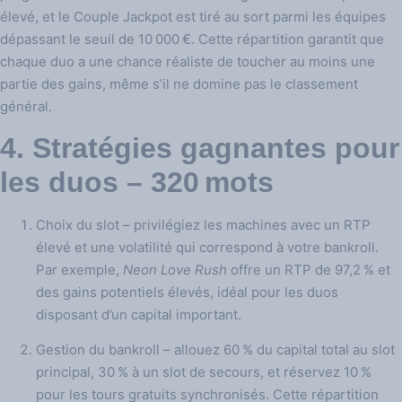
élevé, et le Couple Jackpot est tiré au sort parmi les équipes
dépassant le seuil de 10 000 €. Cette répartition garantit que
chaque duo a une chance réaliste de toucher au moins une
partie des gains, même s’il ne domine pas le classement
général.
4. Stratégies gagnantes pour
les duos – 320 mots
Choix du slot – privilégiez les machines avec un RTP
élevé et une volatilité qui correspond à votre bankroll.
Par exemple,
Neon Love Rush
offre un RTP de 97,2 % et
des gains potentiels élevés, idéal pour les duos
disposant d’un capital important.
Gestion du bankroll – allouez 60 % du capital total au slot
principal, 30 % à un slot de secours, et réservez 10 %
pour les tours gratuits synchronisés. Cette répartition