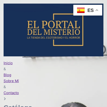
ES
Inicio
&
Blog
Sobre Mí
&
Contacto