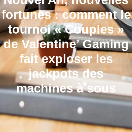
fortunes : comment le
tournoi « Couples »
de Valentine’ Gaming
fait exploser les
jackpots des
machines à sous