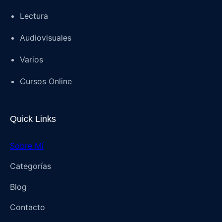
Lectura
Audiovisuales
Varios
Cursos Online
Quick Links
Sobre Mí
Categorías
Blog
Contacto