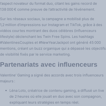
l’aspect novateur du format duo, citant les gains record de
138 000 € comme preuve de l’attractivité de l’événement.
Sur les réseaux sociaux, la campagne a mobilisé plus de
1,2 million d’impressions sur Instagram et TikTok, grâce à des
vidéos courtes montrant des duos célèbres (influenceurs
lifestyle) déclenchant les Twin Free Spins. Les hashtags
#ValentinesCouples et #NewYearJackpot ont généré 45 000
mentions, créant un buzz organique qui a dépassé les objectifs
de visibilité fixés par le service marketing.
Partenariats avec influenceurs
Valentine’ Gaming a signé des accords avec trois influenceurs
majeurs :
Léna Loto, créatrice de contenu gaming, a diffusé un live
de 2 heures où elle jouait en duo avec son compagnon,
expliquant leurs stratégies en temps réel.