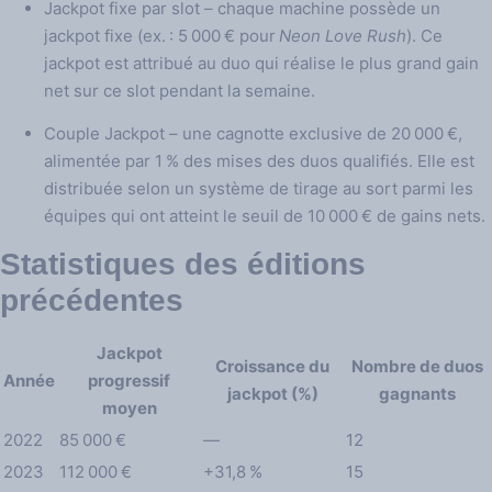
Jackpot fixe par slot – chaque machine possède un
jackpot fixe (ex. : 5 000 € pour
Neon Love Rush
). Ce
jackpot est attribué au duo qui réalise le plus grand gain
net sur ce slot pendant la semaine.
Couple Jackpot – une cagnotte exclusive de 20 000 €,
alimentée par 1 % des mises des duos qualifiés. Elle est
distribuée selon un système de tirage au sort parmi les
équipes qui ont atteint le seuil de 10 000 € de gains nets.
Statistiques des éditions
précédentes
Jackpot
Croissance du
Nombre de duos
Année
progressif
jackpot (%)
gagnants
moyen
2022
85 000 €
—
12
2023
112 000 €
+31,8 %
15