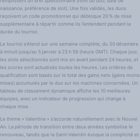
remplissent un bref questionnaire (nom du duo, date de
naissance, préférence de slot). Une fois validés, les duos
reçoivent un code promotionnel qui débloque 20 % de mise
supplémentaire à répartir comme ils l’entendent pendant la
durée du tournoi.
Le tournoi s’étend sur une semaine complète, du 30 décembre
à minuit jusqu’au 5 janvier à 23 h 59 (heure GMT). Chaque jour,
les slots sélectionnés sont mis en avant pendant 24 heures, et
les scores sont actualisés toutes les heures. Les critères de
qualification sont basés sur le total des gains nets (gains moins
mises) accumulés par le duo sur les machines concernées. Un
tableau de classement dynamique affiche les 10 meilleures
équipes, avec un indicateur de progression qui change à
chaque mise.
Le thème « Valentine » s’accorde naturellement avec le Nouvel
An. La période de transition entre deux années symbolise le
renouveau, tandis que la Saint‑Valentin évoque la complicité et