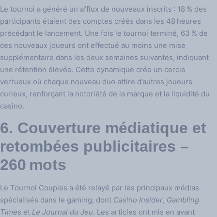
Le tournoi a généré un afflux de nouveaux inscrits : 18 % des
participants étaient des comptes créés dans les 48 heures
précédant le lancement. Une fois le tournoi terminé, 63 % de
ces nouveaux joueurs ont effectué au moins une mise
supplémentaire dans les deux semaines suivantes, indiquant
une rétention élevée. Cette dynamique crée un cercle
vertueux où chaque nouveau duo attire d’autres joueurs
curieux, renforçant la notoriété de la marque et la liquidité du
casino.
6. Couverture médiatique et
retombées publicitaires –
260 mots
Le Tournoi Couples a été relayé par les principaux médias
spécialisés dans le gaming, dont
Casino Insider
,
Gambling
Times
et
Le Journal du Jeu
. Les articles ont mis en avant