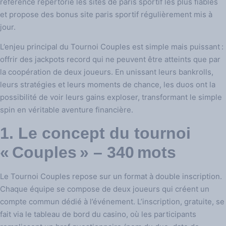
référence répertorie les sites de paris sportif les plus fiables
et propose des bonus site paris sportif régulièrement mis à
jour.
L’enjeu principal du Tournoi Couples est simple mais puissant :
offrir des jackpots record qui ne peuvent être atteints que par
la coopération de deux joueurs. En unissant leurs bankrolls,
leurs stratégies et leurs moments de chance, les duos ont la
possibilité de voir leurs gains exploser, transformant le simple
spin en véritable aventure financière.
1. Le concept du tournoi
« Couples » – 340 mots
Le Tournoi Couples repose sur un format à double inscription.
Chaque équipe se compose de deux joueurs qui créent un
compte commun dédié à l’événement. L’inscription, gratuite, se
fait via le tableau de bord du casino, où les participants