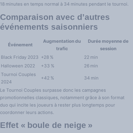
18 minutes en temps normal à 34 minutes pendant le tournoi.
Comparaison avec d’autres
événements saisonniers
Augmentation du
Durée moyenne de
Événement
trafic
session
Black Friday 2023
+28 %
22 min
Halloween 2022
+33 %
26 min
Tournoi Couples
+42 %
34 min
2024
Le Tournoi Couples surpasse donc les campagnes
promotionnelles classiques, notamment grâce à son format
duo qui incite les joueurs à rester plus longtemps pour
coordonner leurs actions.
Effet « boule de neige »